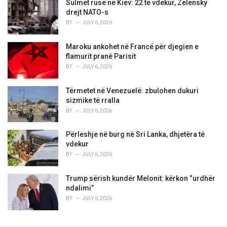
Sulmet ruse në Kiev: 22 të vdekur, Zelensky
drejt NATO-s
BY
JULY 6, 2026
Maroku ankohet në Francë për djegien e
flamurit pranë Parisit
BY
JULY 6, 2026
Tërmetet në Venezuelë: zbulohen dukuri
sizmike të rralla
BY
JULY 6, 2026
Përleshje në burg në Sri Lanka, dhjetëra të
vdekur
BY
JULY 6, 2026
Trump sërish kundër Melonit: kërkon “urdhër
ndalimi”
BY
JULY 6, 2026