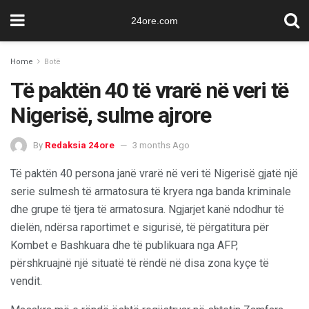
24ore.com
Home
Botë
Të paktën 40 të vrarë në veri të
Nigerisë, sulme ajrore
By
Redaksia 24ore
3 months Ago
Të paktën 40 persona janë vrarë në veri të Nigerisë gjatë një
serie sulmesh të armatosura të kryera nga banda kriminale
dhe grupe të tjera të armatosura. Ngjarjet kanë ndodhur të
dielën, ndërsa raportimet e sigurisë, të përgatitura për
Kombet e Bashkuara dhe të publikuara nga AFP,
përshkruajnë një situatë të rëndë në disa zona kyçe të
vendit.