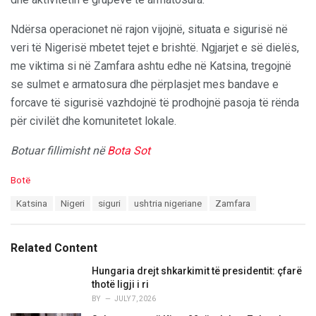
Ndërsa operacionet në rajon vijojnë, situata e sigurisë në
veri të Nigerisë mbetet tejet e brishtë. Ngjarjet e së dielës,
me viktima si në Zamfara ashtu edhe në Katsina, tregojnë
se sulmet e armatosura dhe përplasjet mes bandave e
forcave të sigurisë vazhdojnë të prodhojnë pasoja të rënda
për civilët dhe komunitetet lokale.
Botuar fillimisht në
Bota Sot
C
Botë
a
T
Katsina
Nigeri
siguri
ushtria nigeriane
Zamfara
t
a
e
g
g
s
o
Related Content
:
r
i
Hungaria drejt shkarkimit të presidentit: çfarë
e
thotë ligji i ri
s
BY
JULY 7, 2026
: