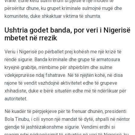
vranë. Edhe këtu sulmi erdhi si pjesë e një modeli të
përsëritur dhune, ku grupet kriminale sulmojnë rrugë dhe
komunitete, duke shkaktuar viktima të shumta.
Ushtria godet banda, por veri i Nigerisë
mbetet në rrezik
Veriu i Nigerisë po përballet prej kohësh me një krizë të
rëndë sigurie. Banda kriminale dhe grupe të armatosura
kryejnë grabitje, rrëmbime për shpërblim dhe sulme
vdekjeprurëse ndaj fshatrave. Në të njëjtën kohë, në disa
rajone të vendit vazhdojnë aktivitetet edhe të grupeve
xhihadiste, duke e bërë situatën edhe më të ndërlikuar për
autoritetet.
Në kuadër të përpjekjeve për të frenuar dhunën, presidenti
Bola Tinubu, i cili synon një mandat të dytë, shpalli në nëntor
gjendje të jashtëzakonshme sigurie. Vendimi erdhi si
reagim ndaj përkeqësimit të situatës në veri të Nigerisë, ku