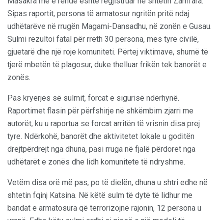
Masakra më e rëndë është regjistruar në shtetin Zamfara.
Sipas raportit, persona të armatosur ngritën pritë ndaj
udhëtarëve në rrugën Magami-Dansadhu, në zonën e Gusau.
Sulmi rezultoi fatal për rreth 30 persona, mes tyre civilë,
gjuetarë dhe një roje komuniteti. Përtej viktimave, shumë të
tjerë mbetën të plagosur, duke thelluar frikën tek banorët e
zonës.
Pas kryerjes së sulmit, forcat e sigurisë ndërhynë.
Raportimet flasin për përfshirje në shkëmbim zjarri me
autorët, ku u raportua se forcat arritën të vrisnin disa prej
tyre. Ndërkohë, banorët dhe aktivitetet lokale u goditën
drejtpërdrejt nga dhuna, pasi rruga në fjalë përdoret nga
udhëtarët e zonës dhe lidh komunitete të ndryshme.
Vetëm disa orë më pas, po të dielën, dhuna u shtri edhe në
shtetin fqinj Katsina. Në këtë sulm të dytë të lidhur me
bandat e armatosura që terrorizojnë rajonin, 12 persona u