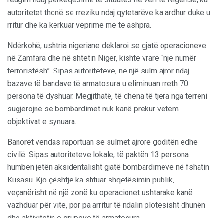
autoritetet thonë se rreziku ndaj qytetarëve ka ardhur duke u
rritur dhe ka kërkuar veprime më të ashpra.
Ndërkohë, ushtria nigeriane deklaroi se gjatë operacioneve
në Zamfara dhe në shtetin Niger, kishte vrarë “një numër
terroristësh”. Sipas autoriteteve, në një sulm ajror ndaj
bazave të bandave të armatosura u eliminuan rreth 70
persona të dyshuar. Megjithatë, të dhëna të tjera nga terreni
sugjerojnë se bombardimet nuk kanë prekur vetëm
objektivat e synuara.
Banorët vendas raportuan se sulmet ajrore goditën edhe
civilë. Sipas autoriteteve lokale, të paktën 13 persona
humbën jetën aksidentalisht gjatë bombardimeve në fshatin
Kusasu. Kjo çështje ka shtuar shqetësimin publik,
veçanërisht në një zonë ku operacionet ushtarake kanë
vazhduar për vite, por pa arritur të ndalin plotësisht dhunën
dhe aktivitetin e grupeve të armatosura.