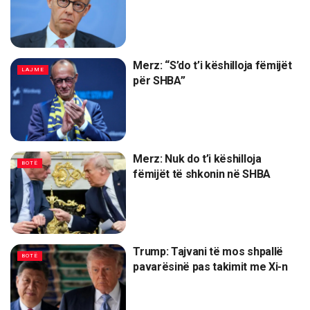
Merz: “S’do t’i këshilloja fëmijët
LAJME
për SHBA”
Merz: Nuk do t’i këshilloja
BOTË
fëmijët të shkonin në SHBA
Trump: Tajvani të mos shpallë
BOTË
pavarësinë pas takimit me Xi-n