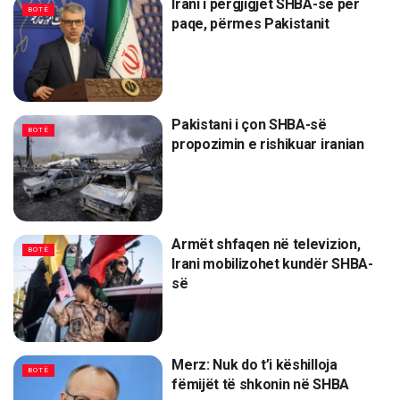
Irani i përgjigjet SHBA-së për
BOTË
paqe, përmes Pakistanit
Pakistani i çon SHBA-së
BOTË
propozimin e rishikuar iranian
Armët shfaqen në televizion,
BOTË
Irani mobilizohet kundër SHBA-
së
Merz: Nuk do t’i këshilloja
BOTË
fëmijët të shkonin në SHBA