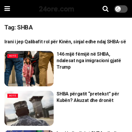
24ore.com
Tag:
SHBA
Irani i jep Qalibafit rol për Kinën, sinjal edhe ndaj SHBA-së
BOTË
146 mijë fëmijë në SHBA,
BOTË
ndalesat nga imigracioni gjatë
Trump
SHBA përgatit “pretekst” për
BOTË
Kubën? Akuzat dhe dronët