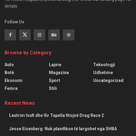
details.
Follow Us
Browse by Category
Auto
Lajme
Teknologji
Botë
Magazina
Udhetime
Ekonomi
Sport
Uncategorized
Femra
Stili
Recent News
Leutrim Isufi dhe Ilir Tupella fitojnë Drag Race 2
Jesse Eisenberg: Nuk planifikon të largohet nga SHBA