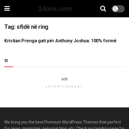
24ore.com
Tag:
sfidë në ring
Kristian Prenga gati për Anthony Joshua: 100% formë
SPORT
tt
ads
ADVERTISEMENT
We bring you the best Premium WordPress Themes that perfect
for news, magazine, personal blog, etc. Check our landing page for