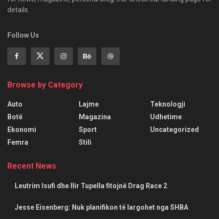
details.
Follow Us
Browse by Category
Auto
Lajme
Teknologji
Botë
Magazina
Udhetime
Ekonomi
Sport
Uncategorized
Femra
Stili
Recent News
Leutrim Isufi dhe Ilir Tupella fitojnë Drag Race 2
Jesse Eisenberg: Nuk planifikon të largohet nga SHBA