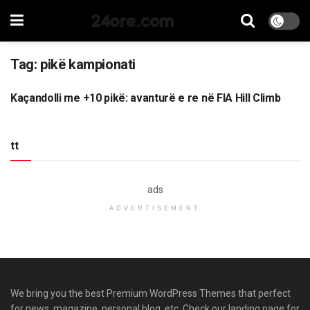
24ore.com
Tag:
pikë kampionati
Kaçandolli me +10 pikë: avanturë e re në FIA Hill Climb
SPORT
tt
ads
ADVERTISEMENT
We bring you the best Premium WordPress Themes that perfect
for news, magazine, personal blog, etc. Check our landing page for