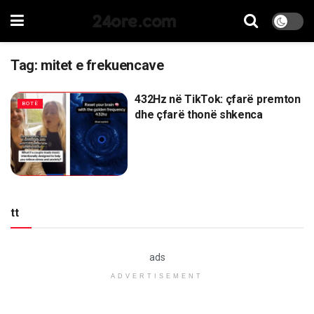
24ore.com
Tag:
mitet e frekuencave
432Hz në TikTok: çfarë premton
BOTË
dhe çfarë thonë shkenca
tt
ads
ADVERTISEMENT