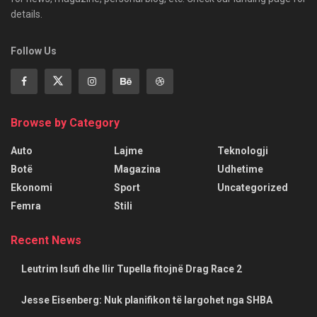
details.
Follow Us
Browse by Category
Auto
Lajme
Teknologji
Botë
Magazina
Udhetime
Ekonomi
Sport
Uncategorized
Femra
Stili
Recent News
Leutrim Isufi dhe Ilir Tupella fitojnë Drag Race 2
Jesse Eisenberg: Nuk planifikon të largohet nga SHBA