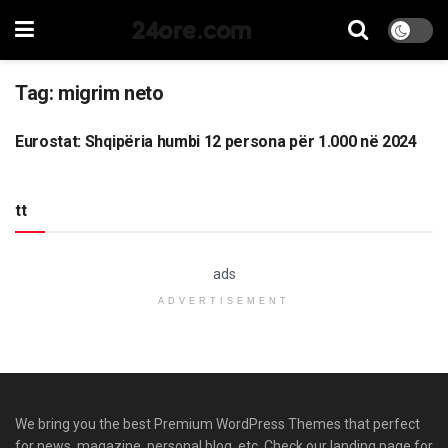
24ore.com
Tag:
migrim neto
Eurostat: Shqipëria humbi 12 persona për 1.000 në 2024
LAJME
tt
ads
ADVERTISEMENT
We bring you the best Premium WordPress Themes that perfect
for news, magazine, personal blog, etc. Check our landing page for