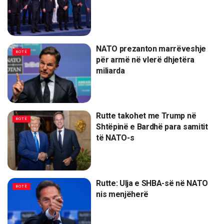
NATO prezanton marrëveshje
BOTË
për armë në vlerë dhjetëra
miliarda
Rutte takohet me Trump në
BOTË
Shtëpinë e Bardhë para samitit
të NATO-s
Rutte: Ulja e SHBA-së në NATO
BOTË
nis menjëherë