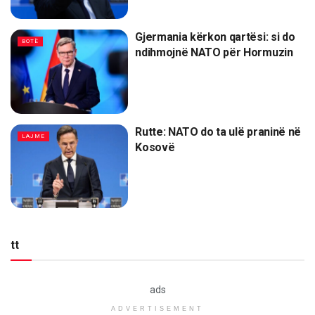
Gjermania kërkon qartësi: si do
BOTË
ndihmojnë NATO për Hormuzin
Rutte: NATO do ta ulë praninë në
LAJME
Kosovë
tt
ads
ADVERTISEMENT