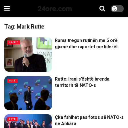
24ore.com
Tag:
Mark Rutte
Rama tregon rutinën me 5 orë
LAJME
gjumë dhe raportet me liderët
Rutte: Irani s’është brenda
BOTË
territorit të NATO-s
Çka fshihet pas fotos së NATO-s
BOTË
në Ankara