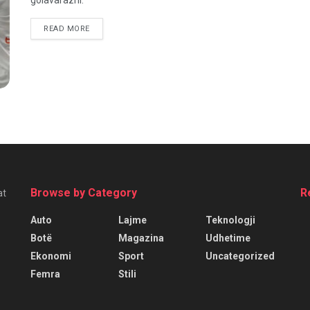
READ MORE
Browse by Category
R
at
Auto
Lajme
Teknologji
Botë
Magazina
Udhetime
Ekonomi
Sport
Uncategorized
Femra
Stili