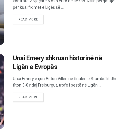
kontratë 2-vjeçare 6 mln euro në sezon. Nisin përgatitjet
për kualifikimet e Ligës së ...
READ MORE
Unai Emery shkruan historinë në
Ligën e Evropës
Unai Emery e çon Aston Villën në finalen e Stambollit dhe
fiton 3-0 ndaj Freiburgut, trofe i pestë në Ligën ...
READ MORE