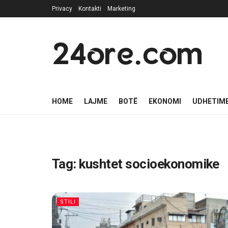
Privacy
Kontakti
Marketing
24ore.com
HOME
LAJME
BOTË
EKONOMI
UDHETIM
Tag:
kushtet socioekonomike
STILI