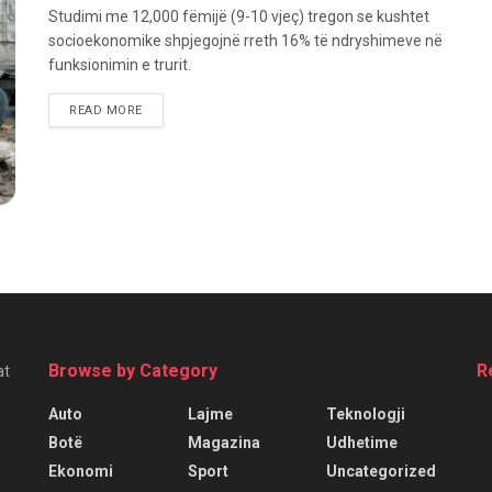
Studimi me 12,000 fëmijë (9-10 vjeç) tregon se kushtet
socioekonomike shpjegojnë rreth 16% të ndryshimeve në
funksionimin e trurit.
READ MORE
Browse by Category
R
at
Auto
Lajme
Teknologji
Botë
Magazina
Udhetime
Ekonomi
Sport
Uncategorized