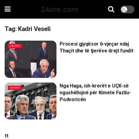
24ore.com
Tag:
Kadri Veseli
Procesi gjyqësor 6-vjeçar ndaj
LAJME
Thaçit dhe të tjerëve drejt fundit
Nga Haga, ish-krerët e UÇK-së
LAJME
ngushëllojnë për Kimete Fazliu-
Podvoricën
tt