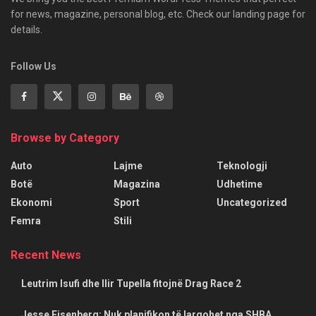
for news, magazine, personal blog, etc. Check our landing page for
details.
Follow Us
Browse by Category
Auto
Lajme
Teknologji
Botë
Magazina
Udhetime
Ekonomi
Sport
Uncategorized
Femra
Stili
Recent News
Leutrim Isufi dhe Ilir Tupella fitojnë Drag Race 2
Jesse Eisenberg: Nuk planifikon të largohet nga SHBA