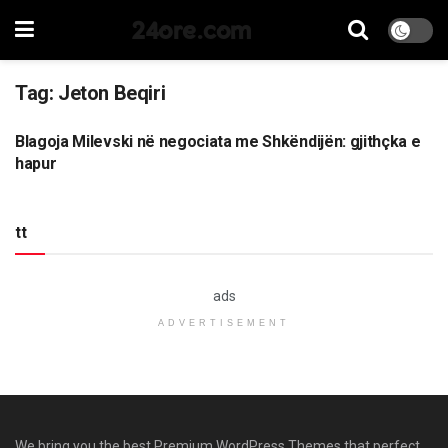
24ore.com
Tag:
Jeton Beqiri
Blagoja Milevski në negociata me Shkëndijën: gjithçka e
SPORT
hapur
tt
ads
ADVERTISEMENT
We bring you the best Premium WordPress Themes that perfect