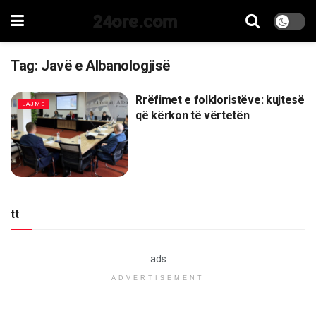
24ore.com
Tag:
Javë e Albanologjisë
Rrëfimet e folkloristëve: kujtesë
LAJME
që kërkon të vërtetën
tt
ads
ADVERTISEMENT