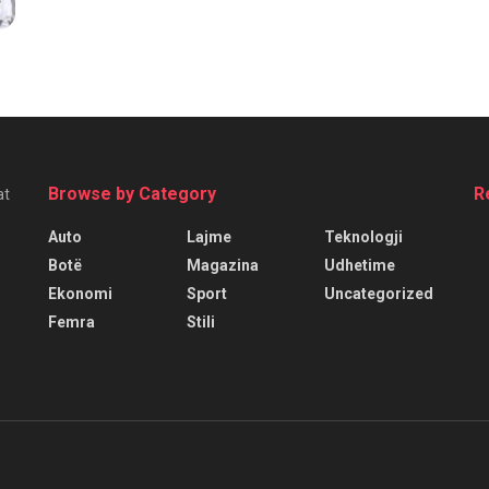
Browse by Category
R
at
Auto
Lajme
Teknologji
Botë
Magazina
Udhetime
Ekonomi
Sport
Uncategorized
Femra
Stili