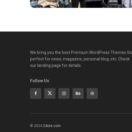
We bring you the best Premium WordPress Themes th
perfect for news, magazine, personal blog, etc. Check
our landing page for details.
Follow Us
© 2024
24ore.com