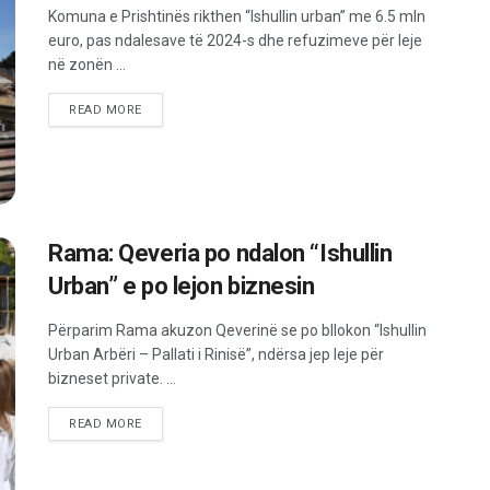
Komuna e Prishtinës rikthen “Ishullin urban” me 6.5 mln
euro, pas ndalesave të 2024-s dhe refuzimeve për leje
në zonën ...
READ MORE
Rama: Qeveria po ndalon “Ishullin
Urban” e po lejon biznesin
Përparim Rama akuzon Qeverinë se po bllokon “Ishullin
Urban Arbëri – Pallati i Rinisë”, ndërsa jep leje për
bizneset private. ...
READ MORE