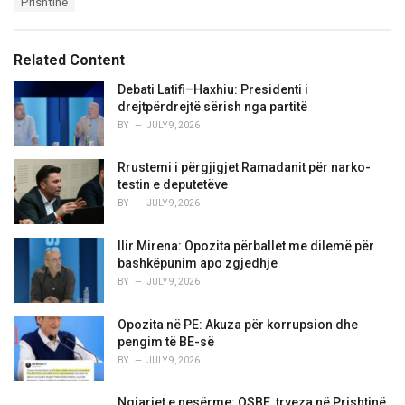
Prishtinë
g
g
s
o
:
r
Related Content
i
e
Debati Latifi–Haxhiu: Presidenti i
s
drejtpërdrejtë sërish nga partitë
:
BY
JULY 9, 2026
Rrustemi i përgjigjet Ramadanit për narko-
testin e deputetëve
BY
JULY 9, 2026
Ilir Mirena: Opozita përballet me dilemë për
bashkëpunim apo zgjedhje
BY
JULY 9, 2026
Opozita në PE: Akuza për korrupsion dhe
pengim të BE-së
BY
JULY 9, 2026
Ngjarjet e nesërme: OSBE, tryeza në Prishtinë,