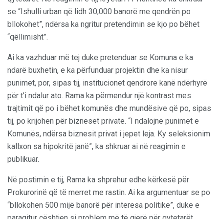
se “Ishulli urban që lidh 30,000 banorë me qendrën po
bllokohet”, ndërsa ka ngritur pretendimin se kjo po bëhet
“qëllimisht”.
Ai ka vazhduar më tej duke pretenduar se Komuna e ka
ndarë buxhetin, e ka përfunduar projektin dhe ka nisur
punimet, por, sipas tij, institucionet qendrore kanë ndërhyrë
për t’i ndalur ato. Rama ka përmendur një kontrast mes
trajtimit që po i bëhet komunës dhe mundësive që po, sipas
tij, po krijohen për bizneset private. “I ndalojnë punimet e
Komunës, ndërsa biznesit privat i jepet leja. Ky seleksionim
kallxon sa hipokritë janë”, ka shkruar ai në reagimin e
publikuar.
Në postimin e tij, Rama ka shprehur edhe kërkesë për
Prokurorinë që të merret me rastin. Ai ka argumentuar se po
“bllokohen 500 mijë banorë për interesa politike”, duke e
paraqitur çështjen si problem më të gjerë për qytetarët.