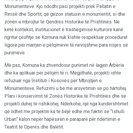
Monumenteve. Kjo ndodhi pasi projekti prek Pallatin e
Rinisë dhe Sportit, që gëzon statusin e monumentit, si dhe
zonën e mbrojtur të Qendrës Historike të Prishtinës. Në
këtë kontekst, institucionet e trashëgimisë kulturore kanë
ngritur çështje se Komuna nuk kishte respektuar procedurat
ligjore për marrjen e pëlqimeve të nevojshme para nisjes së
punimeve.
Më pas, Komuna ka zhvendosur punimet në lagjen Arbëria
dhe ka aplikuar për pëlqim të ri. Megjithatë, projekti ishte
refuzuar nga Instituti i Kosovës për Mbrojtjen e
Monumenteve. Refuzimi u bë me arsyetimin se po hartohej
Plani i konservimit të Zonës Historike të Prishtinës dhe se
projekti duhej të rishikohej. Ndërkohë, një nga kundërshtimet
që lidhet me projektin ka të bëjë edhe me faktin se “Ishulli
Urban” kalon nëpër hapësirën e paraparë për ndërtimin e
Teatrit të Operës dhe Baletit.