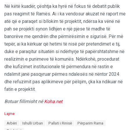
Në këtë kuadër, çështja ka hyrë në fokus të debatit publik
pas reagimit të Ramës. Ai i ka vendosur akuzat në raport me
atë që e paraqet si bllokim të projektit, ndërsa ka vënë në
pah se projekti synon lidhjen e një pjese të madhe të
banorëve me qendrën dhe përmirësimin e sigurisë. Për më
tepër, ai ka kërkuar që hetimi të nisë për pretendimet e tij,
duke e paraqitur situatën si ndërhyrje të papërshtatshme në
realizimin e punimeve të komunës. Ndërkohë, procedurat
dhe kufizimet institucionale të përmendura në rastin e
ndalimit janë pasqyruar përmes ndalesës në nëntor 2024
dhe refuzimit pas aplikimeve për pëlqim, çka ka ndikuar në
fatin e projektit.
Botuar fillimisht në
Koha.net
C
Lajme
a
T
Arbëri
Ishulli Urban
Pallati i Rinisë
Përparim Rama
t
a
e