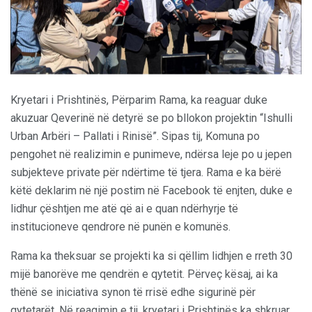
Kryetari i Prishtinës, Përparim Rama, ka reaguar duke
akuzuar Qeverinë në detyrë se po bllokon projektin “Ishulli
Urban Arbëri – Pallati i Rinisë”. Sipas tij, Komuna po
pengohet në realizimin e punimeve, ndërsa leje po u jepen
subjekteve private për ndërtime të tjera. Rama e ka bërë
këtë deklarim në një postim në Facebook të enjten, duke e
lidhur çështjen me atë që ai e quan ndërhyrje të
institucioneve qendrore në punën e komunës.
Rama ka theksuar se projekti ka si qëllim lidhjen e rreth 30
mijë banorëve me qendrën e qytetit. Përveç kësaj, ai ka
thënë se iniciativa synon të rrisë edhe sigurinë për
qytetarët. Në reagimin e tij, kryetari i Prishtinës ka shkruar