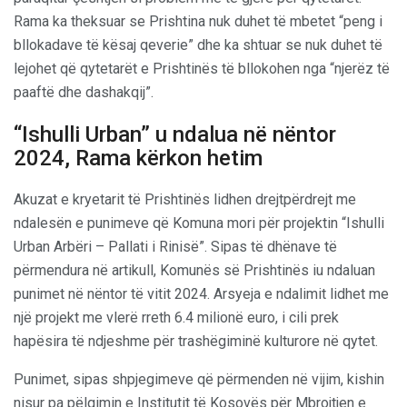
Rama ka theksuar se Prishtina nuk duhet të mbetet “peng i
bllokadave të kësaj qeverie” dhe ka shtuar se nuk duhet të
lejohet që qytetarët e Prishtinës të bllokohen nga “njerëz të
paaftë dhe dashakqij”.
“Ishulli Urban” u ndalua në nëntor
2024, Rama kërkon hetim
Akuzat e kryetarit të Prishtinës lidhen drejtpërdrejt me
ndalesën e punimeve që Komuna mori për projektin “Ishulli
Urban Arbëri – Pallati i Rinisë”. Sipas të dhënave të
përmendura në artikull, Komunës së Prishtinës iu ndaluan
punimet në nëntor të vitit 2024. Arsyeja e ndalimit lidhet me
një projekt me vlerë rreth 6.4 milionë euro, i cili prek
hapësira të ndjeshme për trashëgiminë kulturore në qytet.
Punimet, sipas shpjegimeve që përmenden në vijim, kishin
nisur pa pëlqimin e Institutit të Kosovës për Mbrojtjen e