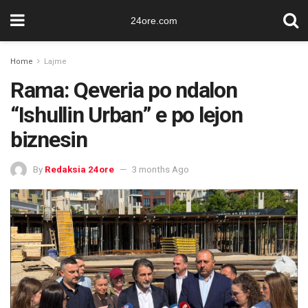
24ore.com
Home
Lajme
Rama: Qeveria po ndalon
“Ishullin Urban” e po lejon
biznesin
By
Redaksia 24ore
3 months Ago