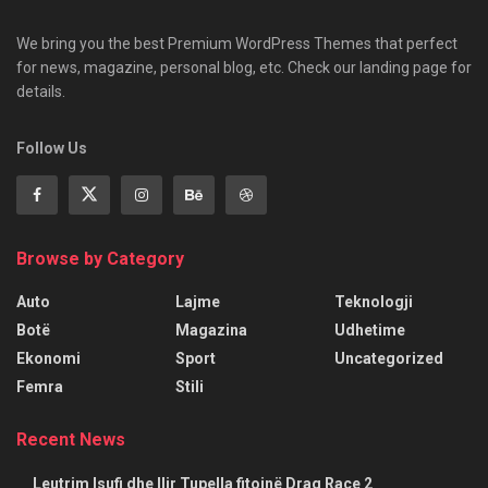
We bring you the best Premium WordPress Themes that perfect
for news, magazine, personal blog, etc. Check our landing page for
details.
Follow Us
Browse by Category
Auto
Lajme
Teknologji
Botë
Magazina
Udhetime
Ekonomi
Sport
Uncategorized
Femra
Stili
Recent News
Leutrim Isufi dhe Ilir Tupella fitojnë Drag Race 2