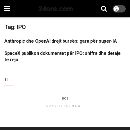
24ore.com
Tag:
IPO
Anthropic dhe OpenAI drejt bursës: gara për super-IA
EKONOMI
SpaceX publikon dokumentet për IPO: shifra dhe detaje
EKONOMI
të reja
tt
ads
ADVERTISEMENT