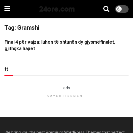
24ore.com
Tag:
Gramshi
Final 4 për vajza: luhen të shtunën dy gjysmëfinalet,
SPORT
gjithçka hapet
tt
ads
ADVERTISEMENT
We bring you the best Premium WordPress Themes that perfect