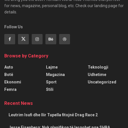
for news, magazine, personal blog, etc. Check our landing page for
details.
Follow Us
Browse by Category
Auto
Lajme
Teknologji
Botë
Magazina
Udhetime
Ekonomi
Sport
Uncategorized
Femra
Stili
Recent News
Leutrim Isufi dhe Ilir Tupella fitojnë Drag Race 2
Jesse Eisenberg: Nuk planifikon të largohet nga SHBA