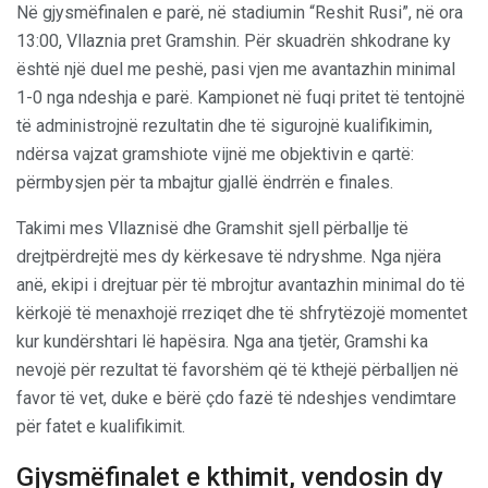
Në gjysmëfinalen e parë, në stadiumin “Reshit Rusi”, në ora
13:00, Vllaznia pret Gramshin. Për skuadrën shkodrane ky
është një duel me peshë, pasi vjen me avantazhin minimal
1-0 nga ndeshja e parë. Kampionet në fuqi pritet të tentojnë
të administrojnë rezultatin dhe të sigurojnë kualifikimin,
ndërsa vajzat gramshiote vijnë me objektivin e qartë:
përmbysjen për ta mbajtur gjallë ëndrrën e finales.
Takimi mes Vllaznisë dhe Gramshit sjell përballje të
drejtpërdrejtë mes dy kërkesave të ndryshme. Nga njëra
anë, ekipi i drejtuar për të mbrojtur avantazhin minimal do të
kërkojë të menaxhojë rreziqet dhe të shfrytëzojë momentet
kur kundërshtari lë hapësira. Nga ana tjetër, Gramshi ka
nevojë për rezultat të favorshëm që të kthejë përballjen në
favor të vet, duke e bërë çdo fazë të ndeshjes vendimtare
për fatet e kualifikimit.
Gjysmëfinalet e kthimit, vendosin dy