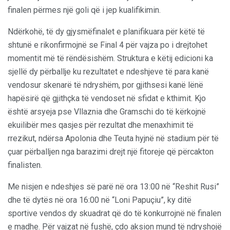
finalen përmes një goli që i jep kualifikimin.
Ndërkohë, të dy gjysmëfinalet e planifikuara për këtë të
shtunë e rikonfirmojnë se Final 4 për vajza po i drejtohet
momentit më të rëndësishëm. Struktura e këtij edicioni ka
sjellë dy përballje ku rezultatet e ndeshjeve të para kanë
vendosur skenarë të ndryshëm, por gjithsesi kanë lënë
hapësirë që gjithçka të vendoset në sfidat e kthimit. Kjo
është arsyeja pse Vllaznia dhe Gramschi do të kërkojnë
ekuilibër mes qasjes për rezultat dhe menaxhimit të
rrezikut, ndërsa Apolonia dhe Teuta hyjnë në stadium për të
çuar përballjen nga barazimi drejt një fitoreje që përcakton
finalisten.
Me nisjen e ndeshjes së parë në ora 13:00 në “Reshit Rusi”
dhe të dytës në ora 16:00 në “Loni Papuçiu”, ky ditë
sportive vendos dy skuadrat që do të konkurrojnë në finalen
e madhe. Për vajzat në fushë, çdo aksion mund të ndryshojë