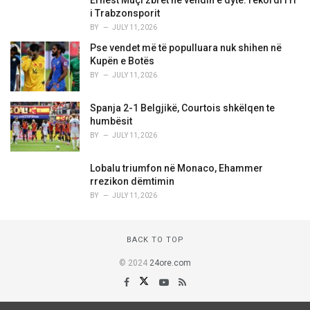
Ernest Muçi zbret në vendin e dytë: rekordi i ri
i Trabzonsporit
BY
JULY 11, 2026
Pse vendet më të populluara nuk shihen në
Kupën e Botës
BY
JULY 11, 2026
Spanja 2-1 Belgjikë, Courtois shkëlqen te
humbësit
BY
JULY 11, 2026
Lobalu triumfon në Monaco, Ehammer
rrezikon dëmtimin
BY
JULY 11, 2026
BACK TO TOP
© 2024
24ore.com