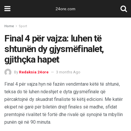
24ore.com
Home
Sport
Final 4 për vajza: luhen të
shtunën dy gjysmëfinalet,
gjithçka hapet
By
Redaksia 24ore
3 months Ago
Final 4 për vajza hyn në fazën vendimtare këtë të shtunë,
teksa do të luhen ndeshjet e dyta gjysmëfinale që
përcaktojnë dy skuadrat finaliste të këtij edicioni. Me katër
ekipet në garë për biletën drejt finales së madhe, sfidat
premtojnë rivalitet të fortë dhe rivalë që synojnë ta mbyllin
punën që në 90 minuta.