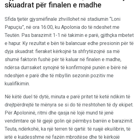
skuadrat për finalen e madhe
Sfida tjetër gjysmëfinale zhvillohet në stadiumin “Loni
Papuçiu”, në ora 16:00, ku Apolonia do të ndeshet me
Teutën. Pas barazimit 1-1 në takimin e parë, gjithçka mbetet
e hapur. Ky rezultat e bën të balancuar edhe presionin për të
dyja skuadrat: fieraket kërkojnë ta shfrytëzojnë sa më
shumë faktorin fushë për të kaluar në finalen e madhe,
ndërsa durrsaket synojnë të konfirmojnë punën e bërë në
ndeshjen e parë dhe të mbyllin sezonin pozitiv me
kualifikimin.
Në këtë duel të dytë, minuta e parë pritet të ketë ndikim të
drejtpërdrejtë te mënyra se si do të rreshtohen të dy ekipet.
Për Apoloninë, ritmi dhe qasja në lojë mund të jenë
vendimtare që të gjejë golin që përmbys barrën e barazimit.
Teuta, ndërkohë, ka një terren të qartë: të ruajë ekuilibrin, të
jetë e kujdesshme në fazën mbrojtëse dhe të kërkojë