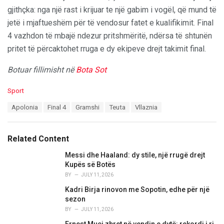
gjithçka: nga një rast i krijuar te një gabim i vogël, që mund të
jetë i mjaftueshëm për të vendosur fatet e kualifikimit. Final
4 vazhdon të mbajë ndezur pritshmëritë, ndërsa të shtunën
pritet të përcaktohet rruga e dy ekipeve drejt takimit final.
Botuar fillimisht në
Bota Sot
C
Sport
a
T
Apolonia
Final 4
Gramshi
Teuta
Vllaznia
t
a
e
g
g
s
o
Related Content
:
r
i
Messi dhe Haaland: dy stile, një rrugë drejt
e
Kupës së Botës
s
BY
JULY 11, 2026
:
Kadri Birja rinovon me Sopotin, edhe për një
sezon
BY
JULY 11, 2026