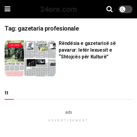
24ore.com
Tag:
gazetaria profesionale
Rëndësia e gazetarisë së
LAJME
pavarur: letër lexuesit e
“Shtojcës për Kulturë”
tt
ads
ADVERTISEMENT