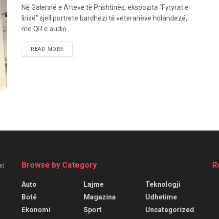
Në Galerinë e Arteve të Prishtinës, ekspozita “Fytyrat e
lirisë” sjell portrete bardhezi të veteranëve holandezë,
me QR e audio.
READ MORE
Browse by Category
R
at
Auto
Lajme
Teknologji
Botë
Magazina
Udhetime
Ekonomi
Sport
Uncategorized