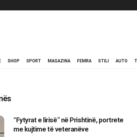
E
SHOP
SPORT
MAGAZINA
FEMRA
STILI
AUTO
T
inës
“Fytyrat e lirisë” në Prishtinë, portrete
me kujtime të veteranëve