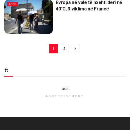
Evropa në valë të nxehti deri në
BOTË
40°C, 3 viktima në Francë
1
2
tt
ads
ADVERTISEMENT