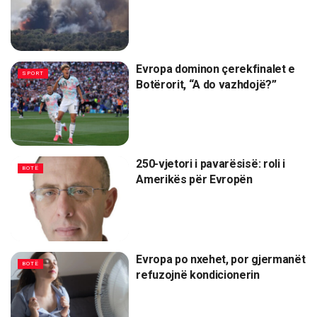
Evropa dominon çerekfinalet e
SPORT
Botërorit, “A do vazhdojë?”
250-vjetori i pavarësisë: roli i
BOTË
Amerikës për Evropën
Evropa po nxehet, por gjermanët
BOTË
refuzojnë kondicionerin