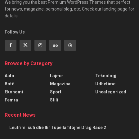
We bring you the best Premium WordPress Themes that perfect
for news, magazine, personal blog, etc. Check our landing page for
details.
Follow Us
Browse by Category
Auto
Lajme
Teknologji
Botë
Magazina
Udhetime
Ekonomi
Sport
Uncategorized
Femra
Stili
Recent News
Leutrim Isufi dhe Ilir Tupella fitojnë Drag Race 2