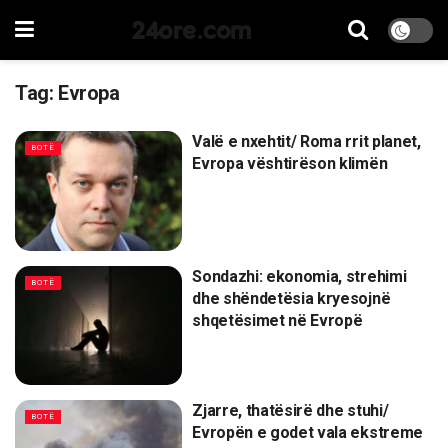
24ore.com
Tag:
Evropa
Valë e nxehtit/ Roma rrit planet,
BOTË
Evropa vështirëson klimën
Sondazhi: ekonomia, strehimi
BOTË
dhe shëndetësia kryesojnë
shqetësimet në Evropë
Zjarre, thatësirë dhe stuhi/
BOTË
Evropën e godet vala ekstreme