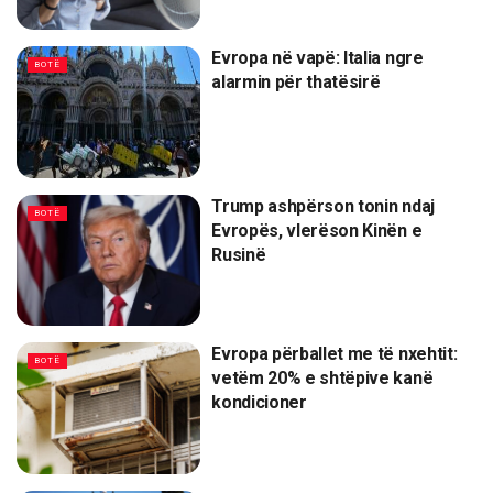
Evropa në vapë: Italia ngre
BOTË
alarmin për thatësirë
Trump ashpërson tonin ndaj
BOTË
Evropës, vlerëson Kinën e
Rusinë
Evropa përballet me të nxehtit:
BOTË
vetëm 20% e shtëpive kanë
kondicioner