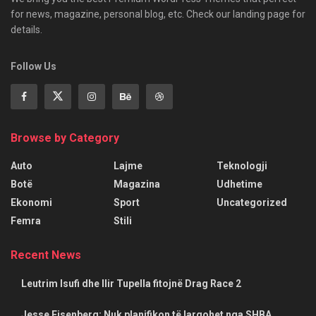
for news, magazine, personal blog, etc. Check our landing page for
details.
Follow Us
Browse by Category
Auto
Lajme
Teknologji
Botë
Magazina
Udhetime
Ekonomi
Sport
Uncategorized
Femra
Stili
Recent News
Leutrim Isufi dhe Ilir Tupella fitojnë Drag Race 2
Jesse Eisenberg: Nuk planifikon të largohet nga SHBA