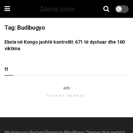
24ore.com
Tag:
Budibugyo
Ebola në Kongo jashtë kontrollit: 671 të dyshuar dhe 160
BOTË
viktima
tt
ads
ADVERTISEMENT
We bring you the best Premium WordPress Themes that perfect