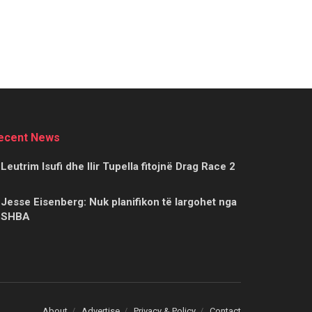
ecent News
Leutrim Isufi dhe Ilir Tupella fitojnë Drag Race 2
Jesse Eisenberg: Nuk planifikon të largohet nga
SHBA
About
Advertise
Privacy & Policy
Contact