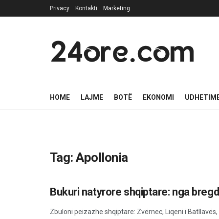
Privacy
Kontakti
Marketing
24ore.com
HOME
LAJME
BOTË
EKONOMI
UDHETIM
Tag:
Apollonia
Bukuri natyrore shqiptare: nga bregde
BOTË
Zbuloni peizazhe shqiptare: Zvërnec, Liqeni i Batllavës