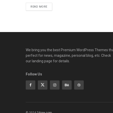
READ MORE
We bring you the best Premium WordPress Themes th
perfect for news, magazine, personal blog, etc. Check
our landing page for details.
Follow Us
© 2024
24ore.com