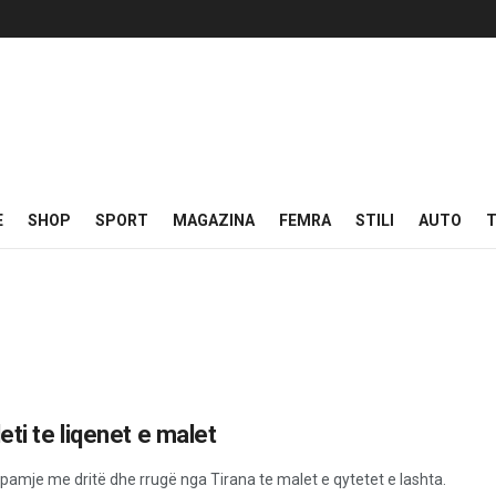
E
SHOP
SPORT
MAGAZINA
FEMRA
STILI
AUTO
T
ti te liqenet e malet
, pamje me dritë dhe rrugë nga Tirana te malet e qytetet e lashta.