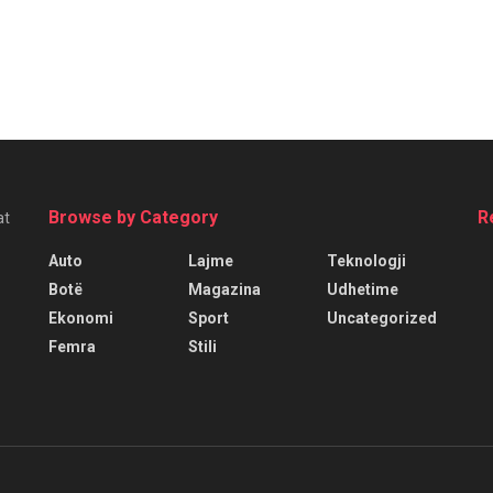
Browse by Category
R
at
Auto
Lajme
Teknologji
Botë
Magazina
Udhetime
Ekonomi
Sport
Uncategorized
Femra
Stili