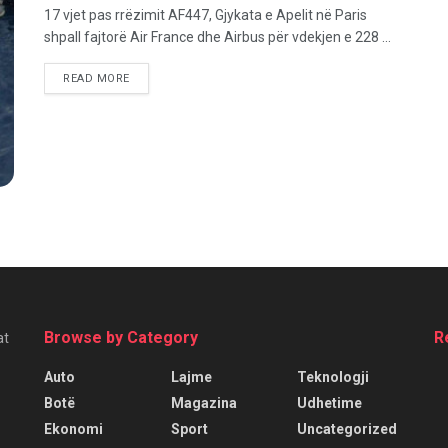
17 vjet pas rrëzimit AF447, Gjykata e Apelit në Paris
shpall fajtorë Air France dhe Airbus për vdekjen e 228 ...
READ MORE
Browse by Category
R
at
Auto
Lajme
Teknologji
Botë
Magazina
Udhetime
Ekonomi
Sport
Uncategorized