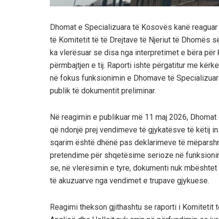
Dhomat e Specializuara të Kosovës kanë reaguar nd
të Komitetit të të Drejtave të Njeriut të Dhomës s
ka vlerësuar se disa nga interpretimet e bëra për
përmbajtjen e tij. Raporti ishte përgatitur me kër
në fokus funksionimin e Dhomave të Specializuara
publik të dokumentit preliminar.
Në reagimin e publikuar më 11 maj 2026, Dhomat e
që ndonjë prej vendimeve të gjykatësve të këtij inst
sqarim është dhënë pas deklarimeve të mëparshme 
pretendime për shqetësime serioze në funksionim
se, në vlerësimin e tyre, dokumenti nuk mbështet 
të akuzuarve nga vendimet e trupave gjykuese.
Reagimi thekson gjithashtu se raporti i Komitetit