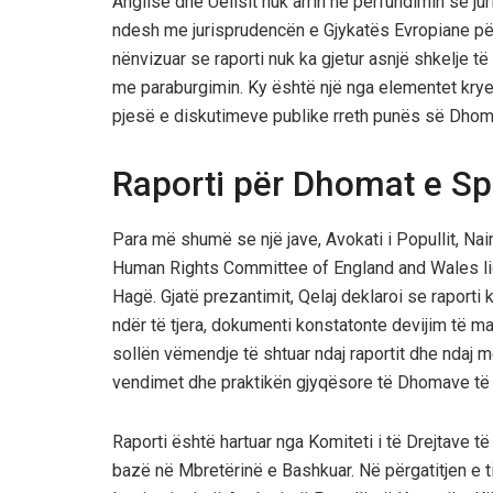
Anglisë dhe Uellsit nuk arrin në përfundimin se j
ndesh me jurisprudencën e Gjykatës Evropiane për t
nënvizuar se raporti nuk ka gjetur asnjë shkelje të
me paraburgimin. Ky është një nga elementet krye
pjesë e diskutimeve publike rreth punës së Dhom
Raporti për Dhomat e Sp
Para më shumë se një jave, Avokati i Popullit, Nai
Human Rights Committee of England and Wales li
Hagë. Gjatë prezantimit, Qelaj deklaroi se raporti
ndër të tjera, dokumenti konstatonte devijim të ma
sollën vëmendje të shtuar ndaj raportit dhe ndaj m
vendimet dhe praktikën gjyqësore të Dhomave të 
Raporti është hartuar nga Komiteti i të Drejtave t
bazë në Mbretërinë e Bashkuar. Në përgatitjen e t