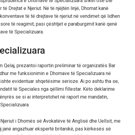
urisprudenca e Dhomave të Specializuara shkel ose bie
ë Drejtat e Njeriut. Në të njëjtën linjë, Dhomat kanë
 konventave të të drejtave të njeriut në vendimet që lidhen
sore të reagimit, pasi çështjet e paraburgimit kanë qenë
ave të Specializuara.
ecializuara
m Qelaj, prezantoi raportin preliminar të organizatës Bar
dhur me funksionimin e Dhomave të Specializuara në
 kishte evidentuar shqetësime serioze. Ai po ashtu tha se,
ndatit të Speciales nga qëllimi fillestar. Këto deklarime
ënyrës se si ai interpretohet në raport me mandatin,
Specializuara.
ë Njeriut i Dhomës së Avokatëve të Anglisë dhe Uellsit, me
ij janë angazhuar ekspertë britanikë, pas kërkesës së