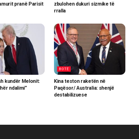
amurit pranë Parisit
zbulohen dukuri sizmike të
rralla
BOTË
h kundër Melonit:
Kina teston raketën në
hër ndalimi”
Paqësor/ Australia: shenjë
destabilizuese