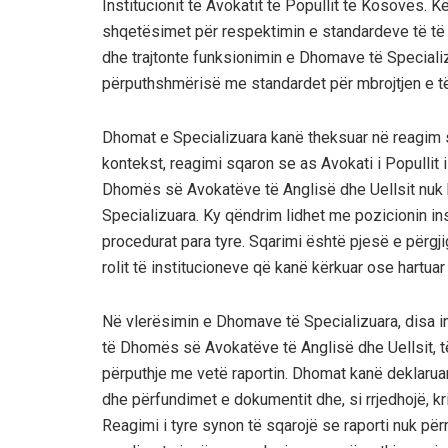
Institucionit të Avokatit të Popullit të Kosovës. K
shqetësimet për respektimin e standardeve të të dr
dhe trajtonte funksionimin e Dhomave të Speciali
përputhshmërisë me standardet për mbrojtjen e të
Dhomat e Specializuara kanë theksuar në reagim se
kontekst, reagimi sqaron se as Avokati i Popullit i
Dhomës së Avokatëve të Anglisë dhe Uellsit nuk 
Specializuara. Ky qëndrim lidhet me pozicionin i
procedurat para tyre. Sqarimi është pjesë e përgji
rolit të institucioneve që kanë kërkuar ose hartua
Në vlerësimin e Dhomave të Specializuara, disa inte
të Dhomës së Avokatëve të Anglisë dhe Uellsit, të
përputhje me vetë raportin. Dhomat kanë deklarua
dhe përfundimet e dokumentit dhe, si rrjedhojë, kr
Reagimi i tyre synon të sqarojë se raporti nuk për