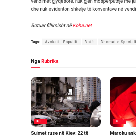
vendimet gjyqësore, nuk gjen mospërputhje me jur
dhe nuk evidenton shkelje të konventave në vend
Botuar fillimisht në
Koha.net
Tags:
Avokati i Popullit
Botë
Dhomat e Special
Nga
Rubrika
BOTË
BOTË
Sulmet ruse në Kiev: 22 të
Maroku ank