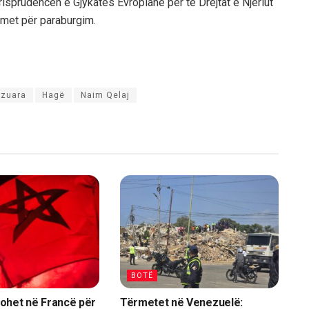
isprudencën e Gjykatës Evropiane për të Drejtat e Njeriut
imet për paraburgim.
izuara
Hagë
Naim Qelaj
BOTË
ohet në Francë për
Tërmetet në Venezuelë: