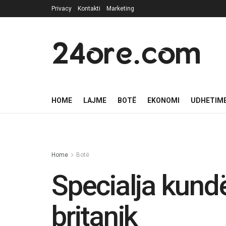
Privacy
Kontakti
Marketing
24ore.com
HOME
LAJME
BOTË
EKONOMI
UDHETIM
Home
Botë
Specialja kundë
britanik