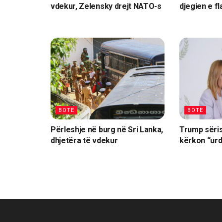
vdekur, Zelensky drejt NATO-s
djegien e fl
BOTË
BOTË
Përleshje në burg në Sri Lanka,
Trump sëris
dhjetëra të vdekur
kërkon “urd