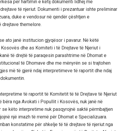
ërkesa për hartimin e këtij dokumenti lidhej me
ejtave të njeriut. Dokumenti i prezantuar ishte preliminar
zuara, duke e vendosur në qendër çështjen e
 drejtave themelore.
 ato janë institucion gjyqësor i pavarur. Në këtë
 Kosovës dhe as Komiteti i të Drejtave të Njeriut i
kanë të drejtë të paraqesin parashtrime në Dhomat e
nstitucional të Dhomave dhe me mënyrën se si trajtohen
gjes më të gjerë ndaj interpretimeve të raportit dhe ndaj
r dokumentin.
rpretime të raportit të Komitetit të të Drejtave të Njeriut
 bëra nga Avokati i Popullit i Kosovës, nuk janë në
r se këto interpretime nuk pasqyrojnë saktë përmbajtjen
ijojnë një imazh të rremë për Dhomat e Specializuara.
mban konstatime për shkelje të të drejtave të njeriut nga