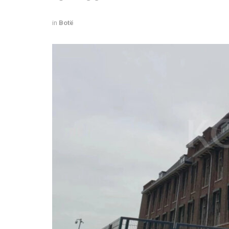
in
Botë