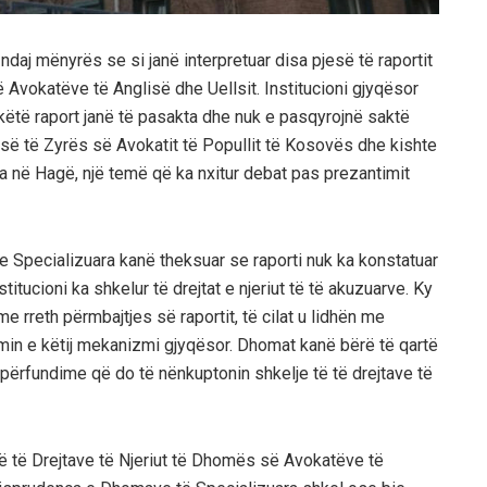
aj mënyrës se si janë interpretuar disa pjesë të raportit
ë Avokatëve të Anglisë dhe Uellsit. Institucioni gjyqësor
 këtë raport janë të pasakta dhe nuk e pasqyrojnë saktë
kesë të Zyrës së Avokatit të Popullit të Kosovës dhe kishte
 në Hagë, një temë që ka nxitur debat pas prezantimit
 Specializuara kanë theksuar se raporti nuk ka konstatuar
itucioni ka shkelur të drejtat e njeriut të të akuzuarve. Ky
rreth përmbajtjes së raportit, të cilat u lidhën me
in e këtij mekanizmi gjyqësor. Dhomat kanë bërë të qartë
përfundime që do të nënkuptonin shkelje të të drejtave të
 të të Drejtave të Njeriut të Dhomës së Avokatëve të