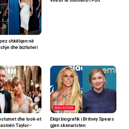
vitesh te momenti i Poit
opez shkëlqen në
shje dhe bizhuteri
MAGAZINA
ostumet dhe look-et
Ekipi biografik i Britney Spears
 dasmën Taylor–
gjen skenaristen