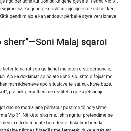
taje nga periudha kur Jonida ka qenë pjesë e “Ferma Vip 3”.
agimi i saj ka qenë pikërisht ai i një njeriu që ndihet keq
 Këtë qëndrim ajo e ka vendosur përballë atyre versioneve
.
o sherr”—Soni Malaj sqaroi
jetër të narrativës që lidhet me jetën e saj personale,
un. Ajo ka deklaruar se në atë kohë ajo ishte e fejuar me
ohen marrëdhënieve apo situatave të saj, nuk kanë bazë.
kot”, pra nuk përputhen me realitetin që ka jetuar ajo.
rjet dhe në media janë përhapur postime të ndryshme
a Vip 3”. Në këto shkrime, ishin ngritur pretendime se
lem, i cili do të ishte bërë temë diskutimi brenda
 qartësinë përmes bisedës me fermerët, duke e rrëzuar