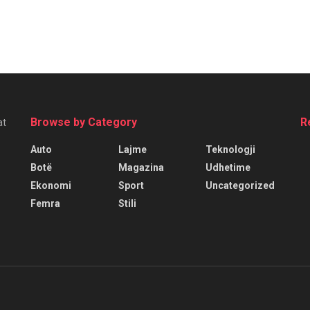
Browse by Category
R
at
Auto
Lajme
Teknologji
Botë
Magazina
Udhetime
Ekonomi
Sport
Uncategorized
Femra
Stili