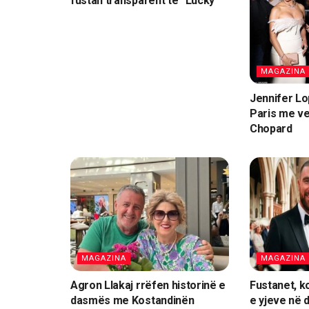
fustan transparent te “Lucky”
MAGAZINA
Jennifer L
Paris me ve
Chopard
MAGAZINA
MAGAZINA
Agron Llakaj rrëfen historinë e
Fustanet, k
dasmës me Kostandinën
e yjeve në