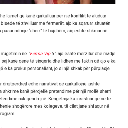
e lajmet që kanë qarkulluar për një konflikt të aluduar
bisede të zhvilluar me fermerët, ajo ka sqaruar situatën
pasur ndonjë “sherr” të bujshëm, siç është shkruar në
i rrugëtimin në
“
Ferma Vip
3”
, ajo është mërzitur dhe madje
 saj kanë qenë të sinqerta dhe lidhen me faktin që ajo e ka
ë e ka prekur personalisht, jo si një shkak për përplasje.
drejtpërdrejt edhe narrativat që qarkullojnë jashtë
a shkrime kanë përcjellë pretendime për një mollë sherri
retendime nuk qëndrojnë. Këngëtarja ka insistuar që në të
ëdhënie shoqërore mes kolegeve, të cilat janë shfaqur në
program.