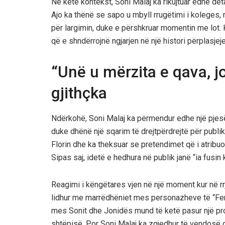
Në këtë kontekst, Soni Malaj ka rikujtuar edhe de
Ajo ka thënë se sapo u mbyll rrugëtimi i koleges, re
për largimin, duke e përshkruar momentin me lot.
që e shndërrojnë ngjarjen në një histori përplasjeje
“Unë u mërzita e qava, j
gjithçka
Ndërkohë, Soni Malaj ka përmendur edhe një pjesë t
duke dhënë një sqarim të drejtpërdrejtë për publik
Florin dhe ka theksuar se pretendimet që i atribu
Sipas saj, idetë e hedhura në publik janë “ia fusin 
Reagimi i këngëtares vjen në një moment kur në r
lidhur me marrëdhëniet mes personazheve të “Ferm
mes Sonit dhe Jonidës mund të ketë pasur një prob
shtëpisë. Por Soni Malaj ka zgjedhur të vendosë