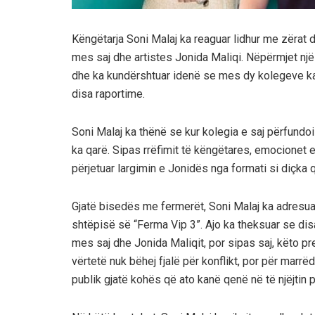
Këngëtarja Soni Malaj ka reaguar lidhur me zërat dh
mes saj dhe artistes Jonida Maliqi. Nëpërmjet një 
dhe ka kundërshtuar idenë se mes dy kolegeve ka 
disa raportime.
Soni Malaj ka thënë se kur kolegia e saj përfundo
ka qarë. Sipas rrëfimit të këngëtares, emocionet e
përjetuar largimin e Jonidës nga formati si diçka q
Gjatë bisedës me fermerët, Soni Malaj ka adresuar 
shtëpisë së “Ferma Vip 3”. Ajo ka theksuar se dis
mes saj dhe Jonida Maliqit, por sipas saj, këto p
vërtetë nuk bëhej fjalë për konflikt, por për marr
publik gjatë kohës që ato kanë qenë në të njëjtin 