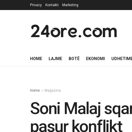
Privacy
Kontakti
Marketing
24ore.com
HOME
LAJME
BOTË
EKONOMI
UDHETIM
Home
Magazina
Soni Malaj sqar
pasur konflikt