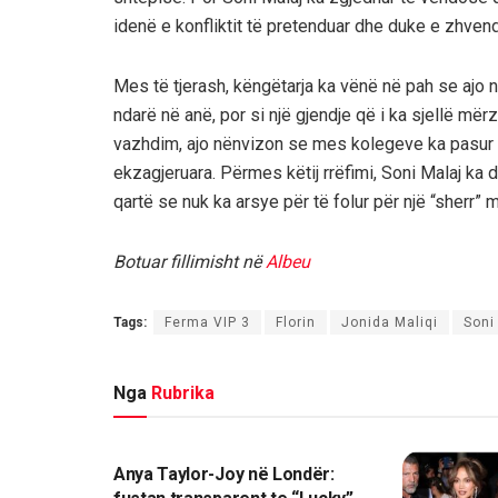
idenë e konfliktit të pretenduar dhe duke e zhvend
Mes të tjerash, këngëtarja ka vënë në pah se ajo n
ndarë në anë, por si një gjendje që i ka sjellë mër
vazhdim, ajo nënvizon se mes kolegeve ka pasur
ekzagjeruara. Përmes këtij rrëfimi, Soni Malaj ka 
qartë se nuk ka arsye për të folur për një “sherr” 
Botuar fillimisht në
Albeu
Tags:
Ferma VIP 3
Florin
Jonida Maliqi
Soni
Nga
Rubrika
MAGAZINA
Anya Taylor-Joy në Londër: