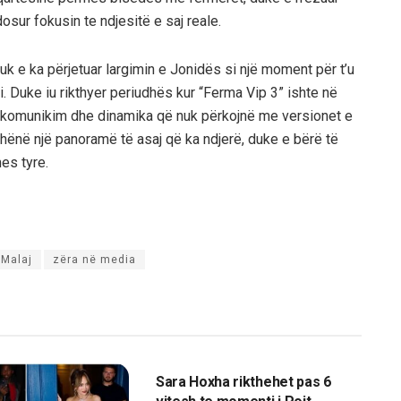
osur fokusin te ndjesitë e saj reale.
uk e ka përjetuar largimin e Jonidës si një moment për t’u
zi. Duke iu rikthyer periudhës kur “Ferma Vip 3” ishte në
 komunikim dhe dinamika që nuk përkojnë me versionet e
dhënë një panoramë të asaj që ka ndjerë, duke e bërë të
mes tyre.
 Malaj
zëra në media
MAGAZINA
Sara Hoxha rikthehet pas 6