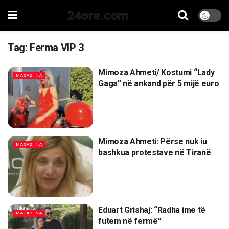
24ore.com
Tag:
Ferma VIP 3
Mimoza Ahmeti/ Kostumi “Lady
MAGAZINA
Gaga” në ankand për 5 mijë euro
Mimoza Ahmeti: Përse nuk iu
MAGAZINA
bashkua protestave në Tiranë
Eduart Grishaj: “Radha ime të
MAGAZINA
futem në fermë”