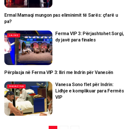
Ermal Mamaqi mungon pas eliminimit të Sarës: çfarë u
MAGAZINA
pa?
Ferma VIP 3: Përjashtohet Sorgi,
LAJME
dy javë para finales
Përplasja në Ferma VIP 3: Iliri me Indrin për Vanesën
LAJME
Vanesa Sono flet për Indrin:
MAGAZINA
Lidhje e komplikuar para Fermës
VIP