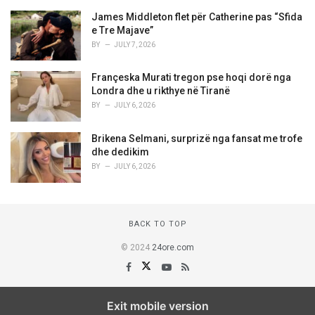
James Middleton flet për Catherine pas “Sfida
e Tre Majave”
BY
JULY 7, 2026
Françeska Murati tregon pse hoqi dorë nga
Londra dhe u rikthye në Tiranë
BY
JULY 6, 2026
Brikena Selmani, surprizë nga fansat me trofe
dhe dedikim
BY
JULY 6, 2026
BACK TO TOP
© 2024
24ore.com
Exit mobile version