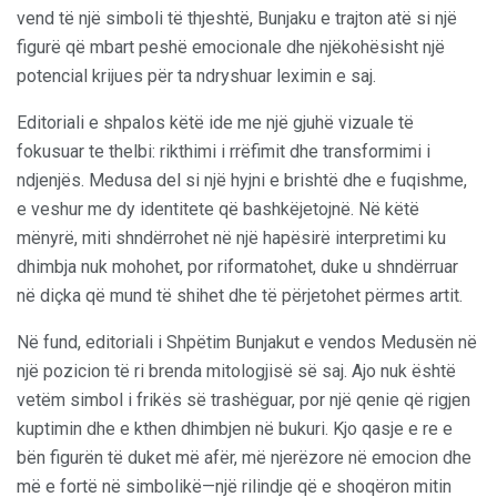
vend të një simboli të thjeshtë, Bunjaku e trajton atë si një
figurë që mbart peshë emocionale dhe njëkohësisht një
potencial krijues për ta ndryshuar leximin e saj.
Editoriali e shpalos këtë ide me një gjuhë vizuale të
fokusuar te thelbi: rikthimi i rrëfimit dhe transformimi i
ndjenjës. Medusa del si një hyjni e brishtë dhe e fuqishme,
e veshur me dy identitete që bashkëjetojnë. Në këtë
mënyrë, miti shndërrohet në një hapësirë interpretimi ku
dhimbja nuk mohohet, por riformatohet, duke u shndërruar
në diçka që mund të shihet dhe të përjetohet përmes artit.
Në fund, editoriali i Shpëtim Bunjakut e vendos Medusën në
një pozicion të ri brenda mitologjisë së saj. Ajo nuk është
vetëm simbol i frikës së trashëguar, por një qenie që rigjen
kuptimin dhe e kthen dhimbjen në bukuri. Kjo qasje e re e
bën figurën të duket më afër, më njerëzore në emocion dhe
më e fortë në simbolikë—një rilindje që e shoqëron mitin