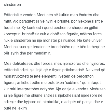
shndërron.
Editoriali e vendos Medusën në kufirin mes ëndrrës dhe
mitit. Ajo paraqitet si një hyjni e brishtë, por njëkohësisht e
fuqishme. Ky kontrast i qëndrueshëm e shoqëron gjithë
konceptin: brishtësia nuk e dobëson figurën, ndërsa forca
nuk e shndërron në një monstër pa nuancë. Në këtë univer,
Medusa ruan një tension të brendshëm që e bën tërheqëse
për syrin dhe për mendimin.
Mes delikatesës dhe forcës, mes njerëzores dhe hyjnores,
editoriali ndjek një linjë që e thyen pritshmërinë. Në vend që
monstruoziteti të jetë elementi i vetëm që përcakton
figurën, ai lidhet edhe me estetikën “sublime” që shfaqet
kur miti interpretohet ndryshe. Kjo qasje e vendos Medusën
si një figurë me shumë shtresa: njëkohësisht njerëzore në
ndjenjë dhe hyjnore në simbolikë, e ashpër në pamje dhe e
butë në lexim.