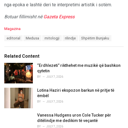
nga epoka e lashtë deri te interpretimi artistik i sotëm.
Botuar fillimisht në
Gazeta Express
C
Magazina
a
T
editorial
Medusa
mitologji
rilindje
Shpëtim Bunjaku
t
a
e
g
g
s
o
Related Content
:
r
i
“Erdhlezeti” rikthehet me muzikë që bashkon
e
qytetin
s
BY
JULY 7, 2026
:
Lotina Haziri ekspozon barkun në pritje të
ëmbël
BY
JULY 7, 2026
Vanessa Hudgens uron Cole Tucker për
ditëlindje me dedikim të veçantë
BY
JULY 7, 2026