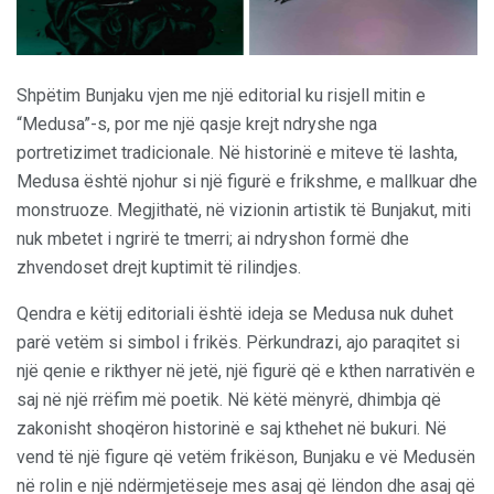
Shpëtim Bunjaku vjen me një editorial ku risjell mitin e
“Medusa”-s, por me një qasje krejt ndryshe nga
portretizimet tradicionale. Në historinë e miteve të lashta,
Medusa është njohur si një figurë e frikshme, e mallkuar dhe
monstruoze. Megjithatë, në vizionin artistik të Bunjakut, miti
nuk mbetet i ngrirë te tmerri; ai ndryshon formë dhe
zhvendoset drejt kuptimit të rilindjes.
Qendra e këtij editoriali është ideja se Medusa nuk duhet
parë vetëm si simbol i frikës. Përkundrazi, ajo paraqitet si
një qenie e rikthyer në jetë, një figurë që e kthen narrativën e
saj në një rrëfim më poetik. Në këtë mënyrë, dhimbja që
zakonisht shoqëron historinë e saj kthehet në bukuri. Në
vend të një figure që vetëm frikëson, Bunjaku e vë Medusën
në rolin e një ndërmjetëseje mes asaj që lëndon dhe asaj që