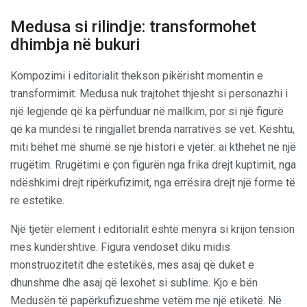
Medusa si rilindje: transformohet
dhimbja në bukuri
Kompozimi i editorialit thekson pikërisht momentin e
transformimit. Medusa nuk trajtohet thjesht si personazhi i
një legjende që ka përfunduar në mallkim, por si një figurë
që ka mundësi të ringjallet brenda narrativës së vet. Kështu,
miti bëhet më shumë se një histori e vjetër: ai kthehet në një
rrugëtim. Rrugëtimi e çon figurën nga frika drejt kuptimit, nga
ndëshkimi drejt ripërkufizimit, nga errësira drejt një forme të
re estetike.
Një tjetër element i editorialit është mënyra si krijon tension
mes kundërshtive. Figura vendoset diku midis
monstruozitetit dhe estetikës, mes asaj që duket e
dhunshme dhe asaj që lexohet si sublime. Kjo e bën
Medusën të papërkufizueshme vetëm me një etiketë. Në