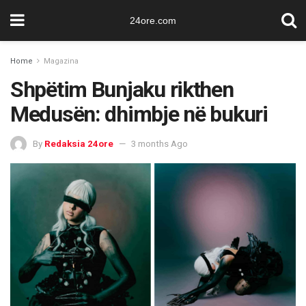
24ore.com
Home
Magazina
Shpëtim Bunjaku rikthen
Medusën: dhimbje në bukuri
By
Redaksia 24ore
3 months Ago