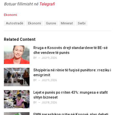
Botuar fillimisht në
Telegrafi
C
Ekonomi
a
T
Autostradë
Ekonomi
Gurore
Minierat
Serbi
t
a
e
g
g
s
o
Related Content
:
r
i
Rruga e Kosovës drejt standardeve të BE-së
e
dhe vendeve të punës
s
BY
JULY 9, 2026
:
Shqipëria në rënie të fuqisë punëtore: rreziku i
emigrimit
BY
JULY 9, 2026
Lejet e punës po rriten 43%: mungesa e stafit
shtyn bizneset
BY
JULY 8, 2026
FMN parashikon rritje në Kosovë, plas debati