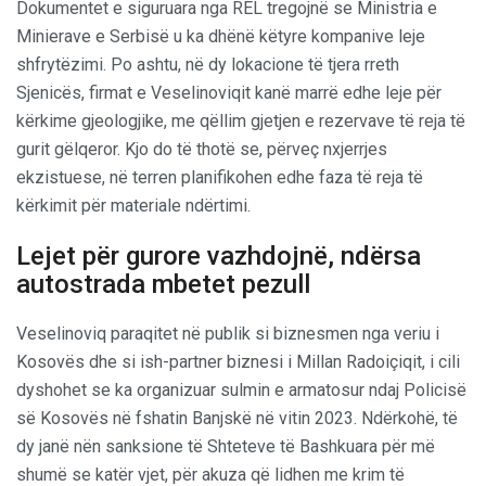
Dokumentet e siguruara nga REL tregojnë se Ministria e
Minierave e Serbisë u ka dhënë këtyre kompanive leje
shfrytëzimi. Po ashtu, në dy lokacione të tjera rreth
Sjenicës, firmat e Veselinoviqit kanë marrë edhe leje për
kërkime gjeologjike, me qëllim gjetjen e rezervave të reja të
gurit gëlqeror. Kjo do të thotë se, përveç nxjerrjes
ekzistuese, në terren planifikohen edhe faza të reja të
kërkimit për materiale ndërtimi.
Lejet për gurore vazhdojnë, ndërsa
autostrada mbetet pezull
Veselinoviq paraqitet në publik si biznesmen nga veriu i
Kosovës dhe si ish-partner biznesi i Millan Radoiçiqit, i cili
dyshohet se ka organizuar sulmin e armatosur ndaj Policisë
së Kosovës në fshatin Banjskë në vitin 2023. Ndërkohë, të
dy janë nën sanksione të Shteteve të Bashkuara për më
shumë se katër vjet, për akuza që lidhen me krim të