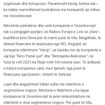
organizuar dhe korrupsion. Pavarësisht kësaj, Serbia nuk i
ka ndalur marrëdhëniet kontraktore me kompanitë që lidhen
me Veselinoviqin.
Ministritë përkatëse dhe vetë kompanitë e Veselinoviqit
nuk iu përgjigjën pyetjes së Radios Evropa e Lirë se çfarë i
kualifikon këto firma për të marrë punë të tilla. Megjithatë, të
dhënat financiare të analizuara nga REL tregojnë se
kompania ndërtimore “Inkop”, së bashku me dy kompanitë e
saj bijë “Novi Pazar-put” dhe “Betonjerka Aleksinac”, në
fund të vitit 2025 ka fituar rreth 9.8 milionë euro. Të ardhurat
e këtyre kompanive vijnë, mes tjerash, nga punë të
financuara nga buxheti i shtetit të Serbisë.
Lejet dhe angazhimet lidhen edhe me ndërtimin e
segmenteve rrugore. Ministria e Ndërtimit u ka lejuar
kompanive të Veselinoviqit të jenë nënkontraktore në
ndërtimin e disa segmenteve rrugore. Për punë të tilla,