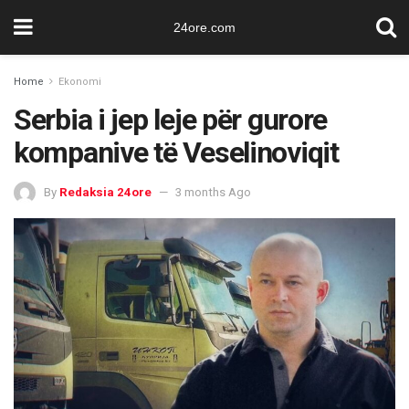
24ore.com
Home
Ekonomi
Serbia i jep leje për gurore
kompanive të Veselinoviqit
By
Redaksia 24ore
3 months Ago