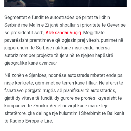
Segmentet e fundit të autostradës që pritet ta lidhin
Serbinë me Malin e Zi janë shpallur si prioritete të Qeverisë
së presidentit serb,
Aleksandar Vuçiq
. Megjithatë,
pavarësisht premtimeve që zgjasin prej vitesh, punimet në
jugperëndim të Serbisë nuk kanë nisur ende, ndërsa
autorizimet për projekte të tjera në të njëjtën hapësirë
gjeografike kanë avancuar.
Në zonën e Sjenicës, ndonëse autostrada mbetet ende pa
nisje konkrete, gërmimet në terren kanë filluar. Në afërsi të
fshatrave përgjatë rrugës së planifikuar të autostradës,
gjatë dy viteve të fundit, dy gurore në pronësi kryesisht të
kompanive të Zvonko Veselinoviqit kanë marrë leje
shtetërore, çka del nga një hulumtim i Shërbimit të Ballkanit
të Radios Evropa e Lirë.