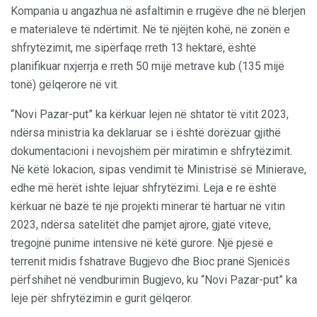
Kompania u angazhua në asfaltimin e rrugëve dhe në blerjen
e materialeve të ndërtimit. Në të njëjtën kohë, në zonën e
shfrytëzimit, me sipërfaqe rreth 13 hektarë, është
planifikuar nxjerrja e rreth 50 mijë metrave kub (135 mijë
tonë) gëlqerore në vit.
“Novi Pazar-put” ka kërkuar lejen në shtator të vitit 2023,
ndërsa ministria ka deklaruar se i është dorëzuar gjithë
dokumentacioni i nevojshëm për miratimin e shfrytëzimit.
Në këtë lokacion, sipas vendimit të Ministrisë së Minierave,
edhe më herët ishte lejuar shfrytëzimi. Leja e re është
kërkuar në bazë të një projekti minerar të hartuar në vitin
2023, ndërsa satelitët dhe pamjet ajrore, gjatë viteve,
tregojnë punime intensive në këtë gurore. Një pjesë e
terrenit midis fshatrave Bugjevo dhe Bioc pranë Sjenicës
përfshihet në vendburimin Bugjevo, ku “Novi Pazar-put” ka
leje për shfrytëzimin e gurit gëlqeror.