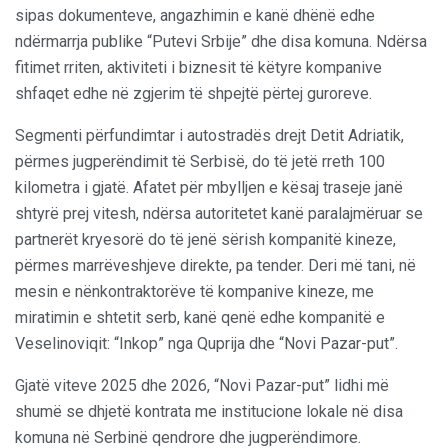
sipas dokumenteve, angazhimin e kanë dhënë edhe
ndërmarrja publike “Putevi Srbije” dhe disa komuna. Ndërsa
fitimet rriten, aktiviteti i biznesit të këtyre kompanive
shfaqet edhe në zgjerim të shpejtë përtej guroreve.
Segmenti përfundimtar i autostradës drejt Detit Adriatik,
përmes jugperëndimit të Serbisë, do të jetë rreth 100
kilometra i gjatë. Afatet për mbylljen e kësaj traseje janë
shtyrë prej vitesh, ndërsa autoritetet kanë paralajmëruar se
partnerët kryesorë do të jenë sërish kompanitë kineze,
përmes marrëveshjeve direkte, pa tender. Deri më tani, në
mesin e nënkontraktorëve të kompanive kineze, me
miratimin e shtetit serb, kanë qenë edhe kompanitë e
Veselinoviqit: “Inkop” nga Quprija dhe “Novi Pazar-put”.
Gjatë viteve 2025 dhe 2026, “Novi Pazar-put” lidhi më
shumë se dhjetë kontrata me institucione lokale në disa
komuna në Serbinë qendrore dhe jugperëndimore.