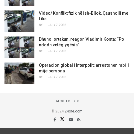
Video/ Konflikt fizik në ish-Bllok, Çausholli me
Lika
BY
JULY 7, 2026
Dhunoi ortakun, reagon Vladimir Kosta: “Po
ndodh vetëgjyqësia”
BY
JULY 7, 2026
Operacion global i Interpolit: arrestohen mbi 1
mijë persona
BY
JULY 7, 2026
BACK TO TOP
© 2024
24ore.com