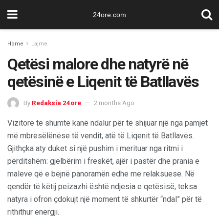
24ore.com
Home
Lajme
Qetësi malore dhe natyrë në
qetësinë e Liqenit të Batllavës
By
Redaksia 24ore
2 months Ago
Vizitorë të shumtë kanë ndalur për të shijuar një nga pamjet
më mbresëlënëse të vendit, atë të Liqenit të Batllavës.
Gjithçka aty duket si një pushim i merituar nga ritmi i
përditshëm: gjelbërim i freskët, ajër i pastër dhe prania e
maleve që e bëjnë panoramën edhe më relaksuese. Në
qendër të këtij peizazhi është ndjesia e qetësisë, teksa
natyra i ofron çdokujt një moment të shkurtër “ndal” për të
rithithur energji.