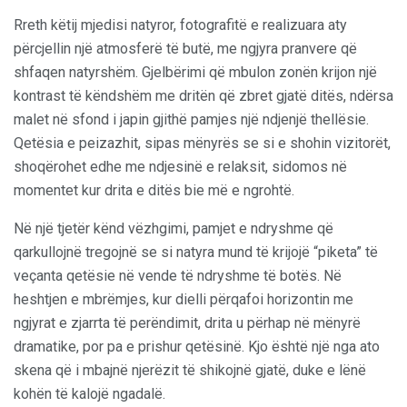
Rreth këtij mjedisi natyror, fotografitë e realizuara aty
përcjellin një atmosferë të butë, me ngjyra pranvere që
shfaqen natyrshëm. Gjelbërimi që mbulon zonën krijon një
kontrast të këndshëm me dritën që zbret gjatë ditës, ndërsa
malet në sfond i japin gjithë pamjes një ndjenjë thellësie.
Qetësia e peizazhit, sipas mënyrës se si e shohin vizitorët,
shoqërohet edhe me ndjesinë e relaksit, sidomos në
momentet kur drita e ditës bie më e ngrohtë.
Në një tjetër kënd vëzhgimi, pamjet e ndryshme që
qarkullojnë tregojnë se si natyra mund të krijojë “piketa” të
veçanta qetësie në vende të ndryshme të botës. Në
heshtjen e mbrëmjes, kur dielli përqafoi horizontin me
ngjyrat e zjarrta të perëndimit, drita u përhap në mënyrë
dramatike, por pa e prishur qetësinë. Kjo është një nga ato
skena që i mbajnë njerëzit të shikojnë gjatë, duke e lënë
kohën të kalojë ngadalë.