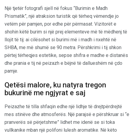
Një tjetër fotografi sjell në fokus “Burimin e Madh
Prismatik”, një atraksion turistik që tërheq vëmendje jo
vetëm për pamjen, por edhe për përmasat. Vizitorët e
shohin këtë burim si një prej elementeve më të mëdhenj të
llojit të tij: ai cilësohet si burimi më i madh i nxehtë në
SHBA, me më shumë se 90 metra. Përshkrimi i tij shkon
përtej tërheqjes estetike, sepse shifra e madhe e distanës
dhe prania e tij në peizazh e bëjnë të dallueshëm në çdo
pamje.
Qetësi malore, ku natyra tregon
bukurinë me ngjyrat e saj
Peizazhe të tilla shfaqin edhe një lidhje të drejtpërdrejtë
mes stinëve dhe atmosferës. Një parajsë e përshkruar si “e
pranverës së përjetshme” lidhet me idenë se si toka
vullkanike mban një polifoni lulesh aromatike. Në këto