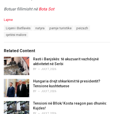
Botuar fillimisht në
Bota Sot
C
Lajme
a
T
Liqeni i Batllavës
natyra
pamje turistike
peizazh
t
a
e
qetësi malore
g
g
s
o
:
r
Related Content
i
e
Rasti i Banjskës: të akuzuarit vazhdojnë
s
aktivitetet në Serbi
:
BY
JULY 7, 2026
Hungaria drejt shkarkimit të presidentit?
Tensione kushtetuese
BY
JULY 7, 2026
Tensioni në Bllok/ Kosta reagon pas dhunës:
Kujdes!
BY
JULY 7, 2026