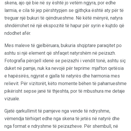
skena, ajo që bie në sy është jo vetëm ngjyra, por edhe
larmia, e cila të jep përshtypjen se gjithçka është aty për të
treguar një bukuri të qëndrueshme. Në këtë mënyrë, natyra
shndërrohet në një ekspozitë të hapur për syrin e kujtdo që
ndodhet afër.
Mes maleve të gjelbëruara, bukuria shqiptare paraqitet po
ashtu si një element që shfaqet natyrshëm në peizazh.
Fotografia përcjell idenë se peizazhi i vendit tonë, ashtu siç
duket në pamje, nuk ka nevojë për teprime: mjafton qetësia
e hapësirës, ngjyrat e gjalla të natyrës dhe harmonia mes
relievit. Për vizitorët, këto momente bëhen të paharrueshme
pikërisht sepse janë të thjeshta, por të mbushura me detaje
vizuale.
Gjatë qarkullimit të pamjeve nga vende të ndryshme,
vëmendja tërhiqet edhe nga skena të jetës në natyrë dhe
nga format e ndryshme të peizazheve. Për shembull, në