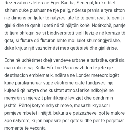
Rezervatin e Jetës së Egër Bandia, Senegal, krokodilët
shihen duke pushuar në një pellg, ndërsa prania e tyre shton
një dimension tjetër të natyrës: atë të të qenit real, të qenit i
gjallë dhe të qenit i qetë në të njëjtën kohë. Ndërkohë, pamje
të tjera shfaqin se si biodiversiteti sjell lëvizje në korniza të
qeta, si flutura që fluturon lehtë mbi lulet shumëngjyrëshe,
duke krijuar një vazhdimësi mes qetësisë dhe gjallërisë.
Edhe në udhëtimet drejt vendeve urbane e turistike, qetësia
ruan rolin e saj. Kulla Eifel në Paris vazhdon të jetë një
destinacion emblematik, ndërsa në Londër meteorologët
kanë paralajmëruar vapë ekstreme gjatë fundjavës, një
kujtesë që natyra dhe kushtet atmosferike ndikojnë në
mënyrën si njerëzit planifikojnë lëvizjet dhe qëndrimin
jashtë. Përtej këtyre ndryshimeve, mesazhi kryesor i
pamjeve mbetet i njëjtë: bukuria e peizazheve, qoftë malore
apo natyrore, krijon hapësirë për qetësi dhe për të përjetuar
momente të veçanta.