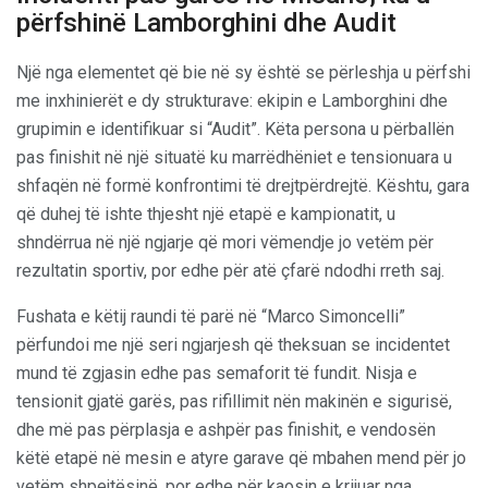
përfshinë Lamborghini dhe Audit
Një nga elementet që bie në sy është se përleshja u përfshi
me inxhinierët e dy strukturave: ekipin e Lamborghini dhe
grupimin e identifikuar si “Audit”. Këta persona u përballën
pas finishit në një situatë ku marrëdhëniet e tensionuara u
shfaqën në formë konfrontimi të drejtpërdrejtë. Kështu, gara
që duhej të ishte thjesht një etapë e kampionatit, u
shndërrua në një ngjarje që mori vëmendje jo vetëm për
rezultatin sportiv, por edhe për atë çfarë ndodhi rreth saj.
Fushata e këtij raundi të parë në “Marco Simoncelli”
përfundoi me një seri ngjarjesh që theksuan se incidentet
mund të zgjasin edhe pas semaforit të fundit. Nisja e
tensionit gjatë garës, pas rifillimit nën makinën e sigurisë,
dhe më pas përplasja e ashpër pas finishit, e vendosën
këtë etapë në mesin e atyre garave që mbahen mend për jo
vetëm shpejtësinë, por edhe për kaosin e krijuar nga