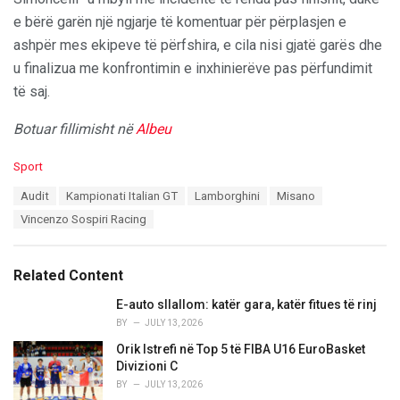
e bërë garën një ngjarje të komentuar për përplasjen e
ashpër mes ekipeve të përfshira, e cila nisi gjatë garës dhe
u finalizua me konfrontimin e inxhinierëve pas përfundimit
të saj.
Botuar fillimisht në
Albeu
C
Sport
a
T
Audit
Kampionati Italian GT
Lamborghini
Misano
t
a
e
Vincenzo Sospiri Racing
g
g
s
o
:
r
Related Content
i
e
E-auto sllallom: katër gara, katër fitues të rinj
s
BY
JULY 13, 2026
:
Orik Istrefi në Top 5 të FIBA U16 EuroBasket
Divizioni C
BY
JULY 13, 2026