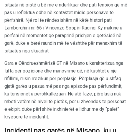
situata në pistë u bë më e ndërlikuar dhe pati tension që më
pas u reflektua edhe në kontaktet midis personave të
përfshirë. Një rol të rëndësishëm në këtë histori pati
Lamborghini nr. 66 i Vincenzo Sospiri Racing. Ky makinë u
përfshi në momentet që paraprinë prishjen e qetësisë në
garë, duke e bërë raundin më të vështirë për menaxhim të
situatës nga skuadrat.
Gara e Qëndrueshmërisë GT në Misano u karakterizua nga
lufta për pozicione dhe manovrime që, në kushtet e një
rifillimi, rrisin rrezikun për përplasje. Përplasja që u shfaq
gjatë garës u pasua më pas nga episode pas përfundimit,
ku tensionet u përshkallëzuan. Në atë fazë, përplasja nuk
mbeti vetëm në nivel të pistës, por u zhvendos te personat
e ekipit, duke përfshirë inxhinierët e lidhur me dy “palët”
kryesore të incidentit.
Incidenti pas garës në Misano, ku u