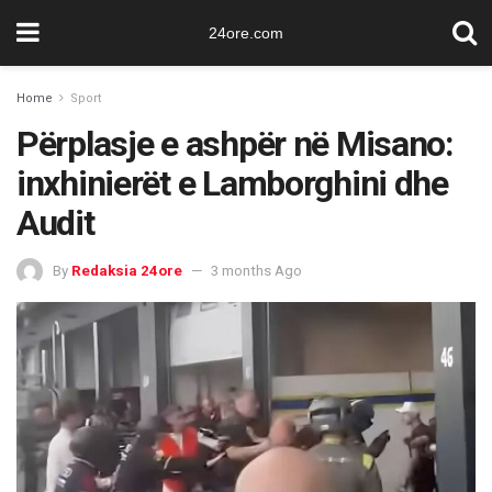
24ore.com
Home
Sport
Përplasje e ashpër në Misano:
inxhinierët e Lamborghini dhe
Audit
By
Redaksia 24ore
3 months Ago