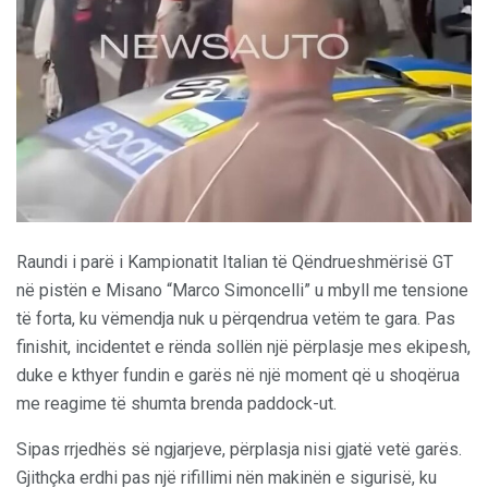
Raundi i parë i Kampionatit Italian të Qëndrueshmërisë GT
në pistën e Misano “Marco Simoncelli” u mbyll me tensione
të forta, ku vëmendja nuk u përqendrua vetëm te gara. Pas
finishit, incidentet e rënda sollën një përplasje mes ekipesh,
duke e kthyer fundin e garës në një moment që u shoqërua
me reagime të shumta brenda paddock-ut.
Sipas rrjedhës së ngjarjeve, përplasja nisi gjatë vetë garës.
Gjithçka erdhi pas një rifillimi nën makinën e sigurisë, ku