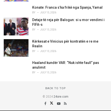
Konate: Franca s’ka frikë nga Spanja, Yamal
BY
JULY 13, 2026
Detaje të reja për Balogun: si u mor vendimi i
FIFA-s
BY
JULY 13, 2026
Kërkesat e Vinicius për kontratën e re me
Realin
BY
JULY 13, 2026
Haaland kundër VAR: “Nuk ishte faull” pas
anulimit
BY
JULY 13, 2026
BACK TO TOP
© 2024
24ore.com