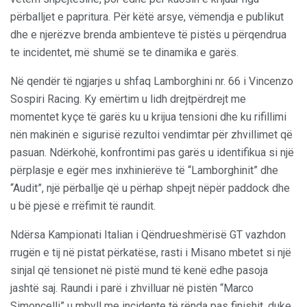
përballjet e papritura. Për këtë arsye, vëmendja e publikut
dhe e njerëzve brenda ambienteve të pistës u përqendrua
te incidentet, më shumë se te dinamika e garës.
Në qendër të ngjarjes u shfaq Lamborghini nr. 66 i Vincenzo
Sospiri Racing. Ky emërtim u lidh drejtpërdrejt me
momentet kyçe të garës ku u krijua tensioni dhe ku rifillimi
nën makinën e sigurisë rezultoi vendimtar për zhvillimet që
pasuan. Ndërkohë, konfrontimi pas garës u identifikua si një
përplasje e egër mes inxhinierëve të “Lamborghinit” dhe
“Audit”, një përballje që u përhap shpejt nëpër paddock dhe
u bë pjesë e rrëfimit të raundit.
Ndërsa Kampionati Italian i Qëndrueshmërisë GT vazhdon
rrugën e tij në pistat përkatëse, rasti i Misano mbetet si një
sinjal që tensionet në pistë mund të kenë edhe pasoja
jashtë saj. Raundi i parë i zhvilluar në pistën “Marco
Simoncelli” u mbyll me incidente të rënda pas finishit, duke