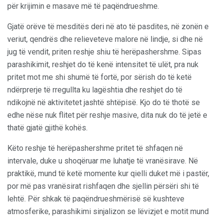
për krijimin e masave më të paqëndrueshme.
Gjatë orëve të mesditës deri në ato të pasdites, në zonën e
veriut, qendrës dhe relieveteve malore në lindje, si dhe në
jug të vendit, priten reshje shiu të herëpashershme. Sipas
parashikimit, reshjet do të kenë intensitet të ulët, pra nuk
pritet mot me shi shumë të fortë, por sërish do të ketë
ndërprerje të rregullta ku lagështia dhe reshjet do të
ndikojnë në aktivitetet jashtë shtëpisë. Kjo do të thotë se
edhe nëse nuk flitet për reshje masive, dita nuk do të jetë e
thatë gjatë gjithë kohës.
Këto reshje të herëpashershme pritet të shfaqen në
intervale, duke u shoqëruar me luhatje të vranësirave. Në
praktikë, mund të ketë momente kur qielli duket më i pastër,
por më pas vranësirat rishfaqen dhe sjellin përsëri shi të
lehtë. Për shkak të paqëndrueshmërisë së kushteve
atmosferike, parashikimi sinjalizon se lëvizjet e motit mund