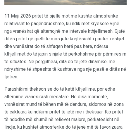
11 Maji 2026 pritet të sjellë mot me kushte atmosferike
relativisht të paqëndrueshme, ku ndikimet kryesore vijnë
nga vranësirat që alternojnë me intervale kthjellimesh. Gjatë
ditës pritet që qielli të mos jetë krejtësisht i pastër: reshjet
dhe vranësirat do të shfaqen herë pas here, ndërsa
kthjellimet do të japin sinjale të përkohshme për përmirësim
të situatës. Në përgjithësi, dita do të jetë dinamike, me
ndryshime të shpeshta të kushteve nga një pjesë e ditës në
tjetrën.
Parashikimi thekson se do të ketë kthjellime, por edhe
alternime vranësirash mesatare. Në disa momente,
vranësirat mund të bëhen më të dendura, sidomos në zona
të caktuara ku ndikimi pritet të jetë më i theksuar. Kjo pritet
të ndodhë më shumë në relievet malore, përkatësisht në
lindje, ku kushtet atmosferike do të jenë më të favorizuara