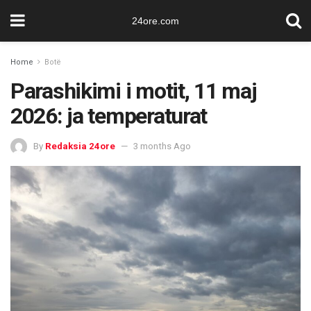
24ore.com
Home
Botë
Parashikimi i motit, 11 maj
2026: ja temperaturat
By
Redaksia 24ore
3 months Ago