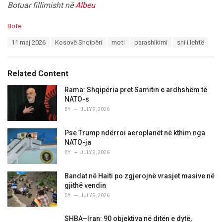
Botuar fillimisht në
Albeu
C
Botë
a
T
11 maj 2026
Kosovë Shqipëri
moti
parashikimi
shi i lehtë
t
a
e
g
g
s
o
Related Content
:
r
i
Rama: Shqipëria pret Samitin e ardhshëm të
e
NATO-s
s
BY
JULY 9, 2026
:
Pse Trump ndërroi aeroplanët në kthim nga
NATO-ja
BY
JULY 9, 2026
Bandat në Haiti po zgjerojnë vrasjet masive në
gjithë vendin
BY
JULY 9, 2026
SHBA–Iran: 90 objektiva në ditën e dytë,