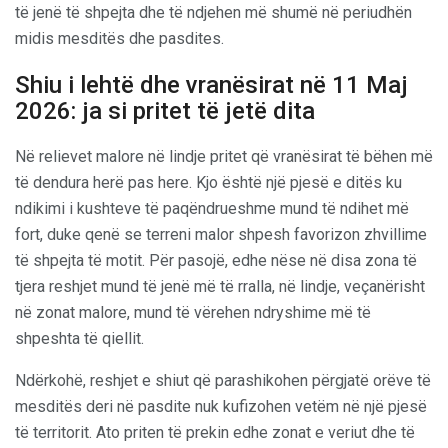
të jenë të shpejta dhe të ndjehen më shumë në periudhën
midis mesditës dhe pasdites.
Shiu i lehtë dhe vranësirat në 11 Maj
2026: ja si pritet të jetë dita
Në relievet malore në lindje pritet që vranësirat të bëhen më
të dendura herë pas here. Kjo është një pjesë e ditës ku
ndikimi i kushteve të paqëndrueshme mund të ndihet më
fort, duke qenë se terreni malor shpesh favorizon zhvillime
të shpejta të motit. Për pasojë, edhe nëse në disa zona të
tjera reshjet mund të jenë më të rralla, në lindje, veçanërisht
në zonat malore, mund të vërehen ndryshime më të
shpeshta të qiellit.
Ndërkohë, reshjet e shiut që parashikohen përgjatë orëve të
mesditës deri në pasdite nuk kufizohen vetëm në një pjesë
të territorit. Ato priten të prekin edhe zonat e veriut dhe të