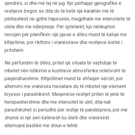
qendrës, si dhe më tej në jug. Kjo përhapje gjeografike e
reshjeve tregon se dita do të ketë një karakter më të
përbashkët në gjithë hapësirën, megjithatë me intensitete të
ulëta dhe me ndërprerje. Për qytetarët, kjo nënkupton
nevojën për planifikim: një pjesë e ditës mund të kalojë me
kthjellime, por rikthimi i vranësirave dhe reshjeve është i
pritshëm.
Në përfundim të ditës, pritet që situata të vazhdojë të
mbetet nën ndikimin e kushteve atmosferike relativisht të
paqëndrueshme. Kthjellimet mund të shfaqen sërish, por
alternimi me vranësira mesatare do të mbetet një element
kryesor i parashikimit. Meqenëse reshjet priten të jenë të
herëpashershme dhe me intensitet të ulët, dita nuk
parashikohet si periudhë për reshje të pandërprera, por më
shumë si një seri kalimesh ku dielli dhe vranësirat
alternojnë bashkë me shiun e lehtë.