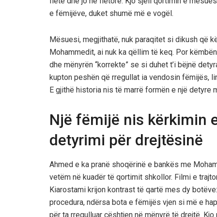
fletë dhe jo në fletore. Kjo sjell qortimin e mësu
e fëmijëve, duket shumë më e vogël.
Mësuesi, megjithatë, nuk paraqitet si dikush që k
Mohammedit, ai nuk ka qëllim të keq. Por këmbëngul
dhe mënyrën “korrekte” se si duhet t’i bëjnë dety
kupton peshën që rregullat ia vendosin fëmijës, l
E gjithë historia nis të marrë formën e një detyre
Një fëmijë nis kërkimin 
detyrimi për drejtësinë
Ahmed e ka pranë shoqërinë e bankës me Mohamme
vetëm në kuadër të qortimit shkollor. Filmi e trajt
Kiarostami krijon kontrast të qartë mes dy botëve: 
procedura, ndërsa bota e fëmijës vjen si më e hap
për ta rregulluar çështjen në mënyrë të drejtë. Kjo