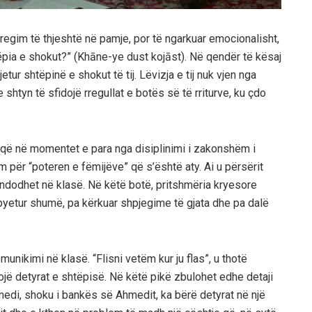
regim të thjeshtë në pamje, por të ngarkuar emocionalisht,
shtëpia e shokut?” (Khāne-ye dust kojāst). Në qendër të kësaj
etur shtëpinë e shokut të tij. Lëvizja e tij nuk vjen nga
 shtyn të sfidojë rregullat e botës së të rriturve, ku çdo
t që në momentet e para nga disiplinimi i zakonshëm i
 për “poteren e fëmijëve” që s’është aty. Ai u përsërit
 ndodhet në klasë. Në këtë botë, pritshmëria kryesore
a pyetur shumë, pa kërkuar shpjegime të gjata dhe pa dalë
nikimi në klasë. “Flisni vetëm kur ju flas”, u thotë
jë detyrat e shtëpisë. Në këtë pikë zbulohet edhe detaji
medi, shoku i bankës së Ahmedit, ka bërë detyrat në një