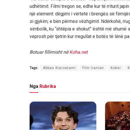
udhëtimit. Filmi tregon se, edhe kur të rriturit ja
një element: dëgjimi i vërtetë i brengës së fëmij
si gjykim; e bën përmes vëzhgimit. Ndërkohë, rru
simbolik, ku “shtëpia e shokut” është më shumë 
veprosh për tjetrin kur rregullat e botës të lënë pa
Botuar fillimisht në
Koha.net
Tags:
Abbas Kiarostami
film iranian
Koker
K
Nga
Rubrika