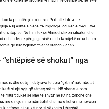
esit dhe e kthen në problem të madh një çështje që, në sytë
ërkon ta poshtërojë nxënësin. Përballë lotëve të
ja e tij është e njëjtë: të imponojë logjikën e rregullave
rat e shtëpisë. Në film, teksa Ahmed shikon situatën dhe
ind edhe ideja e përgjegjësisë që do ta ndjekë në udhëtim.
 morale që nuk zgjidhet thjesht brenda klasës.
e “shtëpisë së shokut” nga
din, dhe detaji i detyrave të bëra “gabim” nuk mbetet
on këtë si një nyje që tërheq më tej. Në skenat e para,
të rriturit duket se janë të zhytur në rutina, zakone dhe
ur, më e ndjeshme ndaj tjetrit dhe më e lidhur me nevojën
 nuk shfaqet si akuzë, por si vëzhgim i thjeshtë i