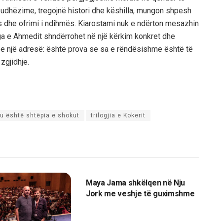
pin udhëzime, tregojnë histori dhe këshilla, mungon shpesh
ës dhe ofrimi i ndihmës. Kiarostami nuk e ndërton mesazhin
ga e Ahmedit shndërrohet në një kërkim konkret dhe
se një adresë: është prova se sa e rëndësishme është të
 zgjidhje.
u është shtëpia e shokut
trilogjia e Kokerit
MAGAZINA
Maya Jama shkëlqen në Nju
Jork me veshje të guximshme