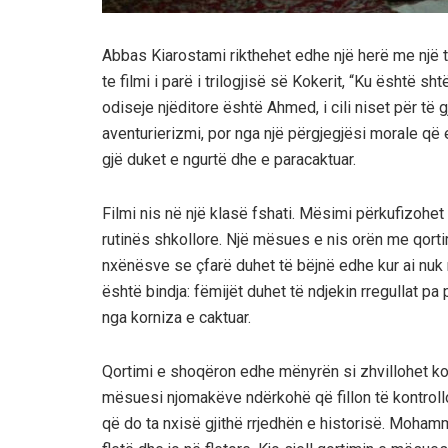
Abbas Kiarostami rikthehet edhe një herë me një t
te filmi i parë i trilogjisë së Kokerit, “Ku është 
odiseje njëditore është Ahmed, i cili niset për të gj
aventurierizmi, por nga një përgjegjësi morale që e
gjë duket e ngurtë dhe e paracaktuar.
Filmi nis në një klasë fshati. Mësimi përkufizohe
rutinës shkollore. Një mësues e nis orën me qortim
nxënësve se çfarë duhet të bëjnë edhe kur ai nuk
është bindja: fëmijët duhet të ndjekin rregullat p
nga korniza e caktuar.
Qortimi e shoqëron edhe mënyrën si zhvillohet komu
mësuesi njomakëve ndërkohë që fillon të kontrollo
që do ta nxisë gjithë rrjedhën e historisë. Moham