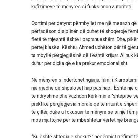
kufizimeve të mënyrës si funksionon autoriteti.
Qortimi për detyrat përmbyllet me një mesazh që 
përfaqëson disiplinën që duhet të shoqërojë fëmij
fletë të thjeshtë është i papranueshëm. Dhe, pikë
përtej klasës. Kështu, Ahmed udhëton për të gjetur
ta mbyllë përgjegjësinë që i është krijuar. Ai nuk
duhur për diçka që e ka prekur emocionalisht.
Në mënyrën si ndërtohet ngjarja, filmi i Kiarostami
një rrjedhë që shpaloset hap pas hapi. Është një o
të ndryshme dhe vazhdon kërkimin e “shtëpisë së 
praktikë përgjegjësia morale që të rriturit e shpërfi
të çiltër, duke u fokusuar te mënyra se si një fëmi
mos mjaftojnë për të mbështetur vërtet një brengë
“Ku është shtëpia e shokut?” nëpërmjet rrëfimit 