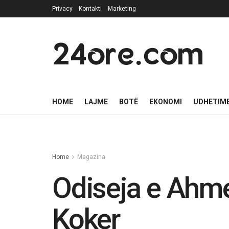
Privacy
Kontakti
Marketing
24ore.com
HOME
LAJME
BOTË
EKONOMI
UDHETIM
Home
Magazina
Odiseja e Ahme
Koker