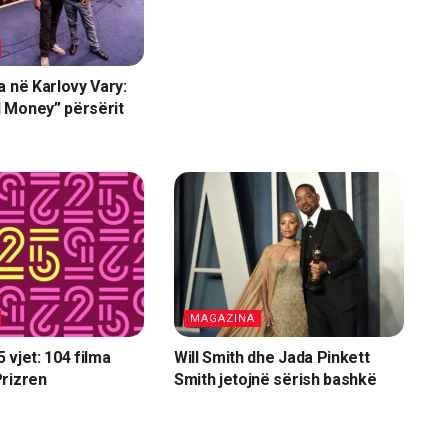
a në Karlovy Vary:
 Money” përsërit
MAGAZINA
 vjet: 104 filma
Will Smith dhe Jada Pinkett
rizren
Smith jetojnë sërish bashkë