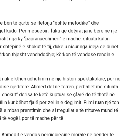
e bën të qartë se fletorja “është metodike” dhe
ët kudo. Për mësuesin, fakti që detyrat janë bërë në një
risht nga ky “papranueshmëri” e madhe, situata kalon
 shtëpinë e shokut të tij, duke u nisur nga ideja se duhet
 kërkon thjesht vendndodhje; kërkon të vendosë rendin e
t nuk e kthen udhëtimin në një histori spektakolare, por në
dise njëditore: Ahmed del në terren, përballet me situata
shokut” derisa të ketë kuptuar se çfarë do të thotë në
llin kur bëhet fjalë për zellin e dëgjimit. Filmi ruan një ton
jë e mban premtimin dhe si rregullat e të rriturve mund të
 të vogël, por të madhe për të.
të Ahmedit e vendos përgjegjësinë morale në qendër të