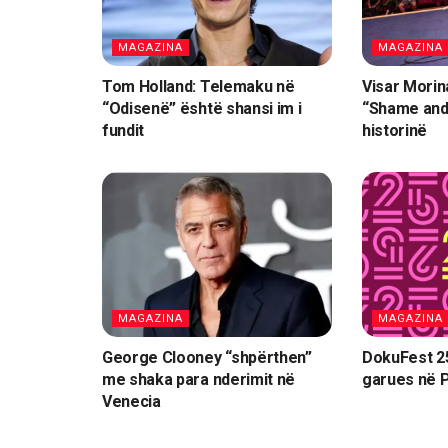
MAGAZINA
MAGAZINA
Tom Holland: Telemaku në
Visar Morin
“Odisenë” është shansi im i
“Shame and
fundit
historinë
MAGAZINA
MAGAZINA
George Clooney “shpërthen”
DokuFest 25
me shaka para nderimit në
garues në P
Venecia