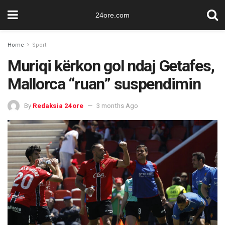
24ore.com
Home
Sport
Muriqi kërkon gol ndaj Getafes,
Mallorca “ruan” suspendimin
By
Redaksia 24ore
3 months Ago