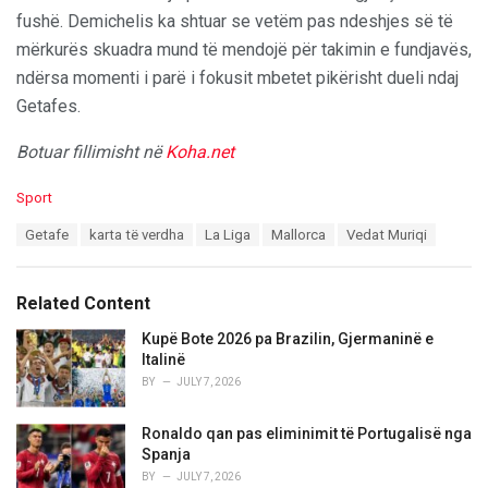
fushë. Demichelis ka shtuar se vetëm pas ndeshjes së të
mërkurës skuadra mund të mendojë për takimin e fundjavës,
ndërsa momenti i parë i fokusit mbetet pikërisht dueli ndaj
Getafes.
Botuar fillimisht në
Koha.net
C
Sport
a
T
Getafe
karta të verdha
La Liga
Mallorca
Vedat Muriqi
t
a
e
g
g
s
o
Related Content
:
r
i
Kupë Bote 2026 pa Brazilin, Gjermaninë e
e
Italinë
s
BY
JULY 7, 2026
:
Ronaldo qan pas eliminimit të Portugalisë nga
Spanja
BY
JULY 7, 2026