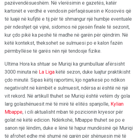
pazëvendësueshëm. Në vlerësimin e gazetës, katër
kartonët e verdhë e vendosin përfaqësuesin e Kosovës që
të luajë në kufijtë e tij për të shmangur një humbje eventuale
për ndeshjet që vijnë, sidomos në pjesën finale të sezonit,
kur çdo pikë ka peshë të madhe në garën për qëndrim. Në
këtë kontekst, theksohet se sulmuesi po e kalon fazën
përmbyllëse të garës nën një tendosje fizike.
Ultima Hora ka shtuar se Muriqi ka grumbulluar afërsisht
3000 minuta në
La Liga
këtë sezon, duke luajtur praktikisht
çdo minutë. Sipas këtij raportimi, kjo ngarkesë po ndikon
negativisht në këmbët e sulmuesit, ndërsa ai është në një
vit rekord. Në artikull thuhet se Muriqi është vetëm dy gola
larg golashënuesit më të mirë të elitës spanjolle,
Kylian
Mbappe
, i cili aktualisht mban të pozicionin kryesor për
golat në këtë edicion. Ndërkohë, Mbappe thuhet se po e
sanon një lëndim, duke e lënë të hapur mundësinë që Muriqi
të afrohet edhe më shumë në garën për shënuesin më të