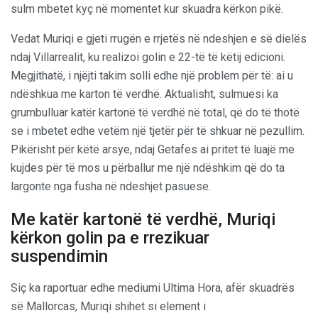
sulm mbetet kyç në momentet kur skuadra kërkon pikë.
Vedat Muriqi e gjeti rrugën e rrjetës në ndeshjen e së dielës
ndaj Villarrealit, ku realizoi golin e 22-të të këtij edicioni.
Megjithatë, i njëjti takim solli edhe një problem për të: ai u
ndëshkua me karton të verdhë. Aktualisht, sulmuesi ka
grumbulluar katër kartonë të verdhë në total, që do të thotë
se i mbetet edhe vetëm një tjetër për të shkuar në pezullim.
Pikërisht për këtë arsye, ndaj Getafes ai pritet të luajë me
kujdes për të mos u përballur me një ndëshkim që do ta
largonte nga fusha në ndeshjet pasuese.
Me katër kartonë të verdhë, Muriqi
kërkon golin pa e rrezikuar
suspendimin
Siç ka raportuar edhe mediumi Ultima Hora, afër skuadrës
së Mallorcas, Muriqi shihet si element i