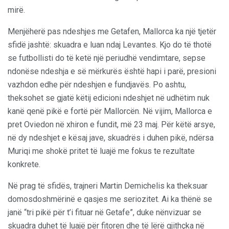
mirë.
Menjëherë pas ndeshjes me Getafen, Mallorca ka një tjetër
sfidë jashtë: skuadra e luan ndaj Levantes. Kjo do të thotë
se futbollisti do të ketë një periudhë vendimtare, sepse
ndonëse ndeshja e së mërkurës është hapi i parë, presioni
vazhdon edhe për ndeshjen e fundjavës. Po ashtu,
theksohet se gjatë këtij edicioni ndeshjet në udhëtim nuk
kanë qenë pikë e fortë për Mallorcën. Në vijim, Mallorca e
pret Oviedon në xhiron e fundit, më 23 maj. Për këtë arsye,
në dy ndeshjet e kësaj jave, skuadrës i duhen pikë, ndërsa
Muriqi me shokë pritet të luajë me fokus te rezultate
konkrete.
Në prag të sfidës, trajneri Martin Demichelis ka theksuar
domosdoshmërinë e qasjes me seriozitet. Ai ka thënë se
janë “tri pikë për t’i fituar në Getafe”, duke nënvizuar se
skuadra duhet të luajë për fitoren dhe të lërë gjithçka në