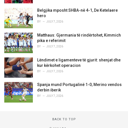
Belgjika mposht SHBA-në 4-1, De Ketelaere
hero
BY
JULY 7, 2026
Matthaus: Gjermania të rindërtohet, Kimmich
pika e referimit
BY
JULY 7, 2026
Lëndimet e ligamenteve të gjurit: shenjat dhe
kur kërkohet operacion
BY
JULY 7, 2026
Spanja mund Portugalinë 1-0, Merino vendos
derbin iberik
BY
JULY 7, 2026
BACK TO TOP