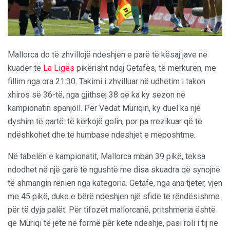
Mallorca do të zhvillojë ndeshjen e parë të kësaj jave në
kuadër të
La Ligës
pikërisht ndaj Getafes, të mërkurën, me
fillim nga ora 21:30. Takimi i zhvilluar në udhëtim i takon
xhiros së 36-të, nga gjithsej 38 që ka ky sezon në
kampionatin spanjoll. Për Vedat Muriqin, ky duel ka një
dyshim të qartë: të kërkojë golin, por pa rrezikuar që të
ndëshkohet dhe të humbasë ndeshjet e mëposhtme.
Në tabelën e kampionatit, Mallorca mban 39 pikë, teksa
ndodhet në një garë të ngushtë me disa skuadra që synojnë
të shmangin rënien nga kategoria. Getafe, nga ana tjetër, vjen
me 45 pikë, duke e bërë ndeshjen një sfidë të rëndësishme
për të dyja palët. Për tifozët mallorcanë, pritshmëria është
që Muriqi të jetë në formë për këtë ndeshje, pasi roli i tij në