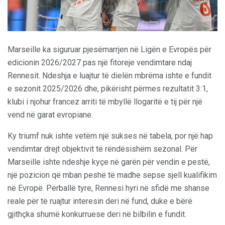
Marseille ka siguruar pjesëmarrjen në Ligën e Evropës për
edicionin 2026/2027 pas një fitoreje vendimtare ndaj
Rennesit. Ndeshja e luajtur të dielën mbrëma ishte e fundit
e sezonit 2025/2026 dhe, pikërisht përmes rezultatit 3:1,
klubi i njohur francez arriti të mbyllë llogaritë e tij për një
vend në garat evropiane.
Ky triumf nuk ishte vetëm një sukses në tabela, por një hap
vendimtar drejt objektivit të rëndësishëm sezonal. Për
Marseille ishte ndeshje kyçe në garën për vendin e pestë,
një pozicion që mban peshë të madhe sepse sjell kualifikim
në Evropë. Përballë tyre, Rennesi hyri në sfidë me shanse
reale për të ruajtur interesin deri në fund, duke e bërë
gjithçka shumë konkurruese deri në bilbilin e fundit.