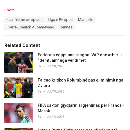
C
Sport
a
T
kualifikime evropiane
Liga e Evropës
Marseille
t
a
e
Pierre-Emerick Aubameyang
Rennes
g
g
s
o
:
r
Related Content
i
e
Federata egjiptiane reagon: VAR dhe arbitri, u
s
“dëmtuam” nga vendimet
:
BY
JULY 8, 2026
Falcao kritikon Kolumbinë pas eliminimit nga
Zvicra
BY
JULY 8, 2026
FIFA cakton gjyqtarin argjentinas për Franca–
Marok
BY
JULY 8, 2026