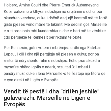
Hojberg, Amine Gouiri dhe Pierre-Emerick Aubameyang.
Këta realizime e kthyen ndeshjen në drejtimin e duhur për
skuadrën vendase, duke i dhënë asaj një kontroll më të fortë
gjatë pjesës vendimtare të takimit. Me secilin gol, Marseille
e rriti presionin mbi kundërshtarin dhe e bëri më të vështirë
çdo përpjekje të Rennesit për rikthim të plotë.
Për Rennesin, goli i vetëm i mbrëmjes erdhi nga Esteban
Lepaul, i cili i dha një përgjigje në pjesën e duhur, por pa
arritur të ndryshonte fatin e ndeshjes. Edhe pse skuadra
mysafire shënoi golin e nderit, rezultati 3:1 mbeti i
pandryshuar, duke i lënë Marseille-s të festojë një fitore që
e çon direkt në Ligën e Evropës.
Vendit të pestë i dha “dritën jeshile”
golavarazhi: Marseille në Ligën e
Evropës