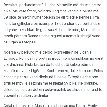
Rezultati përfundimtar 3:1 i dha Marseille më shumë se tre
pikë. Me këtë fitore, skuadra u ngjit në vendin e pestë me
59 pikë, të njëjtin numër pikësh që arriti edhe Rennes. Pra,
në letër gjithçka u barazua, por fatet e shorteve përfunduan
ndryshe: për shkak të golavarazhit më të mirë, Marseille u
rendit përpara Rennesit dhe siguroi automatikisht një vend
në Ligën e Evropës.
Ndërsa ky përfundim e dërgoi Marseille-n në Ligën e
Evropës, Rennesin e pret një rrugë më e komplikuar në garat
e ardhshme. Klubi breton do të duhet të kalojë përmes
kualifikimeve të Ligës së Konferencës, duke humbur kështu
shansin për një vend direkt në Ligën e Evropës edhe pse
arriti të mbyllë sezonin me të njëjtat 59 pikë. Në praktikë,
diferencën e bëri detaji i golavarazhit, që shpesh në fund të
sezonit rezulton vendimtar.
Golat e fitores për Marseille u shënuan nga Pierre-Emile