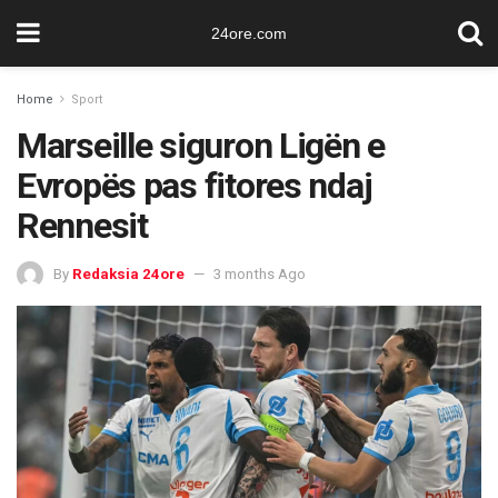
24ore.com
Home
Sport
Marseille siguron Ligën e
Evropës pas fitores ndaj
Rennesit
By
Redaksia 24ore
3 months Ago