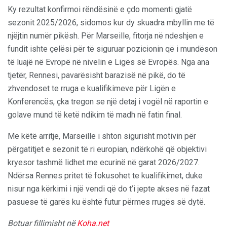
Ky rezultat konfirmoi rëndësinë e çdo momenti gjatë
sezonit 2025/2026, sidomos kur dy skuadra mbyllin me të
njëjtin numër pikësh. Për Marseille, fitorja në ndeshjen e
fundit ishte çelësi për të siguruar pozicionin që i mundëson
të luajë në Evropë në nivelin e Ligës së Evropës. Nga ana
tjetër, Rennesi, pavarësisht barazisë në pikë, do të
zhvendoset te rruga e kualifikimeve për Ligën e
Konferencës, çka tregon se një detaj i vogël në raportin e
golave mund të ketë ndikim të madh në fatin final.
Me këtë arritje, Marseille i shton sigurisht motivin për
përgatitjet e sezonit të ri europian, ndërkohë që objektivi
kryesor tashmë lidhet me ecurinë në garat 2026/2027.
Ndërsa Rennes pritet të fokusohet te kualifikimet, duke
nisur nga kërkimi i një vendi që do t’i jepte akses në fazat
pasuese të garës ku është futur përmes rrugës së dytë.
Botuar fillimisht në
Koha.net