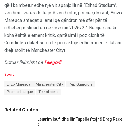
që i ka mbetur edhe një vit spanjollit në “Etihad Stadium”,
vendimi i verës do të jetë vendimtar, por në çdo rast, Emzo
Maresca shfaqet si emri që qëndron më afër për të
udhëhequr skuadrën në sezonin 2026/27. Në një garë ku
koha është element kritik, qartësimi i pozicionit të
Guardiolës duket se do të përcaktojë edhe rrugën e italianit
drejt stolit të Manchester Cityt.
Botuar fillimisht në
Telegrafi
C
Sport
a
T
Enzo Maresca
Manchester City
Pep Guardiola
t
a
e
Premier League
Transferime
g
g
s
o
:
r
Related Content
i
e
Leutrim Isufi dhe Ilir Tupella fitojnë Drag Race
s
2
: