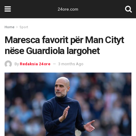
24ore.com
Home
Sport
Maresca favorit për Man Cityt
nëse Guardiola largohet
By
Redaksia 24ore
3 months Ago