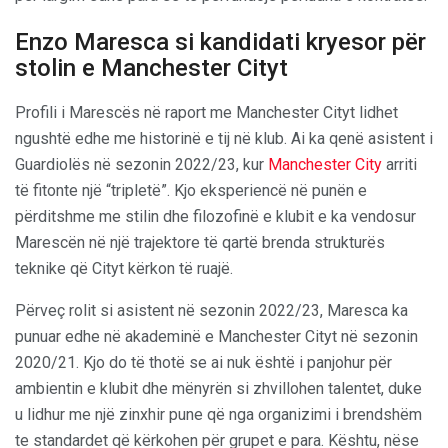
Enzo Maresca si kandidati kryesor për
stolin e Manchester Cityt
Profili i Marescës në raport me Manchester Cityt lidhet
ngushtë edhe me historinë e tij në klub. Ai ka qenë asistent i
Guardiolës në sezonin 2022/23, kur
Manchester City
arriti
të fitonte një “tripletë”. Kjo eksperiencë në punën e
përditshme me stilin dhe filozofinë e klubit e ka vendosur
Marescën në një trajektore të qartë brenda strukturës
teknike që Cityt kërkon të ruajë.
Përveç rolit si asistent në sezonin 2022/23, Maresca ka
punuar edhe në akademinë e Manchester Cityt në sezonin
2020/21. Kjo do të thotë se ai nuk është i panjohur për
ambientin e klubit dhe mënyrën si zhvillohen talentet, duke
u lidhur me një zinxhir pune që nga organizimi i brendshëm
te standardet që kërkohen për grupet e para. Kështu, nëse