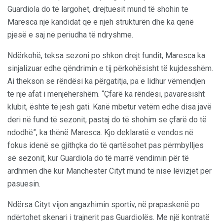
Guardiola do të largohet, drejtuesit mund të shohin te
Maresca një kandidat që e njeh strukturën dhe ka qenë
pjesë e saj në periudha të ndryshme.
Ndërkohë, teksa sezoni po shkon drejt fundit, Maresca ka
sinjalizuar edhe qëndrimin e tij përkohësisht të kujdesshëm.
Ai thekson se rëndësi ka përgatitja, pa e lidhur vëmendjen
te një afat i menjëhershëm. “Çfarë ka rëndësi, pavarësisht
klubit, është të jesh gati. Kanë mbetur vetëm edhe disa javë
deri në fund të sezonit, pastaj do të shohim se çfarë do të
ndodhë”, ka thënë Maresca. Kjo deklaratë e vendos në
fokus idenë se gjithçka do të qartësohet pas përmbylljes
së sezonit, kur Guardiola do të marrë vendimin për të
ardhmen dhe kur Manchester Cityt mund të nisë lëvizjet për
pasuesin.
Ndërsa Cityt vijon angazhimin sportiv, në prapaskenë po
ndërtohet skenari i trajnerit pas Guardiolës. Me një kontratë