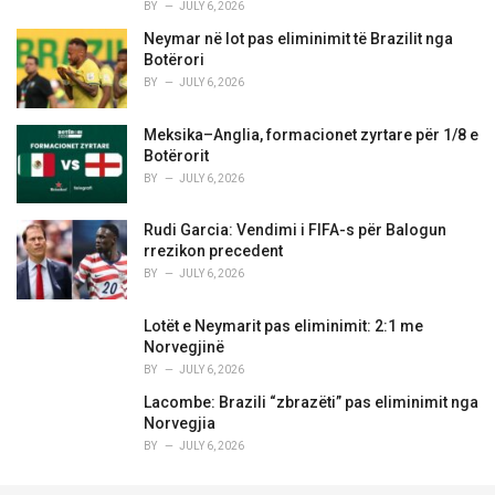
BY
JULY 6, 2026
Neymar në lot pas eliminimit të Brazilit nga
Botërori
BY
JULY 6, 2026
Meksika–Anglia, formacionet zyrtare për 1/8 e
Botërorit
BY
JULY 6, 2026
Rudi Garcia: Vendimi i FIFA-s për Balogun
rrezikon precedent
BY
JULY 6, 2026
Lotët e Neymarit pas eliminimit: 2:1 me
Norvegjinë
BY
JULY 6, 2026
Lacombe: Brazili “zbrazëti” pas eliminimit nga
Norvegjia
BY
JULY 6, 2026