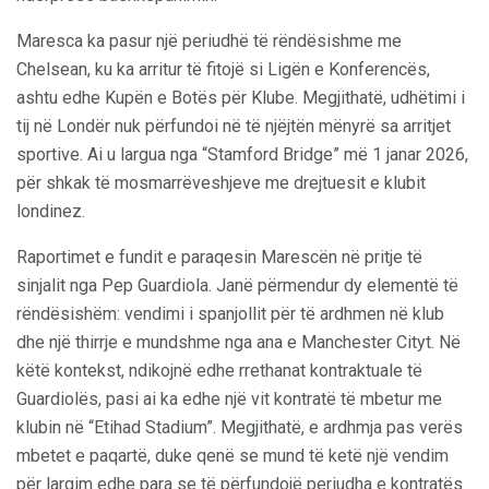
Maresca ka pasur një periudhë të rëndësishme me
Chelsean, ku ka arritur të fitojë si Ligën e Konferencës,
ashtu edhe Kupën e Botës për Klube. Megjithatë, udhëtimi i
tij në Londër nuk përfundoi në të njëjtën mënyrë sa arritjet
sportive. Ai u largua nga “Stamford Bridge” më 1 janar 2026,
për shkak të mosmarrëveshjeve me drejtuesit e klubit
londinez.
Raportimet e fundit e paraqesin Marescën në pritje të
sinjalit nga Pep Guardiola. Janë përmendur dy elementë të
rëndësishëm: vendimi i spanjollit për të ardhmen në klub
dhe një thirrje e mundshme nga ana e Manchester Cityt. Në
këtë kontekst, ndikojnë edhe rrethanat kontraktuale të
Guardiolës, pasi ai ka edhe një vit kontratë të mbetur me
klubin në “Etihad Stadium”. Megjithatë, e ardhmja pas verës
mbetet e paqartë, duke qenë se mund të ketë një vendim
për largim edhe para se të përfundojë periudha e kontratës.