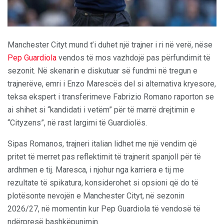
Manchester Cityt mund t’i duhet një trajner i ri në verë, nëse
Pep Guardiola
vendos të mos vazhdojë pas përfundimit të
sezonit. Në skenarin e diskutuar së fundmi në tregun e
trajnerëve, emri i Enzo Marescës del si alternativa kryesore,
teksa ekspert i transferimeve Fabrizio Romano raporton se
ai shihet si “kandidati i vetëm” për të marrë drejtimin e
“Cityzens”, në rast largimi të Guardiolës.
Sipas Romanos, trajneri italian lidhet me një vendim që
pritet të merret pas reflektimit të trajnerit spanjoll për të
ardhmen e tij. Maresca, i njohur nga karriera e tij me
rezultate të spikatura, konsiderohet si opsioni që do të
plotësonte nevojën e Manchester Cityt, në sezonin
2026/27, në momentin kur Pep Guardiola të vendosë të
ndërpresë bashkëpunimin.