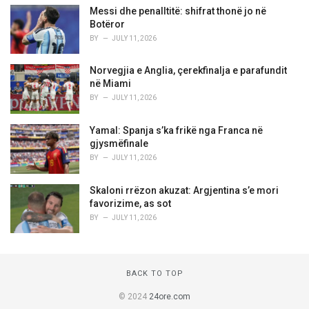
Messi dhe penalltitë: shifrat thonë jo në
Botëror
BY
JULY 11, 2026
Norvegjia e Anglia, çerekfinalja e parafundit
në Miami
BY
JULY 11, 2026
Yamal: Spanja s’ka frikë nga Franca në
gjysmëfinale
BY
JULY 11, 2026
Skaloni rrëzon akuzat: Argjentina s’e mori
favorizime, as sot
BY
JULY 11, 2026
BACK TO TOP
© 2024
24ore.com