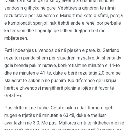
Mallorca e ka të qartë se dy javët e ardhshme mund të
vendosin gjithçka në garë. Vështirësia qëndron te ritmi i
rezultateve për skuadrën e Muriqit: me këtë disfatë, perdja
e kampionatit spanjoll nuk është ende e rënë, por përballë
ka tension dhe llogaritje që lidhen drejtpërdrejt me
mbijetesën.
Fati i ndeshjes u vendos që në pjesën e parë, ku Satriano
rezultoi i pandalshëm për skuadrën mysafire. Ai shënoi dy
gola brenda pak minutave, konkretisht në minutën e 14-të
dhe në minutën e 41-të, duke e bërë rezultatin 2:0 para se
skuadrat të shkonin në pushim. Kjo diferencë që u krijua
herët e zhvendosi menjëherë planin e lojës në favor të
Getafe-s.
Pas rikthimit në fushë, Getafe nuk u ndal. Romero gjeti
rrugën e rrjetës në minutën e 63-të, duke e thelluar
avantazhin në 3:0. Më pas, Mallorca arriti të rikthehej me një