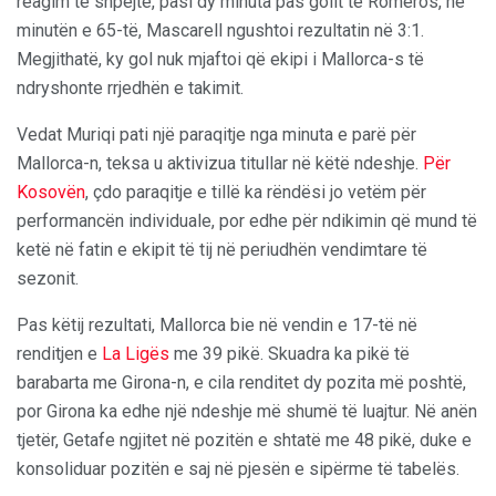
reagim të shpejtë, pasi dy minuta pas golit të Romeros, në
minutën e 65-të, Mascarell ngushtoi rezultatin në 3:1.
Megjithatë, ky gol nuk mjaftoi që ekipi i Mallorca-s të
ndryshonte rrjedhën e takimit.
Vedat Muriqi pati një paraqitje nga minuta e parë për
Mallorca-n, teksa u aktivizua titullar në këtë ndeshje.
Për
Kosovën
, çdo paraqitje e tillë ka rëndësi jo vetëm për
performancën individuale, por edhe për ndikimin që mund të
ketë në fatin e ekipit të tij në periudhën vendimtare të
sezonit.
Pas këtij rezultati, Mallorca bie në vendin e 17-të në
renditjen e
La Ligës
me 39 pikë. Skuadra ka pikë të
barabarta me Girona-n, e cila renditet dy pozita më poshtë,
por Girona ka edhe një ndeshje më shumë të luajtur. Në anën
tjetër, Getafe ngjitet në pozitën e shtatë me 48 pikë, duke e
konsoliduar pozitën e saj në pjesën e sipërme të tabelës.