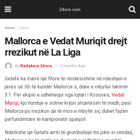
24ore.com
Home
Sport
Mallorca e Vedat Muriqit drejt
rrezikut në La Liga
By
Redaksia 24ore
3 months Ago
Getafe ka marrë një fitore të rëndësishme në ndeshjen e
javës së 36-të kundër Mallorca-s, duke e mbyllur takimin
3:1. Për ekipin e udhëhequr nga lojtari i Kosovës,
Vedat
Muriqi
, kjo humbje e sotme krijon shqetësim të madh, pasi
Mallorca po rrezikon që të mos e mbyllë siç duhet fazën
përfundimtare të kampionatit spanjoll.
Ndërkohë që Getafe arriti të grumbullojë tre pikë si vendas,