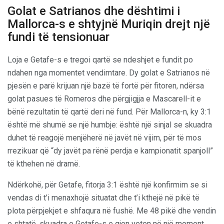
Golat e Satrianos dhe dështimi i
Mallorca-s e shtyjnë Muriqin drejt një
fundi të tensionuar
Loja e Getafe-s e tregoi qartë se ndeshjet e fundit po
ndahen nga momentet vendimtare. Dy golat e Satrianos në
pjesën e parë krijuan një bazë të fortë për fitoren, ndërsa
golat pasues të Romeros dhe përgjigjja e Mascarell-it e
bënë rezultatin të qartë deri në fund. Për Mallorca-n, ky 3:1
është më shumë se një humbje: është një sinjal se skuadra
duhet të reagojë menjëherë në javët në vijim, për të mos
rrezikuar që “dy javët pa rënë perdja e kampionatit spanjoll”
të kthehen në dramë.
Ndërkohë, për Getafe, fitorja 3:1 është një konfirmim se si
vendas di t’i menaxhojë situatat dhe t’i kthejë në pikë të
plota përpjekjet e shfaqura në fushë. Me 48 pikë dhe vendin
e shtatë, skuadra e Getafe-s e gjen veten në një moment