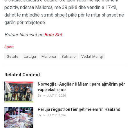
pozitiv, ndërsa Mallorca, me 39 pikë dhe vendin e 17-të,
duhet të mbledhë sa më shpejt pikë për të rritur shanset në
garën për mbijetesë.
Botuar fillimisht në
Bota Sot
C
Sport
a
T
Getafe
La Liga
Mallorca
Satriano
Vedat Muriqi
t
a
e
g
g
s
o
Related Content
:
r
i
Norvegjia–Anglia në Miami: paralajmërim për
e
vapë ekstreme
s
BY
JULY 11, 2026
:
Peruja regjistron fëmijët me emrin Haaland
BY
JULY 11, 2026