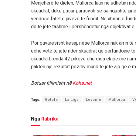
Menjëherë të dielën, Mallorca luan në udhëtim ndaj 
skuadrat, duke pasur parasysh se sa ngushtë janë 
vendosë fatet e javëve të fundit. Në xhiron e fun
do të jetë tashmë i përshëndetur nga objektivat e 
Por pavarësisht kësaj, nëse Mallorca nuk arrin të 
edhe vetë të jetë ndër skuadrat që përfundojnë të 
skuadra brenda 42 pikëve dhe disa ekipe me numër
paktën një rezultat pozitiv mund të jetë ajo që e m
Botuar fillimisht në
Koha.net
Tags:
Getafe
La Liga
Levante
Mallorca
V
Nga
Rubrika