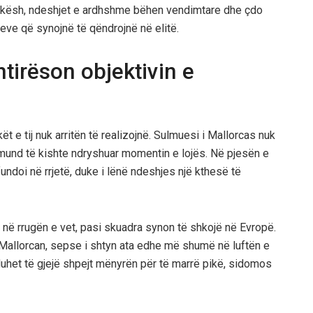
pikësh, ndeshjet e ardhshme bëhen vendimtare dhe çdo
eve që synojnë të qëndrojnë në elitë.
tirëson objektivin e
t e tij nuk arritën të realizojnë. Sulmuesi i Mallorcas nuk
 mund të kishte ndryshuar momentin e lojës. Në pjesën e
fundoi në rrjetë, duke i lënë ndeshjes një kthesë të
në rrugën e vet, pasi skuadra synon të shkojë në Evropë.
r Mallorcan, sepse i shtyn ata edhe më shumë në luftën e
i duhet të gjejë shpejt mënyrën për të marrë pikë, sidomos