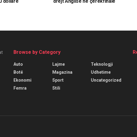
0 dollarë
drejt Anglisë në çerekfinale
Browse by Category
R
at
Auto
Lajme
Teknologji
Botë
Magazina
Udhetime
Ekonomi
Sport
Uncategorized
Femra
Stili