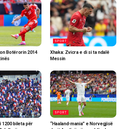
SPORT
ton Botërorin 2014
Xhaka: Zvicra e di si ta ndalë
tinës
Messin
SPORT
 1200 bileta për
“Haaland-mania” e Norvegjisë