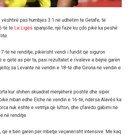
ë vështirë pas humbjes 3:1 në udhëtim te Getafe, të
6-të të
La Ligës
spanjolle, një fazë ku çdo pikë ka peshë
itë.
-të në renditje, pikërisht vendi i fundit që siguron
ë e qetë as për ta, pasi rezultatet e rivalëve e bëjnë garën
jëlloj sa Levante në vendin e 18-të dhe Girona në vendin e
orta kur shihen skuadrat menjëherë poshtë dhe sipër
9 pikë mban edhe Elche në vendin e 16-të, ndërsa Alavés ka
lorca nuk është e vetmja që lufton, dhe çfarëdo gabimi në
e në renditje.
ë, që e bën garën për mbetje veçanërisht intensive. Me kaq