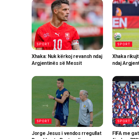
SPORT
SPORT
Xhaka: Nuk kërkoj revansh ndaj
Xhaka rikuj
Argjentinës së Messit
ndaj Argjen
SPORT
SPORT
Jorge Jesus i vendos rregullat
FIFA me gati