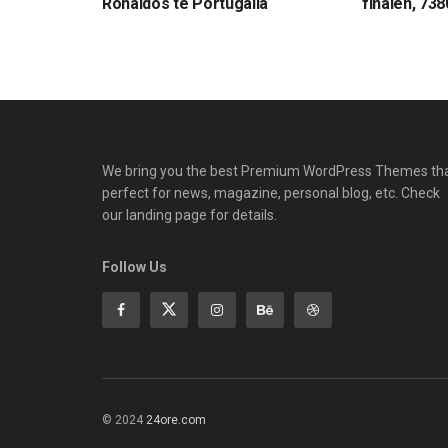
Ronaldos te Portugalia
finalen, 738
We bring you the best Premium WordPress Themes th
perfect for news, magazine, personal blog, etc. Check
our landing page for details.
Follow Us
© 2024
24ore.com