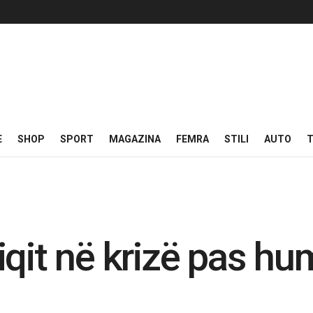
E
SHOP
SPORT
MAGAZINA
FEMRA
STILI
AUTO
T
iqit në krizë pas h