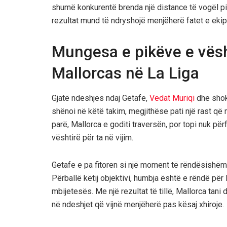
shumë konkurentë brenda një distance të vogël 
rezultat mund të ndryshojë menjëherë fatet e ekip
Mungesa e pikëve e vësh
Mallorcas në La Liga
Gjatë ndeshjes ndaj Getafe,
Vedat Muriqi
dhe shokë
shënoi në këtë takim, megjithëse pati një rast që
parë, Mallorca e goditi traversën, por topi nuk për
vështirë për ta në vijim.
Getafe e pa fitoren si një moment të rëndësishëm 
Përballë këtij objektivi, humbja është e rëndë pë
mbijetesës. Me një rezultat të tillë, Mallorca tan
në ndeshjet që vijnë menjëherë pas kësaj xhiroje.