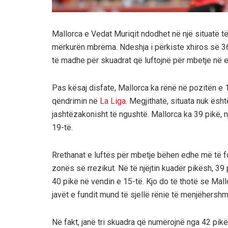
Mallorca e Vedat Muriqit ndodhet në një situatë t
mërkurën mbrëma. Ndeshja i përkiste xhiros së 3
të madhe për skuadrat që luftojnë për mbetje në el
Pas kësaj disfate, Mallorca ka rënë në pozitën e 17
qëndrimin në
La Liga
. Megjithatë, situata nuk ësht
jashtëzakonisht të ngushtë. Mallorca ka 39 pikë, n
19-të.
Rrethanat e luftës për mbetje bëhen edhe më të f
zonës së rrezikut. Në të njëjtin kuadër pikësh, 3
40 pikë në vendin e 15-të. Kjo do të thotë se Mal
javët e fundit mund të sjellë rënie të menjëhershm
Në fakt, janë tri skuadra që numërojnë nga 42 pik