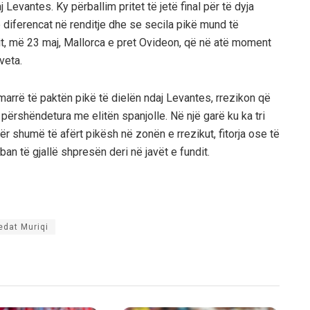
Levantes. Ky përballim pritet të jetë final për të dyja
diferencat në renditje dhe se secila pikë mund të
dit, më 23 maj, Mallorca e pret Ovideon, që në atë moment
veta.
marrë të paktën pikë të dielën ndaj Levantes, rrezikon që
përshëndetura me elitën spanjolle. Në një garë ku ka tri
 shumë të afërt pikësh në zonën e rrezikut, fitorja ose të
ban të gjallë shpresën deri në javët e fundit.
edat Muriqi