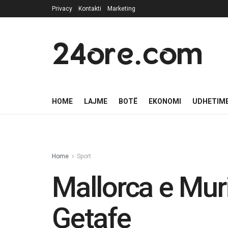
Privacy
Kontakti
Marketing
24ore.com
HOME
LAJME
BOTË
EKONOMI
UDHETIM
Home
Sport
Mallorca e Mur
Getafe