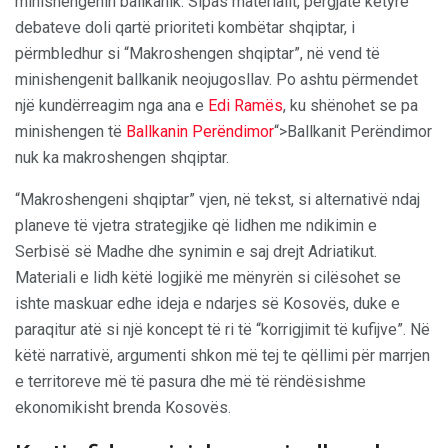
minishengenin ballkanik. Sipas materialit, përgjatë këtyre
debateve doli qartë prioriteti kombëtar shqiptar, i
përmbledhur si “Makroshengen shqiptar”, në vend të
minishengenit ballkanik neojugosllav. Po ashtu përmendet
një kundërreagim nga ana e
Edi Ramës
, ku shënohet se pa
minishengen të
Ballkanin Perëndimor
“>Ballkanit Perëndimor
nuk ka makroshengen shqiptar.
“Makroshengeni shqiptar” vjen, në tekst, si alternativë ndaj
planeve të vjetra strategjike që lidhen me ndikimin e
Serbisë së Madhe dhe synimin e saj drejt Adriatikut.
Materiali e lidh këtë logjikë me mënyrën si cilësohet se
ishte maskuar edhe ideja e ndarjes së Kosovës, duke e
paraqitur atë si një koncept të ri të “korrigjimit të kufijve”. Në
këtë narrativë, argumenti shkon më tej te qëllimi për marrjen
e territoreve më të pasura dhe më të rëndësishme
ekonomikisht brenda Kosovës.