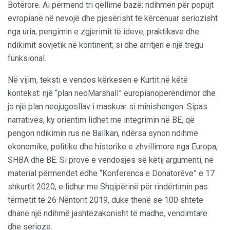
Botërore. Ai përmend tri qëllime bazë: ndihmën për popujt
evropianë në nevojë dhe pjesërisht të kërcënuar seriozisht
nga uria; pengimin e zgjerimit të ideve, praktikave dhe
ndikimit sovjetik në kontinent; si dhe arritjen e një tregu
funksional.
Në vijim, teksti e vendos kërkesën e Kurtit në këtë
kontekst: një “plan neoMarshall” europianoperëndimor dhe
jo një plan neojugosllav i maskuar si minishengen. Sipas
narrativës, ky orientim lidhet me integrimin në BE, që
pengon ndikimin rus në Ballkan, ndërsa synon ndihmë
ekonomike, politike dhe historike e zhvillimore nga Europa,
SHBA dhe BE. Si provë e vendosjes së këtij argumenti, në
material përmendet edhe “Konferenca e Donatorëve” e 17
shkurtit 2020, e lidhur me Shqipërinë për rindërtimin pas
tërmetit të 26 Nëntorit 2019, duke thënë se 100 shtete
dhanë një ndihmë jashtëzakonisht të madhe, vendimtare
dhe serioze.