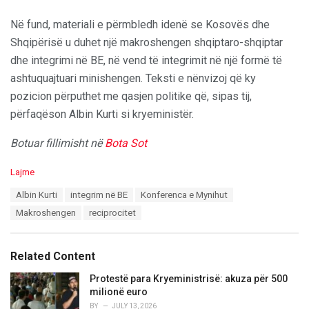
Në fund, materiali e përmbledh idenë se Kosovës dhe
Shqipërisë u duhet një makroshengen shqiptaro-shqiptar
dhe integrimi në BE, në vend të integrimit në një formë të
ashtuquajtuari minishengen. Teksti e nënvizoj që ky
pozicion përputhet me qasjen politike që, sipas tij,
përfaqëson Albin Kurti si kryeministër.
Botuar fillimisht në
Bota Sot
C
Lajme
a
T
Albin Kurti
integrim në BE
Konferenca e Mynihut
t
a
e
Makroshengen
reciprocitet
g
g
s
o
:
r
Related Content
i
e
Protestë para Kryeministrisë: akuza për 500
s
milionë euro
:
BY
JULY 13, 2026