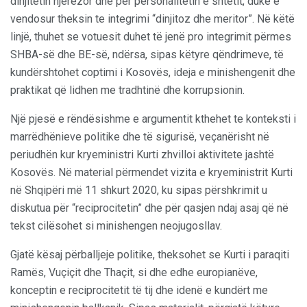
dinjitetin njerëzor dhe për personalitetin e shtetit, duke e
vendosur theksin te integrimi “dinjitoz dhe meritor”. Në këtë
linjë, thuhet se votuesit duhet të jenë pro integrimit përmes
SHBA-së dhe BE-së, ndërsa, sipas këtyre qëndrimeve, të
kundërshtohet coptimi i Kosovës, ideja e minishengenit dhe
praktikat që lidhen me tradhtinë dhe korrupsionin.
Një pjesë e rëndësishme e argumentit kthehet te konteksti i
marrëdhënieve politike dhe të sigurisë, veçanërisht në
periudhën kur kryeministri Kurti zhvilloi aktivitete jashtë
Kosovës. Në material përmendet vizita e kryeministrit Kurti
në Shqipëri më 11 shkurt 2020, ku sipas përshkrimit u
diskutua për “reciprocitetin” dhe për qasjen ndaj asaj që në
tekst cilësohet si minishengen neojugosllav.
Gjatë kësaj përballjeje politike, theksohet se Kurti i paraqiti
Ramës, Vuçiçit dhe Thaçit, si dhe edhe europianëve,
konceptin e reciprocitetit të tij dhe idenë e kundërt me