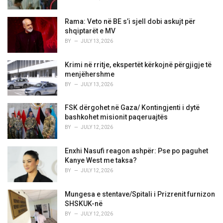
Rama: Veto në BE s’i sjell dobi askujt për
shqiptarët e MV
BY
JULY 13, 2026
Krimi në rritje, ekspertët kërkojnë përgjigje të
menjëhershme
BY
JULY 13, 2026
FSK dërgohet në Gaza/ Kontingjenti i dytë
bashkohet misionit paqeruajtës
BY
JULY 12, 2026
Enxhi Nasufi reagon ashpër: Pse po paguhet
Kanye West me taksa?
BY
JULY 12, 2026
Mungesa e stentave/Spitali i Prizrenit furnizon
SHSKUK-në
BY
JULY 12, 2026