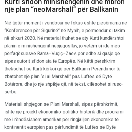
Kurti sfidon minishengenin dhe mbron
një plan “neoMarshall” për Ballkanin
Një tjetër moment i vendosur në fokus është pjesëmarrja në
“Konferencën për Sigurinë” në Mynih, e përmendur si takim
në shkurt 2020. Në material thuhet se aty Kurti kundërshtoi
planin e minishengenit neojugosllav, jo vetëm si ide mes
përfaqësuesve Rama–Vuçiç–Zaev, por edhe si qasje që
sipas autorit sfidon ata të Europës. Në këtë përshkrim
theksohet se Kurti kërkoi që për Ballkanin Perëndimor të
zbatohet një plan “si ai Marshall” pas Luftës së Dytë
Botërore, dhe jo një shpikje që, në tekst, cilësohet si ruso-
serbe.
Materiali shpjegon se Plani Marshall, sipas përshkrimit,
ishte një projekt ekonomiko-politiko-historik dhe programi
më i rëndësishëm amerikan për ringjalljen ekonomike të
kontinentit europian pas përfundimit të Luftës së Dytë