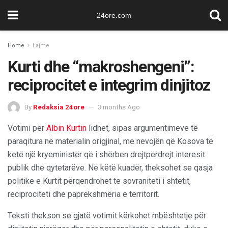
24ore.com
Home
Lajme
Kurti dhe “makroshengeni”:
reciprocitet e integrim dinjitoz
By
Redaksia 24ore
3 months Ago
Votimi për
Albin Kurtin
lidhet, sipas argumentimeve të
paraqitura në materialin origjinal, me nevojën që Kosova të
ketë një kryeministër që i shërben drejtpërdrejt interesit
publik dhe qytetarëve. Në këtë kuadër, theksohet se qasja
politike e Kurtit përqendrohet te sovraniteti i shtetit,
reciprociteti dhe paprekshmëria e territorit.
Teksti thekson se gjatë votimit kërkohet mbështetje për