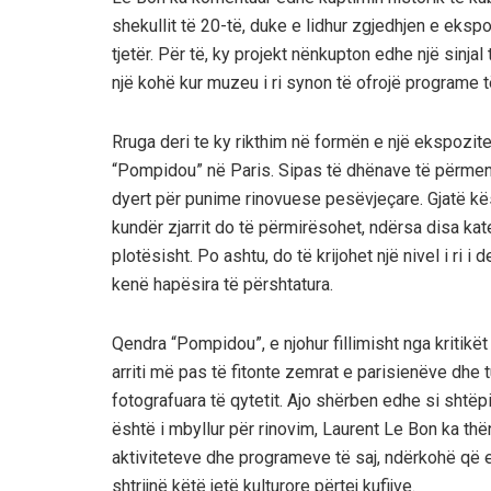
shekullit të 20-të, duke e lidhur zgjedhjen e ek
tjetër. Për të, ky projekt nënkupton edhe një sinjal 
një kohë kur muzeu i ri synon të ofrojë programe 
Rruga deri te ky rikthim në formën e një ekspozite
“Pompidou” në Paris. Sipas të dhënave të përmendu
dyert për punime rinovuese pesëvjeçare. Gjatë kësa
kundër zjarrit do të përmirësohet, ndërsa disa k
plotësisht. Po ashtu, do të krijohet një nivel i ri i
kenë hapësira të përshtatura.
Qendra “Pompidou”, e njohur fillimisht nga kritikë
arriti më pas të fitonte zemrat e parisienëve dhe
fotografuara të qytetit. Ajo shërben edhe si shtëp
është i mbyllur për rinovim, Laurent Le Bon ka t
aktiviteteve dhe programeve të saj, ndërkohë që 
shtrijnë këtë jetë kulturore përtej kufijve.