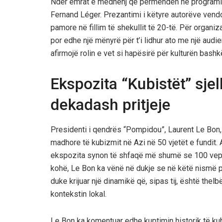
Ndër emrat e mëdhenj që përmenden në programi
Fernand Léger. Prezantimi i këtyre autorëve vend
pamore në fillim të shekullit të 20-të. Për organiza
por edhe një mënyrë për t’i lidhur ato me një audi
afirmojë rolin e vet si hapësirë për kulturën bash
Ekspozita “Kubistët” sje
dekadash pritjeje
Presidenti i qendrës “Pompidou”, Laurent Le Bon, 
madhore të kubizmit në Azi në 50 vjetët e fundit.
ekspozita synon të shfaqë më shumë se 100 vepra
kohë, Le Bon ka vënë në dukje se në këtë nismë p
duke krijuar një dinamikë që, sipas tij, është thel
kontekstin lokal.
Le Bon ka komentuar edhe kuptimin historik të kubi