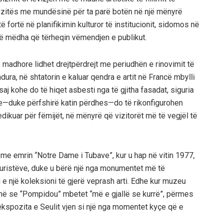
spozitës me mundësinë për ta parë botën në një mënyrë
të fortë në planifikimin kulturor të institucionit, sidomos në
të mëdha që tërheqin vëmendjen e publikut.
 madhore lidhet drejtpërdrejt me periudhën e rinovimit të
ra, në shtatorin e kaluar qendra e artit në Francë mbylli
j kohe do të hiqet asbesti nga të gjitha fasadat, siguria
ate—duke përfshirë katin përdhes—do të rikonfigurohen
 dedikuar për fëmijët, në mënyrë që vizitorët më të vegjël të
t me emrin “Notre Dame i Tubave”, kur u hap në vitin 1977,
 turistëve, duke u bërë një nga monumentet më të
i e një koleksioni të gjerë veprash arti. Edhe kur muzeu
hënë se “Pompidou” mbetet “më e gjallë se kurrë”, përmes
ekspozita e Seulit vjen si një nga momentet kyçe që e