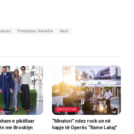
icasso
Pompidou Hanwha
Seul
MAGAZINA
ham e pikëlluar
“Minatori” ndez rock-un në
ën me Brooklyn
hapje të Operës “Rame Lahaj”