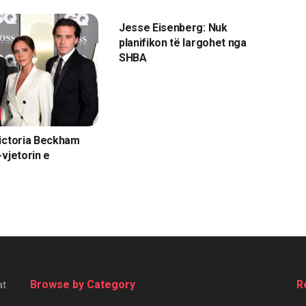
MAGAZINA
Jesse Eisenberg: Nuk
planifikon të largohet nga
SHBA
ictoria Beckham
-vjetorin e
Browse by Category
R
at