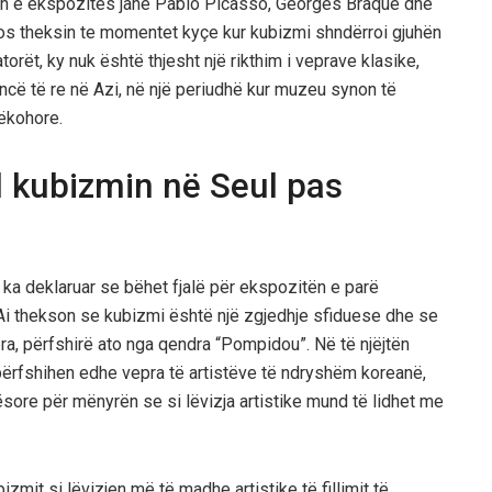
n e ekspozitës janë Pablo Picasso, Georges Braque dhe
os theksin te momentet kyçe kur kubizmi shndërroi gjuhën
torët, ky nuk është thjesht një rikthim i veprave klasike,
encë të re në Azi, në një periudhë kur muzeu synon të
këkohore.
ll kubizmin në Seul pas
ka deklaruar se bëhet fjalë për ekspozitën e parë
 Ai thekson se kubizmi është një zgjedhje sfiduese dhe se
, përfshirë ato nga qendra “Pompidou”. Në të njëjtën
ërfshihen edhe vepra të artistëve të ndryshëm koreanë,
bësore për mënyrën se si lëvizja artistike mund të lidhet me
zmit si lëvizjen më të madhe artistike të fillimit të