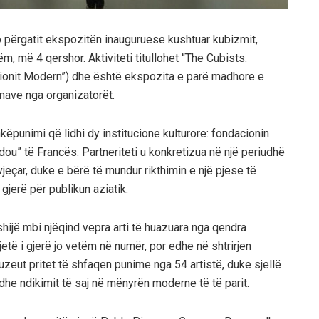
përgatit ekspozitën inauguruese kushtuar kubizmit,
, më 4 qershor. Aktiviteti titullohet “The Cubists:
izionit Modern”) dhe është ekspozita e parë madhore e
ënave nga organizatorët.
këpunimi që lidhi dy institucione kulturore: fondacionin
u” të Francës. Partneriteti u konkretizua në një periudhë
jeçar, duke e bërë të mundur rikthimin e një pjese të
ë gjerë për publikun aziatik.
hijë mbi njëqind vepra arti të huazuara nga qendra
jetë i gjerë jo vetëm në numër, por edhe në shtrirjen
uzeut pritet të shfaqen punime nga 54 artistë, duke sjellë
he ndikimit të saj në mënyrën moderne të të parit.