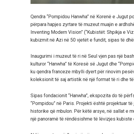
Qendra “Pompidou Hanwha” në Korenë e Jugut po 
përpara hapjes zyrtare të muzeut muajin e ardhshëm
Inventing Modern Vision” (“Kubistët: Shpikja e V
kubizmit në Azi në 50 vjetët e fundit, sipas të dh
Inaugurimi i muzeut të ri në Seul vjen pas një bash
kulturor “Hanwha” të Koresë së Jugut dhe “Pompido
ku qendra franceze mbylli dyert për rinovim pesëv
koleksionit të saj artistik në një format të ri dhe t
Sipas fondacionit “Hanwha”, ekspozita do të përfs
“Pompidou” në Paris. Projekti është projektuar të 
historike që mbulon. Për këtë arsye, në sallat e m
një panoramë të rëndësishme të lëvizjes kubiste d