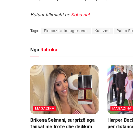
Botuar fillimisht në
Koha.net
Tags:
Ekspozita inauguruese
Kubizmi
Pablo P
Nga
Rubrika
MAGAZINA
MAGAZINA
Brikena Selmani, surprizë nga
Harper Beck
fansat me trofe dhe dedikim
për distanc