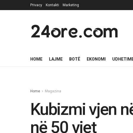
Privacy
Kontakti
Marketing
24ore.com
HOME
LAJME
BOTË
EKONOMI
UDHETIM
Home
Magazina
Kubizmi vjen n
në 50 vjet