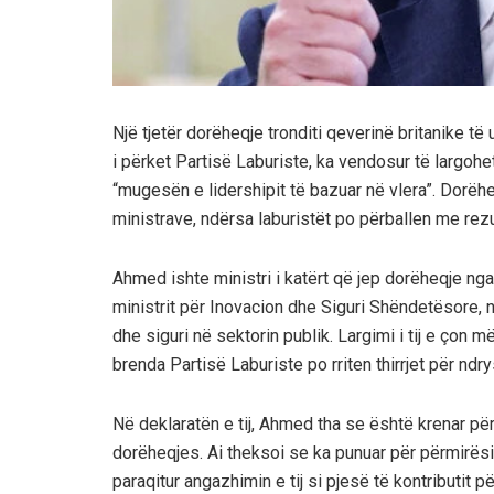
Një tjetër dorëheqje tronditi qeverinë britanike t
i përket Partisë Laburiste, ka vendosur të largohe
“mugesën e lidershipit të bazuar në vlera”. Dorëheq
ministrave, ndërsa laburistët po përballen me rezu
Ahmed ishte ministri i katërt që jep dorëheqje nga
ministrit për Inovacion dhe Siguri Shëndetësore, n
dhe siguri në sektorin publik. Largimi i tij e çon 
brenda Partisë Laburiste po rriten thirrjet për ndr
Në deklaratën e tij, Ahmed tha se është krenar për
dorëheqjes. Ai theksoi se ka punuar për përmirë
paraqitur angazhimin e tij si pjesë të kontributit