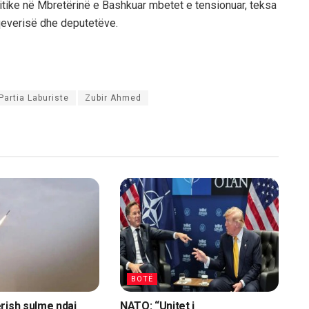
olitike në Mbretërinë e Bashkuar mbetet e tensionuar, teksa
 qeverisë dhe deputetëve.
Partia Laburiste
Zubir Ahmed
BOTË
rish sulme ndaj
NATO: “Unitet i