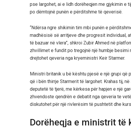
pse largohet, ai e lidh dorëheqjen me gjykimin e tij
po dëmtojnë punën e përditshme të qeverisë.
“Ndërsa ngre shikimin tim mbi punën e përditshme 
madhësisë së arritjeve dhe progresit individual, 
të bazuar në vlera”, shkroi Zubir Ahmed në platfor
zhvillimet e fundit po tregojnë një humbje besimi
drejtohet qeveria nga kryeministri Keir Starmer.
Ministri britanik u bë kështu pjesë e një grupi që p
që i bën thirrje Starmerit të largohet. Krahas tij,
deputetë të tjerë, me kërkesa për hapjen e një gar
zhvendoste qendrën e debatit nga qeveria te vetë d
diskutohet për një rivlerësim të pushtetit dhe kursi
Dorëheqja e ministrit të 