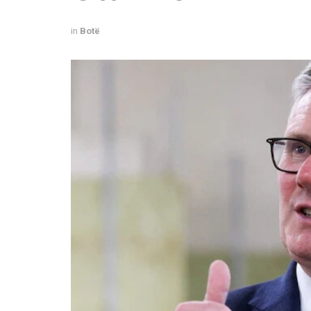
in
Botë