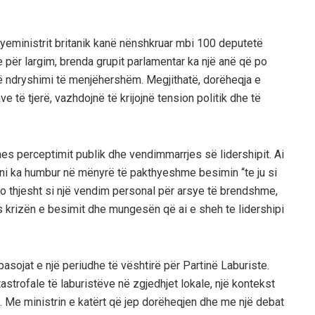
yeministrit britanik kanë nënshkruar mbi 100 deputetë
tje për largim, brenda grupit parlamentar ka një anë që po
ë ndryshimi të menjëhershëm. Megjithatë, dorëheqja e
 të tjerë, vazhdojnë të krijojnë tension politik dhe të
mes perceptimit publik dhe vendimmarrjes së lidershipit. Ai
ni ka humbur në mënyrë të pakthyeshme besimin “te ju si
o thjesht si një vendim personal për arsye të brendshme,
okus krizën e besimit dhe mungesën që ai e sheh te lidershipi
pasojat e një periudhe të vështirë për Partinë Laburiste.
strofale të laburistëve në zgjedhjet lokale, një kontekst
. Me ministrin e katërt që jep dorëheqjen dhe me një debat