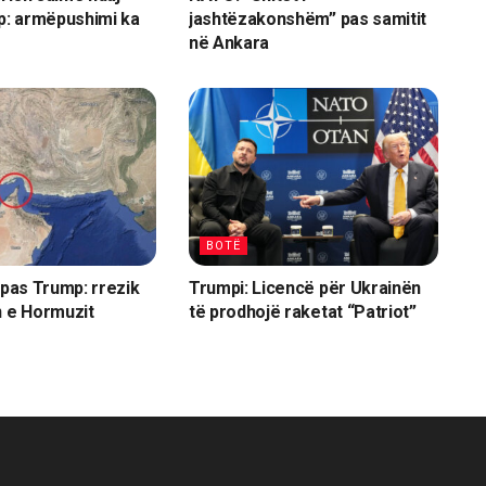
mp: armëpushimi ka
jashtëzakonshëm” pas samitit
në Ankara
BOTË
 pas Trump: rrezik
Trumpi: Licencë për Ukrainën
n e Hormuzit
të prodhojë raketat “Patriot”