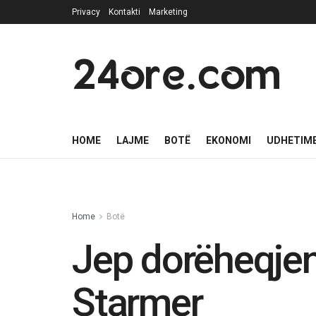
Privacy
Kontakti
Marketing
24ore.com
HOME
LAJME
BOTË
EKONOMI
UDHETIM
Home
Botë
Jep dorëheqjen 
Starmer