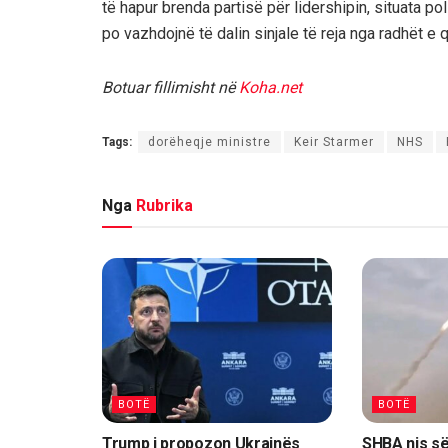
të hapur brenda partisë për lidershipin, situata p
po vazhdojnë të dalin sinjale të reja nga radhët e
Botuar fillimisht në
Koha.net
Tags:
dorëheqje ministre
Keir Starmer
NHS
Nga
Rubrika
BOTË
BOTË
Trump i propozon Ukrainës
SHBA nis së