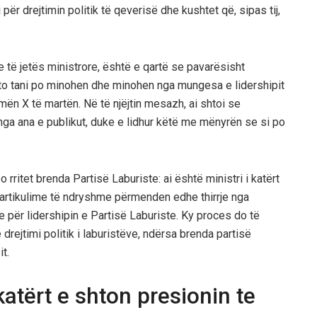
 për drejtimin politik të qeverisë dhe kushtet që, sipas tij,
të jetës ministrore, është e qartë se pavarësisht
ato tani po minohen dhe minohen nga mungesa e lidershipit
mën X të martën. Në të njëjtin mesazh, ai shtoi se
 nga ana e publikut, duke e lidhur këtë me mënyrën se si po
o rritet brenda Partisë Laburiste: ai është ministri i katërt
 në artikulime të ndryshme përmenden edhe thirrje nga
e për lidershipin e Partisë Laburiste. Ky proces do të
rejtimi politik i laburistëve, ndërsa brenda partisë
t.
katërt e shton presionin te