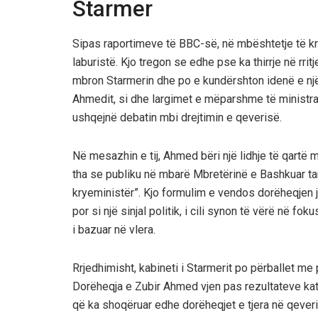
Starmer
Sipas raportimeve të BBC-së, në mbështetje të kr
laburistë. Kjo tregon se edhe pse ka thirrje në rri
mbron Starmerin dhe po e kundërshton idenë e nj
Ahmedit, si dhe largimet e mëparshme të ministrave
ushqejnë debatin mbi drejtimin e qeverisë.
Në mesazhin e tij, Ahmed bëri një lidhje të qartë 
tha se publiku në mbarë Mbretërinë e Bashkuar ta
kryeministër”. Kjo formulim e vendos dorëheqjen j
por si një sinjal politik, i cili synon të vërë në f
i bazuar në vlera.
Rrjedhimisht, kabineti i Starmerit po përballet me 
Dorëheqja e Zubir Ahmed vjen pas rezultateve kata
që ka shoqëruar edhe dorëheqjet e tjera në qeveri