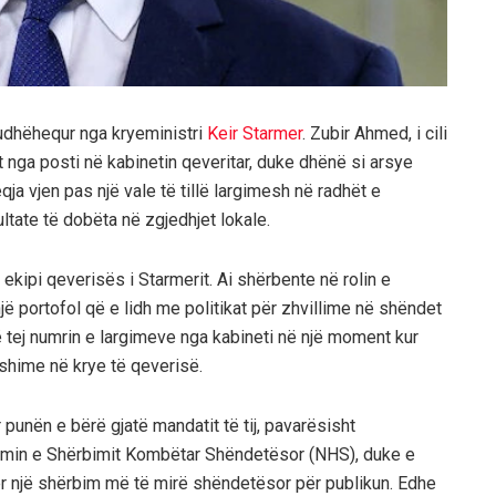
ë udhëhequr nga kryeministri
Keir Starmer
. Zubir Ahmed, i cili
t nga posti në kabinetin qeveritar, duke dhënë si arsye
ja vjen pas një vale të tillë largimesh në radhët e
ltate të dobëta në zgjedhjet lokale.
 ekipi qeverisës i Starmerit. Ai shërbente në rolin e
jë portofol që e lidh me politikat për zhvillime në shëndet
më tej numrin e largimeve nga kabineti në një moment kur
yshime në krye të qeverisë.
 punën e bërë gjatë mandatit të tij, pavarësisht
simin e Shërbimit Kombëtar Shëndetësor (NHS), duke e
 për një shërbim më të mirë shëndetësor për publikun. Edhe