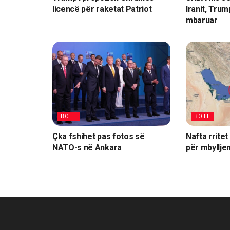
licencë për raketat Patriot
Iranit, Tru
mbaruar
BOTË
BOTË
Çka fshihet pas fotos së
Nafta rritet
NATO-s në Ankara
për mbyllje