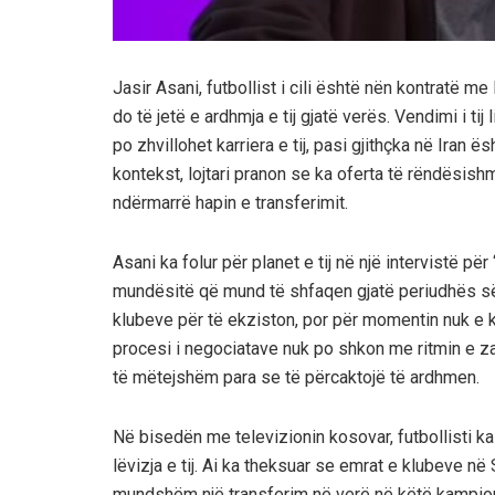
Jasir Asani, futbollist i cili është nën kontratë me
do të jetë e ardhmja e tij gjatë verës. Vendimi i ti
po zhvillohet karriera e tij, pasi gjithçka në Iran
kontekst, lojtari pranon se ka oferta të rëndësis
ndërmarrë hapin e transferimit.
Asani ka folur për planet e tij në një intervistë p
mundësitë që mund të shfaqen gjatë periudhës së 
klubeve për të ekziston, por për momentin nuk e k
procesi i negociatave nuk po shkon me ritmin e za
të mëtejshëm para se të përcaktojë të ardhmen.
Në bisedën me televizionin kosovar, futbollisti k
lëvizja e tij. Ai ka theksuar se emrat e klubeve në
mundshëm një transferim në verë në këtë kampionat