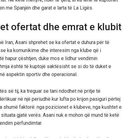
n me Spanjën dhe garat e larta të La Ligës.
et ofertat dhe emrat e klubit
 Iran, Asani shprehet se ka ofertat e duhura për të
ar se ka komunikime dhe interesim nga klube që i
 të hapur çështjen, duke mos e lidhur vendimin
shmja është të kuptojë saktësisht se si do të duket e
 në aspektin sportiv dhe operacional.
ës së tij, ka treguar se tani ndodhet në pritje të
rlikuar në një periudhë kur lufta po krijon pasiguri përtej
nga shumë faktorë: nga pozicionet e klubeve, nga kushtet e
 situata gjatë verës. Asani nuk e mohon që mund të ketë
vendim përfundimtar.