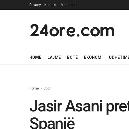
Privacy
Kontakti
Marketing
24ore.com
HOME
LAJME
BOTË
EKONOMI
UDHETIM
Home
Sport
Jasir Asani pre
Spanjë