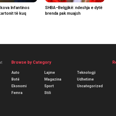
rkova Infantinos
SHBA–Belgjikë: ndeshja e dytë
kartonit të kuq
brenda pak muajsh
Browse by Category
R
at
Auto
Lajme
Teknologji
Botë
Magazina
Udhetime
Ekonomi
Sport
Uncategorized
Femra
Stili