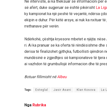
Në intervistë, ai ka theksuar se informacioni për
së afërt, duke sugjeruar se është pikërisht
La Lig
ky kampionat ka një peshë të veçantë, ndërsa çdo
ekipin e duhur. Për këtë arsye, ai nuk ka nxituar t
rrethanave për verën.
Ndërkohë, çështja kryesore mbetet e njëjta: nëse A
ri. Ai ka pranuar se ka oferta të rëndësishme dh
derisa të finalizohet gjithçka, futbollisti qëndron
mundësinë e zgjedhjes së kampionateve të tjera dh
ai vazhdon të grumbullojë informacion dhe të presë
Botuar fillimisht në
Albeu
Tags:
Esteglal
Jasir Asani
Klan Kosova
La 
Nga
Rubrika