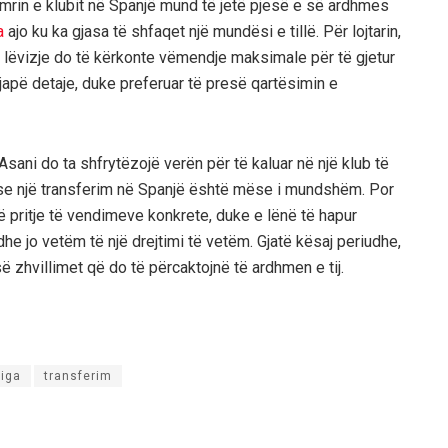
 emrin e klubit në Spanjë mund të jetë pjesë e së ardhmes
a
ajo ku ka gjasa të shfaqet një mundësi e tillë. Për lojtarin,
 lëvizje do të kërkonte vëmendje maksimale për të gjetur
ë japë detaje, duke preferuar të presë qartësimin e
sani do ta shfrytëzojë verën për të kaluar në një klub të
e se një transferim në Spanjë është mëse i mundshëm. Por
 në pritje të vendimeve konkrete, duke e lënë të hapur
e jo vetëm të një drejtimi të vetëm. Gjatë kësaj periudhe,
 zhvillimet që do të përcaktojnë të ardhmen e tij.
Liga
transferim