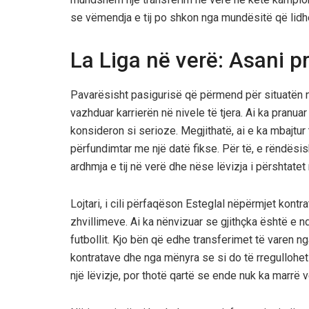
se vëmendja e tij po shkon nga mundësitë që lidhe
La Liga në verë: Asani pr
Pavarësisht pasigurisë që përmend për situatën në
vazhduar karrierën në nivele të tjera. Ai ka pranu
konsideron si serioze. Megjithatë, ai e ka mbajtur
përfundimtar me një datë fikse. Për të, e rëndësi
ardhmja e tij në verë dhe nëse lëvizja i përshtatet
Lojtari, i cili përfaqëson Esteglal nëpërmjet kontrat
zhvillimeve. Ai ka nënvizuar se gjithçka është e ndë
futbollit. Kjo bën që edhe transferimet të varen 
kontratave dhe nga mënyra se si do të rregullohet
një lëvizje, por thotë qartë se ende nuk ka marrë 