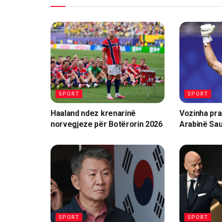
SPORT
SPORT
Haaland ndez krenarinë
Vozinha pra
norvegjeze për Botërorin 2026
Arabinë Sau
SPORT
SPORT