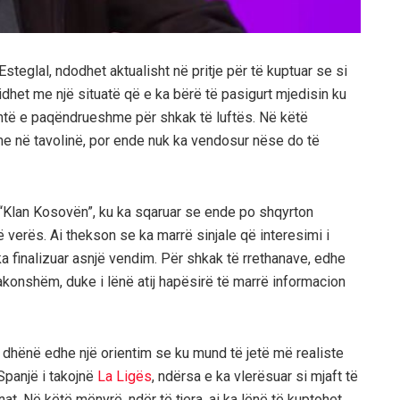
 Esteglal, ndodhet aktualisht në pritje për të kuptuar se si
j lidhet me një situatë që e ka bërë të pasigurt mjedisin ku
 është e paqëndrueshme për shkak të luftës. Në këtë
hme në tavolinë, por ende nuk ka vendosur nëse do të
ër “Klan Kosovën”, ku ka sqaruar se ende po shqyrton
verës. Ai thekson se ka marrë sinjale që interesimi i
a finalizuar asnjë vendim. Për shkak të rrethanave, edhe
konshëm, duke i lënë atij hapësirë të marrë informacion
a dhënë edhe një orientim se ku mund të jetë më realiste
 Spanjë i takojnë
La Ligës
, ndërsa e ka vlerësuar si mjaft të
. Në këtë mënyrë, ndër të tjera, ai ka lënë të kuptohet