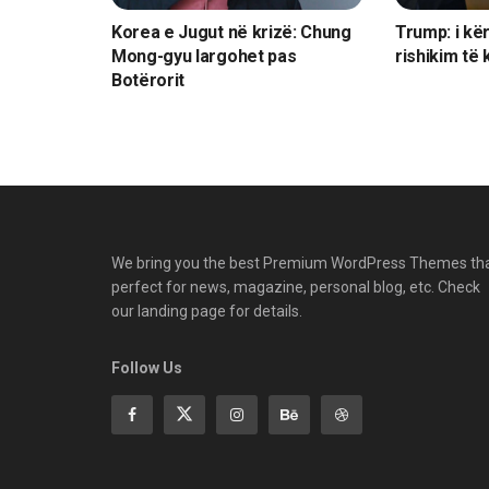
Korea e Jugut në krizë: Chung
Trump: i kë
Mong-gyu largohet pas
rishikim të 
Botërorit
We bring you the best Premium WordPress Themes th
perfect for news, magazine, personal blog, etc. Check
our landing page for details.
Follow Us