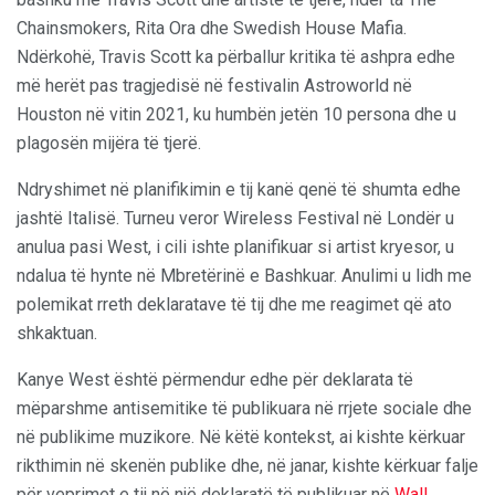
Chainsmokers, Rita Ora dhe Swedish House Mafia.
Ndërkohë, Travis Scott ka përballur kritika të ashpra edhe
më herët pas tragjedisë në festivalin Astroworld në
Houston në vitin 2021, ku humbën jetën 10 persona dhe u
plagosën mijëra të tjerë.
Ndryshimet në planifikimin e tij kanë qenë të shumta edhe
jashtë Italisë. Turneu veror Wireless Festival në Londër u
anulua pasi West, i cili ishte planifikuar si artist kryesor, u
ndalua të hynte në Mbretërinë e Bashkuar. Anulimi u lidh me
polemikat rreth deklaratave të tij dhe me reagimet që ato
shkaktuan.
Kanye West është përmendur edhe për deklarata të
mëparshme antisemitike të publikuara në rrjete sociale dhe
në publikime muzikore. Në këtë kontekst, ai kishte kërkuar
rikthimin në skenën publike dhe, në janar, kishte kërkuar falje
për veprimet e tij në një deklaratë të publikuar në
Wall