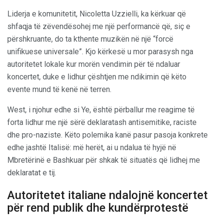
Liderja e komunitetit, Nicoletta Uzzielli, ka kërkuar që
shfaqja të zëvendësohej me një performancë që, siç e
përshkruante, do ta kthente muzikën në një “forcë
unifikuese universale”. Kjo kërkesë u mor parasysh nga
autoritetet lokale kur morën vendimin për të ndaluar
koncertet, duke e lidhur çështjen me ndikimin që këto
evente mund të kenë në terren.
West, i njohur edhe si Ye, është përballur me reagime të
forta lidhur me një sërë deklaratash antisemitike, raciste
dhe pro-naziste. Këto polemika kanë pasur pasoja konkrete
edhe jashtë Italisë: më herët, ai u ndalua të hyjë në
Mbretërinë e Bashkuar për shkak të situatës që lidhej me
deklaratat e tij.
Autoritetet italiane ndalojnë koncertet
për rend publik dhe kundërprotestë