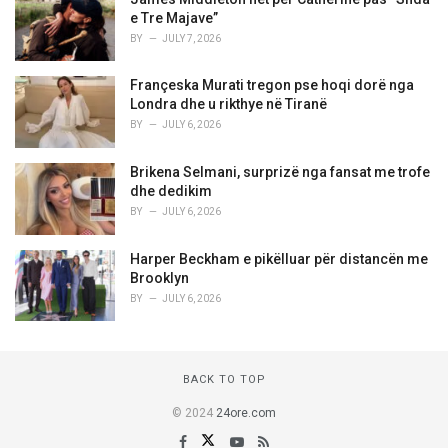
e Tre Majave”
BY
JULY 7, 2026
Françeska Murati tregon pse hoqi dorë nga
Londra dhe u rikthye në Tiranë
BY
JULY 6, 2026
Brikena Selmani, surprizë nga fansat me trofe
dhe dedikim
BY
JULY 6, 2026
Harper Beckham e pikëlluar për distancën me
Brooklyn
BY
JULY 6, 2026
BACK TO TOP
© 2024
24ore.com