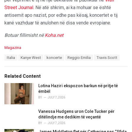
Street Journal
. Në atë shkrim, ai ka mohuar se është
antisemit apo nazist, por edhe pas kësaj, koncertet e tij
kanë vazhduar të anulohen në disa vende evropiane.
Botuar fillimisht në
Koha.net
C
Magazina
a
T
Italia
Kanye West
koncerte
Reggio Emilia
Travis Scott
t
a
e
g
g
s
o
Related Content
:
r
i
Lotina Haziri ekspozon barkun në pritje të
e
ëmbël
s
BY
JULY 7, 2026
:
Vanessa Hudgens uron Cole Tucker për
ditëlindje me dedikim të veçantë
BY
JULY 7, 2026
James Middleton flet për Catherine pas “Sfida