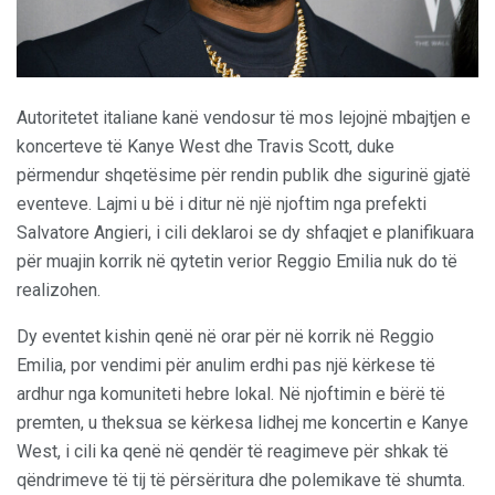
Autoritetet italiane kanë vendosur të mos lejojnë mbajtjen e
koncerteve të Kanye West dhe Travis Scott, duke
përmendur shqetësime për rendin publik dhe sigurinë gjatë
eventeve. Lajmi u bë i ditur në një njoftim nga prefekti
Salvatore Angieri, i cili deklaroi se dy shfaqjet e planifikuara
për muajin korrik në qytetin verior Reggio Emilia nuk do të
realizohen.
Dy eventet kishin qenë në orar për në korrik në Reggio
Emilia, por vendimi për anulim erdhi pas një kërkese të
ardhur nga komuniteti hebre lokal. Në njoftimin e bërë të
premten, u theksua se kërkesa lidhej me koncertin e Kanye
West, i cili ka qenë në qendër të reagimeve për shkak të
qëndrimeve të tij të përsëritura dhe polemikave të shumta.