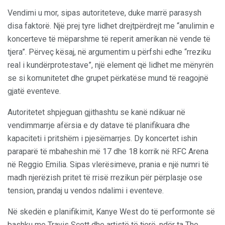
Vendimi u mor, sipas autoriteteve, duke marrë parasysh
disa faktorë. Një prej tyre lidhet drejtpërdrejt me “anulimin e
koncerteve të mëparshme të reperit amerikan në vende të
tjera”. Përveç kësaj, në argumentim u përfshi edhe “rreziku
real i kundërprotestave”, një element që lidhet me mënyrën
se si komunitetet dhe grupet përkatëse mund të reagojnë
gjatë eventeve.
Autoritetet shpjeguan gjithashtu se kanë ndikuar në
vendimmarrje afërsia e dy datave të planifikuara dhe
kapaciteti i pritshëm i pjesëmarrjes. Dy koncertet ishin
paraparë të mbaheshin më 17 dhe 18 korrik në RFC Arena
në Reggio Emilia. Sipas vlerësimeve, prania e një numri të
madh njerëzish pritet të rrisë rrezikun për përplasje ose
tension, prandaj u vendos ndalimi i eventeve.
Në skedën e planifikimit, Kanye West do të performonte së
bashku me Travis Scott dhe artistë të tjerë, ndër ta The