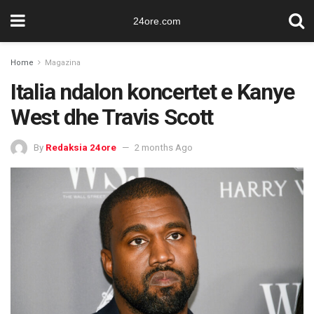
24ore.com
Home
Magazina
Italia ndalon koncertet e Kanye
West dhe Travis Scott
By
Redaksia 24ore
2 months Ago