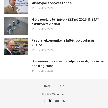
kushtojnë Kosovës fonde
BY
JULY 3, 2026
Një e pesta e të rinjve NEET në 2025, INSTAT
publikon të dhënat
BY
JULY 3, 2026
Pasojat ekonomike të luftës po godasin
Rusinë
BY
JULY 3, 2026
Gjermania nis reforma: ulje taksash, pensione
dhe treg pune
BY
JULY 3, 2026
BACK TO TOP
© 2024
24ore.com