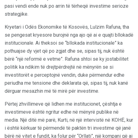
pasi vendi ende nuk po arrin të tërheqë investime serioze
strategjike.
Kryetari i Odës Ekonomike të Kosovës, Lulzim Rafuna, tha
se pengesat kryesore burojnë nga ajo që ai e quajti bllokadë
institucionale. Ai theksoi se “bllokada institucionale” ka
pothuajse dy vjet që po zgjat dhe se, sipas tij, nuk është
bërë “një reformë e vetme”. Rafuna shtoi se ky jostabilitet
politik ka ndikim të drejtpërdrejtë në mënyrën se si
investitorët e perceptojnë vendin, duke përmendur edhe
periudha me tensione dhe deklarata që, sipas tij, nuk kanë
dërguar mesazhin më të mirë për investime.
Përtej zhvillimeve që lidhen me institucionet, çështja e
investimeve është ngritur edhe në mënyrë publike në
media. Një ditë më parë, Kurti, në një intervistë në KOHË, kur
i është kërkuar të përmendë të paktën tri investime që janë
bërë në vitet e fundit, ka folur për “Orllati”, një kompani që ai