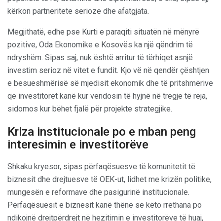
kërkon partneritete serioze dhe afatgjata.
Megjithatë, edhe pse Kurti e paraqiti situatën në mënyrë
pozitive, Oda Ekonomike e Kosovës ka një qëndrim të
ndryshëm. Sipas saj, nuk është arritur të tërhiqet asnjë
investim serioz në vitet e fundit. Kjo vë në qendër çështjen
e besueshmërisë së mjedisit ekonomik dhe të pritshmërive
që investitorët kanë kur vendosin të hyjnë në tregje të reja,
sidomos kur bëhet fjalë për projekte strategjike.
Kriza institucionale po e mban peng
interesimin e investitorëve
Shkaku kryesor, sipas përfaqësuesve të komunitetit të
biznesit dhe drejtuesve të OEK-ut, lidhet me krizën politike,
mungesën e reformave dhe pasigurinë institucionale.
Përfaqësuesit e biznesit kanë thënë se këto rrethana po
ndikojnë drejtpërdrejt në hezitimin e investitorëve të huaj,