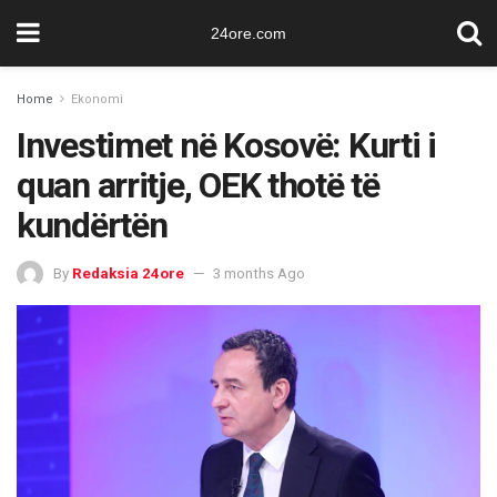
24ore.com
Home
Ekonomi
Investimet në Kosovë: Kurti i
quan arritje, OEK thotë të
kundërtën
By
Redaksia 24ore
3 months Ago