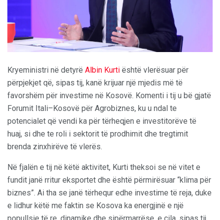
Kryeministri në detyrë
Albin Kurti
është vlerësuar për
përpjekjet që, sipas tij, kanë krijuar një mjedis më të
favorshëm për investime në Kosovë. Komenti i tij u bë gjatë
Forumit Itali–Kosovë për Agrobiznes, ku u ndal te
potencialet që vendi ka për tërheqjen e investitorëve të
huaj, si dhe te roli i sektorit të prodhimit dhe tregtimit
brenda zinxhirëve të vlerës.
Në fjalën e tij në këtë aktivitet, Kurti theksoi se në vitet e
fundit janë rritur eksportet dhe është përmirësuar “klima për
biznes”. Ai tha se janë tërhequr edhe investime të reja, duke
e lidhur këtë me faktin se Kosova ka energjinë e një
popullsie të re, dinamike dhe sipërmarrëse, e cila, sipas tij,