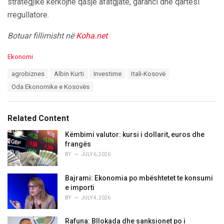
strategjike kërkojnë qasje afatgjatë, garanci dhe qartësi
rregullatore.
Botuar fillimisht në
Koha.net
C
Ekonomi
a
T
agrobiznes
Albin Kurti
Investime
Itali-Kosovë
t
a
e
Oda Ekonomike e Kosovës
g
g
s
o
:
r
Related Content
i
e
Këmbimi valutor: kursi i dollarit, euros dhe
s
frangës
:
BY
JULY 6, 2026
Bajrami: Ekonomia po mbështetet te konsumi
e importi
BY
JULY 4, 2026
Rafuna: Bllokada dhe sanksionet po i