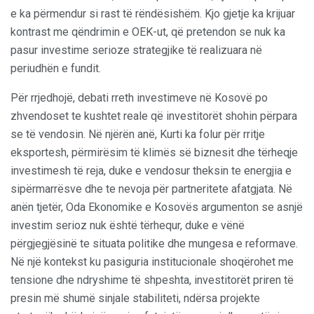
e ka përmendur si rast të rëndësishëm. Kjo gjetje ka krijuar
kontrast me qëndrimin e OEK-ut, që pretendon se nuk ka
pasur investime serioze strategjike të realizuara në
periudhën e fundit.
Për rrjedhojë, debati rreth investimeve në Kosovë po
zhvendoset te kushtet reale që investitorët shohin përpara
se të vendosin. Në njërën anë, Kurti ka folur për rritje
eksportesh, përmirësim të klimës së biznesit dhe tërheqje
investimesh të reja, duke e vendosur theksin te energjia e
sipërmarrësve dhe te nevoja për partneritete afatgjata. Në
anën tjetër, Oda Ekonomike e Kosovës argumenton se asnjë
investim serioz nuk është tërhequr, duke e vënë
përgjegjësinë te situata politike dhe mungesa e reformave.
Në një kontekst ku pasiguria institucionale shoqërohet me
tensione dhe ndryshime të shpeshta, investitorët priren të
presin më shumë sinjale stabiliteti, ndërsa projekte