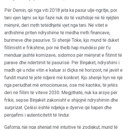
Për Demin, që nga viti 2018 jeta ka pasur ulje-ngritje, por
tani vjen lajmi se kjo fazë nuk do të vazhdojë në të njëjtën
mënyrë, deri rreth tetëdhjetë vjet nga tani. Në vitet e
ardhshme priten ndryshime të mëdha rreth financave,
burimeve dhe pasurive. Si shenjë Toke, kjo mund të duket
fillimisht e frikshme, por në thelb hap mundësi për t’u
menduar jashtë kornizave, sidomos për mënyrat e fitimit të
parave dhe ndërtimit të pasurisë. Për Binjakët, ndryshimi i
madh që u ndie vitin e kaluar si diçka në horizont, në javët e
fundit mund të jetë ndjerë më konkret. Kjo shenjë hyn në një
nga periudhat më emocionuese, ose më kaotike, të jetës
deri në fillim të viteve 2030. Megjithatë, nuk ka arsye për
frikë, sepse Binjakët zakonisht e shijojnë ndryshimin dhe
surprizat. Çelësi është ndjekja e dyerve që hapen dhe
përqafimi i autenticitetit të lindur.
Gaforrja, një nga shenjat më intuitive të zodiakut, mund të