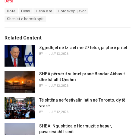
C
Botë
a
T
Botë
Demi
Hëna e re
Horoskopi javor
t
a
e
Shenjat e horoskopit
g
g
s
o
:
r
Related Content
i
e
Zgjedhjet në Izrael më 27 tetor, ja çfarë pritet
s
BY
JULY 13, 2026
:
SHBA përsërit sulmet pranë Bandar Abbasit
dhe Ishullit Qeshm
BY
JULY 12, 2026
Të shtëna në festivalin latin në Toronto, dy të
vrarë
BY
JULY 12, 2026
SHBA: Ngushtica e Hormuzit e hapur,
pavarësisht Iranit