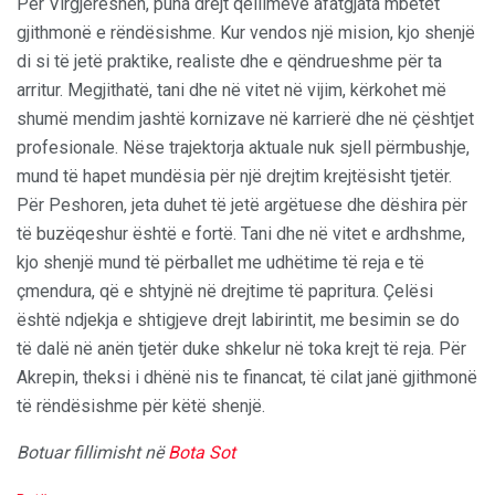
Për Virgjëreshën, puna drejt qëllimeve afatgjata mbetet
gjithmonë e rëndësishme. Kur vendos një mision, kjo shenjë
di si të jetë praktike, realiste dhe e qëndrueshme për ta
arritur. Megjithatë, tani dhe në vitet në vijim, kërkohet më
shumë mendim jashtë kornizave në karrierë dhe në çështjet
profesionale. Nëse trajektorja aktuale nuk sjell përmbushje,
mund të hapet mundësia për një drejtim krejtësisht tjetër.
Për Peshoren, jeta duhet të jetë argëtuese dhe dëshira për
të buzëqeshur është e fortë. Tani dhe në vitet e ardhshme,
kjo shenjë mund të përballet me udhëtime të reja e të
çmendura, që e shtyjnë në drejtime të papritura. Çelësi
është ndjekja e shtigjeve drejt labirintit, me besimin se do
të dalë në anën tjetër duke shkelur në toka krejt të reja. Për
Akrepin, theksi i dhënë nis te financat, të cilat janë gjithmonë
të rëndësishme për këtë shenjë.
Botuar fillimisht në
Bota Sot