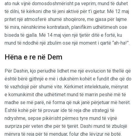
ato nuk vijnë domosdoshmërisht pa veprim; mund të duhet
të dilni, të kërkoni dhe të jeni aktivë për t’i gjetur. Më 12 maj
pritet një atmosferë shumë shoqërore, me gjasa për lajme
të mira, nënshkrime kontratash, planifikim udhëtimesh ose
biseda të gjalla. Më 14 maj vjen një tjetër ditë e fortë, ku
mund të ndodhë një zbulim ose një moment i qartë “ah-ha!”.
Hëna e re në Dem
Për Dashin, kjo periudhë lidhet me një evolucion të thellë që
është bërë gjithnjë e më i dukshëm kohët e fundit dhe që do
të vazhdojë për shumë vite. Kërkimet intelektuale, mënyrat
e komunikimit dhe udhëtimet mund të marrin peshë më të
madhe se më parë, në forma që nuk janë përjetuar më herët.
Është kohë për të provuar ide të reja dhe strategji të
ndryshme, sepse pikërisht përmes tyre mund të vijnë
surpriza për veten dhe për të tjerët. Dashi mund të zbulojë
mënyra të reja për të menduar, folur dhe lëvizur në botë.