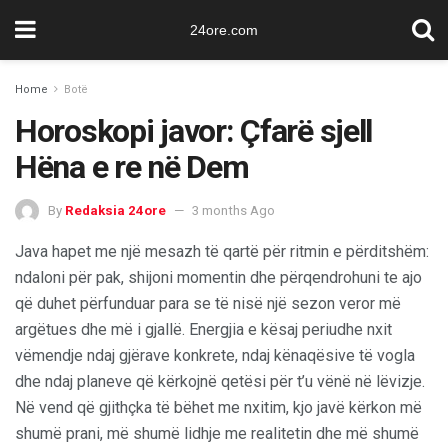
24ore.com
Home
Botë
Horoskopi javor: Çfarë sjell
Hëna e re në Dem
By
Redaksia 24ore
3 months Ago
Java hapet me një mesazh të qartë për ritmin e përditshëm:
ndaloni për pak, shijoni momentin dhe përqendrohuni te ajo
që duhet përfunduar para se të nisë një sezon veror më
argëtues dhe më i gjallë. Energjia e kësaj periudhe nxit
vëmendje ndaj gjërave konkrete, ndaj kënaqësive të vogla
dhe ndaj planeve që kërkojnë qetësi për t’u vënë në lëvizje.
Në vend që gjithçka të bëhet me nxitim, kjo javë kërkon më
shumë prani, më shumë lidhje me realitetin dhe më shumë