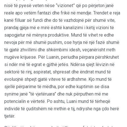
nisë të pyesë veten nëse “vizionet” që po përjeton janë
reale apo vetëm fantazi dhe frikë në mendje. Trendet e reja
kanë filluar së fundi dhe do të vazhdojnë për shumë vite,
prandaj gjëja më e mirë është kanalizimi i këtij vizioni të
sapogjetur në mënyra produktive. Mund të vihet re edhe
nevoja për më shumë pushim, ose hyrja në një fazë shumë
të gjatë zhvillimi dhe shkëmbimi idesh, veçanërisht rreth
rrugëve krijuese. Për Luanin, periudha përpara përshkruhet
si ndër më të egrat e gjithë jetës. Ndërsa qiejt lëvizin në
sektorë të rinj, aspiratat, shpresat dhe ëndrrat mund të
evoluojnë shpejt gjatë viteve të ardhshme. Kjo mund të
sjellë përparime të mëdha, por edhe kuptimin se disa
synime janë “të vjetëruara” dhe nuk përputhen më me
potencialin e vërtetë. Po ashtu, Luani mund të tërheqë
individë të çuditshëm në rrethin e tij, ndryshe nga çdo herë
tjetër.