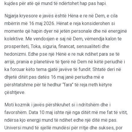
kujdes për atë që mund të ndërtohet hap pas hapi.
Ngjarja kryesore e javës është Hëna e re në Dem, e cila
mbërrin më 16 maj 2026. Hënat e reja konsiderohen si
momente që hapin dyer në jetën personale dhe në energjinë
kolektive. Me vendosjen e saj në Dem, vëmendja kalon te
prosperiteti, Toka, siguria, financat, sensualiteti dhe
hedonizmi. Edhe pse një Hënë e re nuk ndihet para se të
arrijë, prania e planetëve të tjerë në Dem në këtë periudhë i
ka forcuar këto tema gjatë javëve të fundit. Shtatë deri në
dhjetë ditët pas datës 16 maj janë periudha më e
përshtatshme për të hedhur “fara” të reja rreth këtyre
çështjeve.
Moti kozmik i javës përshkruhet si i ndritshëm dhe i
favorshëm. Data 10 maj ishte një nga ditët më me fat të vitit,
ndërsa kjo energji mund të ndihet edhe një ditë më pas.
Universi mund të sjellë mundësi për rritje dhe sukses, por