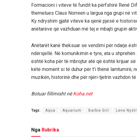
Formacioni i viteve të fundit ka përfshirë René D
themelues Claus Norreen u largua nga grupi në viti
Ky ndryshim gjatë viteve ka qenë pjesë e historisë
anëtarëve që vazhduan më tej e mbajti grupin akti
Anëtarët kanë theksuar se vendimi për ndarje ës
ndërsjellë. Në komunikimin e tyre, ata u shprehë
është koha për të mbrojtur atë që është krijuar s
këtë moment si të duhur për t’i thënë lamtumirë, 
muzikën, historinë dhe për njëri-tjetrin vazhdon t
Botuar fillimisht në
Koha.net
Tags:
Aqua
Aquarium
Barbie Girl
Lene Nyst
Nga
Rubrika