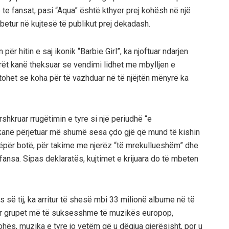
te fansat, pasi “Aqua” është kthyer prej kohësh në një
betur në kujtesë të publikut prej dekadash.
r hitin e saj ikonik “Barbie Girl”, ka njoftuar ndarjen
rët kanë theksuar se vendimi lidhet me mbylljen e
uptohet se koha për të vazhduar në të njëjtën mënyrë ka
hkruar rrugëtimin e tyre si një periudhë “e
anë përjetuar më shumë sesa çdo gjë që mund të kishin
nëpër botë, për takime me njerëz “të mrekullueshëm” dhe
nsa. Sipas deklaratës, kujtimet e krijuara do të mbeten
s së tij, ka arritur të shesë mbi 33 milionë albume në të
ndër grupet më të suksesshme të muzikës europop,
ohës, muzika e tyre jo vetëm që u dëgjua gjerësisht, por u