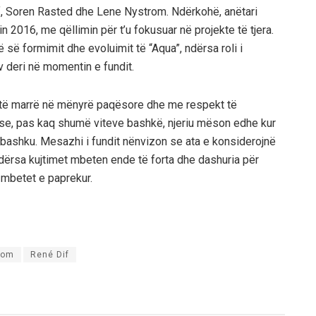
if, Soren Rasted dhe Lene Nystrom. Ndërkohë, anëtari
n 2016, me qëllimin për t’u fokusuar në projekte të tjera.
 së formimit dhe evoluimit të “Aqua”, ndërsa roli i
v deri në momentin e fundit.
htë marrë në mënyrë paqësore dhe me respekt të
n se, pas kaq shumë viteve bashkë, njeriu mëson edhe kur
ë bashku. Mesazhi i fundit nënvizon se ata e konsiderojnë
ndërsa kujtimet mbeten ende të forta dhe dashuria për
ë mbetet e paprekur.
rom
René Dif