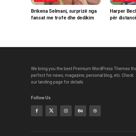
Brikena Selmani, surprizë nga
Harper Beck
fansat me trofe dhe dedikim
për distanc
We bring you the best Premium WordPress Themes th
perfect for news, magazine, personal blog, etc. Check
our landing page for details.
Follow Us