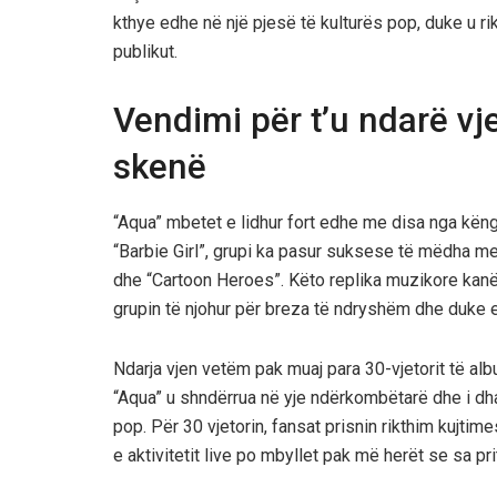
kthye edhe në një pjesë të kulturës pop, duke u r
publikut.
Vendimi për t’u ndarë vj
skenë
“Aqua” mbetet e lidhur fort edhe me disa nga kën
“Barbie Girl”, grupi ka pasur suksese të mëdha m
dhe “Cartoon Heroes”. Këto replika muzikore kanë 
grupin të njohur për breza të ndryshëm dhe duke e s
Ndarja vjen vetëm pak muaj para 30-vjetorit të a
“Aqua” u shndërrua në yje ndërkombëtarë dhe i dh
pop. Për 30 vjetorin, fansat prisnin rikthim kujti
e aktivitetit live po mbyllet pak më herët se sa prit