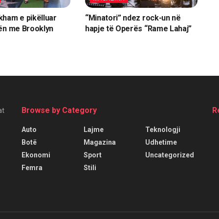
ham e pikëlluar
“Minatori” ndez rock-un në
ën me Brooklyn
hapje të Operës “Rame Lahaj”
Browse by Category
R
at
Auto
Lajme
Teknologji
Botë
Magazina
Udhetime
Ekonomi
Sport
Uncategorized
Femra
Stili