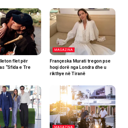
MAGAZINA
eton flet për
Françeska Murati tregon pse
as “Sfida e Tre
hoqi dorë nga Londra dhe u
rikthye në Tiranë
MAGAZINA