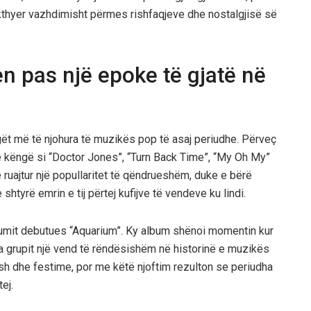
ikthyer vazhdimisht përmes rishfaqjeve dhe nostalgjisë së
en pas një epoke të gjatë në
gët më të njohura të muzikës pop të asaj periudhe. Përveç
e këngë si “Doctor Jones”, “Turn Back Time”, “My Oh My”
ruajtur një popullaritet të qëndrueshëm, duke e bërë
htyrë emrin e tij përtej kufijve të vendeve ku lindi.
lbumit debutues “Aquarium”. Ky album shënoi momentin kur
a grupit një vend të rëndësishëm në historinë e muzikës
mesh dhe festime, por me këtë njoftim rezulton se periudha
ej.