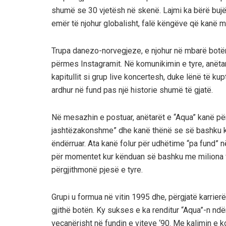
shumë se 30 vjetësh në skenë. Lajmi ka bërë bujë 
emër të njohur globalisht, falë këngëve që kanë m
Trupa danezo-norvegjeze, e njohur në mbarë botën pë
përmes Instagramit. Në komunikimin e tyre, anëta
kapitullit si grup live koncertesh, duke lënë të k
ardhur në fund pas një historie shumë të gjatë.
Në mesazhin e postuar, anëtarët e “Aqua” kanë përs
jashtëzakonshme” dhe kanë thënë se së bashku k
ëndërruar. Ata kanë folur për udhëtime “pa fund” 
për momentet kur kënduan së bashku me miliona fa
përgjithmonë pjesë e tyre.
Grupi u formua në vitin 1995 dhe, përgjatë karrierë
gjithë botën. Ky sukses e ka renditur “Aqua”-n 
veçanërisht në fundin e viteve ‘90. Me kalimin e k