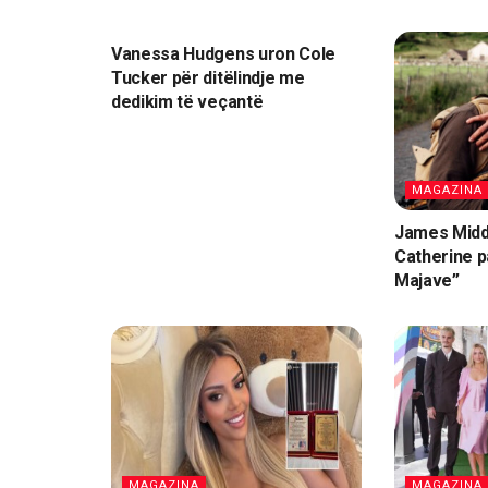
MAGAZINA
Vanessa Hudgens uron Cole
Tucker për ditëlindje me
dedikim të veçantë
MAGAZINA
James Middl
Catherine p
Majave”
MAGAZINA
MAGAZINA