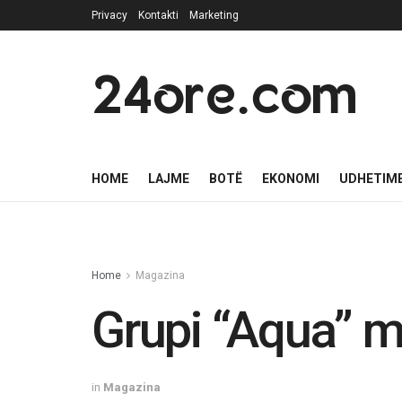
Privacy
Kontakti
Marketing
24ore.com
HOME
LAJME
BOTË
EKONOMI
UDHETIM
Home
Magazina
Grupi “Aqua” mb
in
Magazina