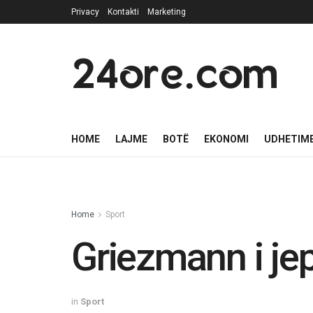
Privacy
Kontakti
Marketing
24ore.com
HOME
LAJME
BOTË
EKONOMI
UDHETIM
Home
Sport
Griezmann i jep
in
Sport