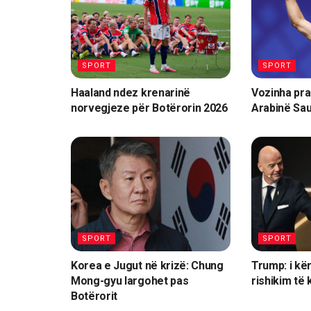
SPORT
SPORT
Haaland ndez krenarinë
Vozinha pra
norvegjeze për Botërorin 2026
Arabinë Sau
SPORT
SPORT
Korea e Jugut në krizë: Chung
Trump: i kë
Mong-gyu largohet pas
rishikim të 
Botërorit