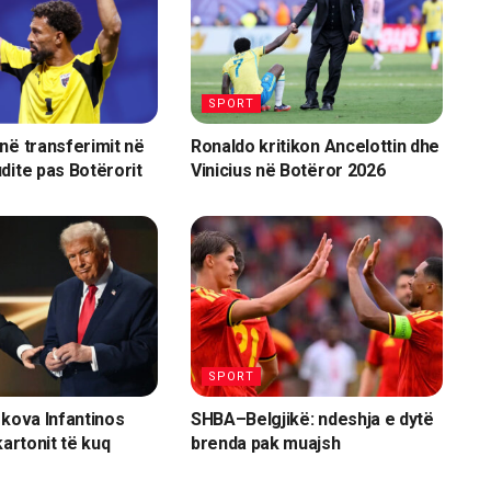
SPORT
në transferimit në
Ronaldo kritikon Ancelottin dhe
dite pas Botërorit
Vinicius në Botëror 2026
SPORT
rkova Infantinos
SHBA–Belgjikë: ndeshja e dytë
kartonit të kuq
brenda pak muajsh