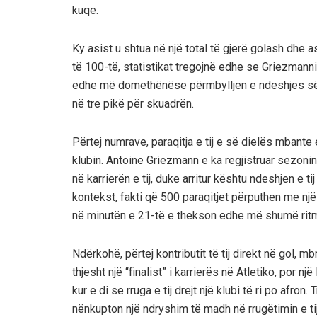
kuqe.
Ky asist u shtua në një total të gjerë golash dhe a
të 100-të, statistikat tregojnë edhe se Griezmanni
edhe më domethënëse përmbylljen e ndeshjes së fund
në tre pikë për skuadrën.
Përtej numrave, paraqitja e tij e së dielës mbant
klubin. Antoine Griezmann e ka regjistruar sezonin 
në karrierën e tij, duke arritur kështu ndeshjen e t
kontekst, fakti që 500 paraqitjet përputhen me nj
në minutën e 21-të e thekson edhe më shumë ritmi
Ndërkohë, përtej kontributit të tij direkt në gol,
thjesht një “finalist” i karrierës në Atletiko, por
kur e di se rruga e tij drejt një klubi të ri po afro
nënkupton një ndryshim të madh në rrugëtimin e tij