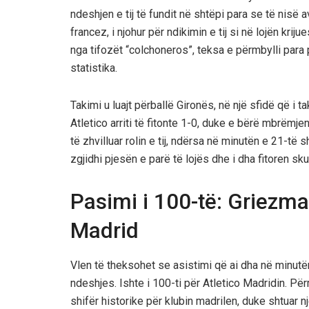
ndeshjen e tij të fundit në shtëpi para se të nisë 
francez, i njohur për ndikimin e tij si në lojën kri
nga tifozët “colchoneros”, teksa e përmbylli para 
statistika.
Takimi u luajt përballë Gironës, në një sfidë që i 
Atletico arriti të fitonte 1-0, duke e bërë mbrëmj
të zhvilluar rolin e tij, ndërsa në minutën e 21-të
zgjidhi pjesën e parë të lojës dhe i dha fitoren sk
Pasimi i 100-të: Griezma
Madrid
Vlen të theksohet se asistimi që ai dha në minutë
ndeshjes. Ishte i 100-ti për Atletico Madridin. Për
shifër historike për klubin madrilen, duke shtuar një