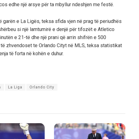
cos edhe një arsye për ta mbyllur ndeshjen me festë.
 në garën e La Ligës, teksa sfida vjen në prag të periudhës
hërbeu si një lamtumirë e denjë për tifozët e Atletico
minutën e 21-të dhe një prani që arrin shifrën e 500
 të zhvendoset te Orlando Cityt në MLS, teksa statistikat
enja të forta në kohën e duhur.
a
La Liga
Orlando City