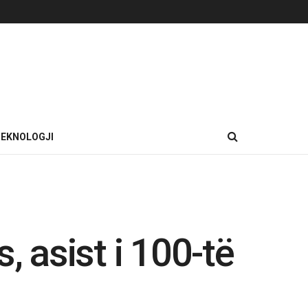
EKNOLOGJI
, asist i 100-të