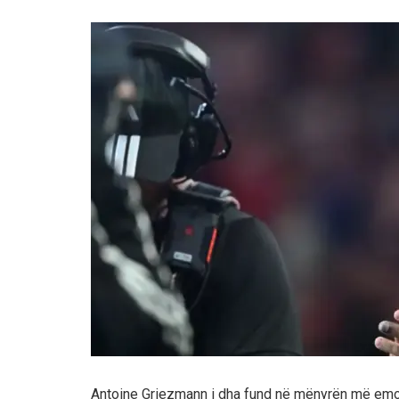
Antoine Griezmann i dha fund në mënyrën më emocio