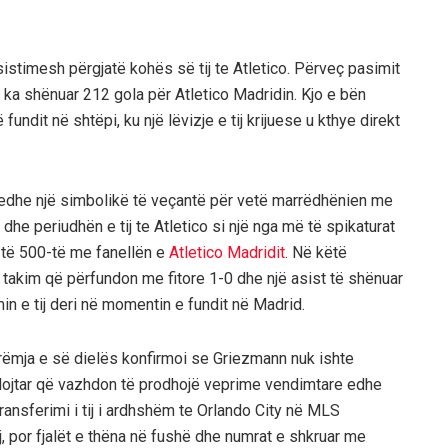
sistimesh përgjatë kohës së tij te Atletico. Përveç pasimit
 ka shënuar 212 gola për Atletico Madridin. Kjo e bën
it në shtëpi, ku një lëvizje e tij krijuese u kthye direkt
e edhe një simbolikë të veçantë për vetë marrëdhënien me
dhe periudhën e tij te Atletico si një nga më të spikaturat
ij të 500-të me fanellën e
Atletico Madridit
. Në këtë
ë takim që përfundon me fitore 1-0 dhe një asist të shënuar
n e tij deri në momentin e fundit në Madrid.
 mbrëmja e së dielës konfirmoi se Griezmann nuk ishte
 një lojtar që vazhdon të prodhojë veprime vendimtare edhe
n. Transferimi i tij i ardhshëm te Orlando City në MLS
, por fjalët e thëna në fushë dhe numrat e shkruar me