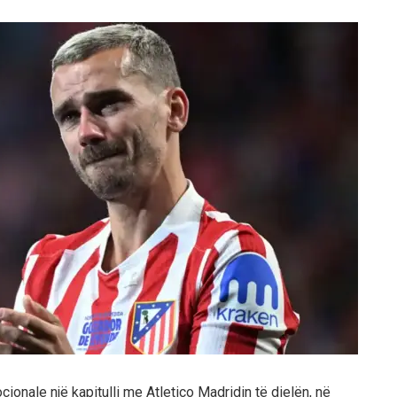
nale një kapitulli me Atletico Madridin të dielën, në