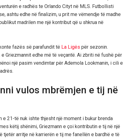
aventurën e radhës te Orlando Cityt në MLS. Futbollisti
juese, ashtu edhe në finalizim, u prit me vëmendje të madhe
publikut madrilen me një kontribut që u shkrua në
takonte fazës së parafundit të
La Ligës
për sezonin.
en e Griezmannit edhe më të veçantë. Ai zbriti në fushë për
 shënoi një pasim vendimtar për Ademola Lookmanin, i cili e
uadrës.
nni vulos mbrëmjen e tij në
n e 21-të nuk ishte thjesht një moment i bukur brenda
mes këtij shënimi, Griezmann e çoi kontributin e tij në një
 tjetër arritje në karrierën e tij me fanellën e bardhë e të