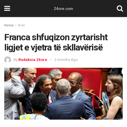
24ore.com
Home
Botë
Franca shfuqizon zyrtarisht
ligjet e vjetra të skllavërisë
By
Redaksia 24ore
2 months Ago