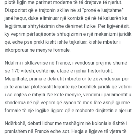
plotë ligjin me parimet moderne të të drejtave të njeriut.
Dispozitat që e trajtonin skllavinë si “pronë e luajtshme”
janë hequr, duke eliminuar një kornizë që në të kaluarën ka
legjitimuar shfrytëzimin dhe dënimet fizike. Për ligjvënësit,
ky veprim përfaqësonte shfuqizimin e një mekanizmi juridik
që, edhe pse praktikisht ishte tejkaluar, kishte mbetur i
inkorporuar në mënyrë formale.
Ndalimi i skllavërisë në Francë, i vendosur prej më shumë
se 170 vitesh, është një etapë e njohur historikisht.
Megjithatë, prania e dekretit mbretëror të zëvendësuar por
jo të anuluar plotësisht krijonte një boshllëk juridik që votimi
i së enjtes e mbylli. Në këtë mënyrë, vendimi i parlamentit u
shndërrua në një veprim që synon të mos lërë asnjë gjurmë
formale të një logjike ligjore që e mohonte dinjitetin e njeriut.
Ndërkohë, debati lidhur me trashëgiminë koloniale është i
pranishëm në Francë edhe sot. Heqja e ligjeve të vjetra të