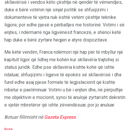
skllavërisë i vendos këto çështje në qendër të vëmendjes,
duke e bërë votimin një sinjal politik se shfuqizimi i
dokumenteve të vjetra nuk është vetëm çështje teknike
ligjore, por edhe pjesë e përballjes me historinë. Votimi i së
enjtes, i ndërmarrë nga ligjvënësit francezë, e shënoi këtë
hap duke e bërë zyrtare heqjen e atyre dispozitave.
Me këtë vendim, Franca ndërmori një hap për të mbyllur një
kapitull ligjor që lidhej me kohën kur skllavëria trajtohej si
status juridik. Edhe pse skllavëria kishte kohë që ishte
ndaluar, shfuqizimi i ligjeve të epokës së skllavërisë i dha
fund edhe asaj pjese formale të legjislacionit që kishte
mbetur e paeliminuar. Votimi u bë i enjten dhe, në përputhje
me objektivin e mocionit, synoi të anulojë zyrtarisht dekretin
e vjetër mbretëror që ishte zëvendësuar, por jo anuluar.
Botuar fillimisht në
Gazeta Express
C
Botë