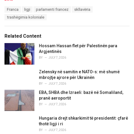
a
T
Franca
ligji
parlamenti francez
skllavëria
t
a
e
trashëgimia koloniale
g
g
s
o
:
r
Related Content
i
e
Hossam Hassan flet për Palestinën para
s
Argjentinës
:
BY
JULY 7, 2026
Zelensky në samitin e NATO-s: më shumë
mbrojtje ajrore për Ukrainën
BY
JULY 7, 2026
EBA, SHBA dhe Izraeli: bazë në Somaliland,
pranë aeroportit
BY
JULY 7, 2026
Hungaria drejt shkarkimit të presidentit: çfarë
thotë ligji i ri
BY
JULY 7, 2026