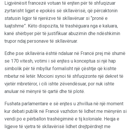
Ligjvënësit francezë votuan të enjten për të shfuqizuar
zyrtarisht ligjet e epokës së skllavërisë, që përcaktonin
statusin ligjor të njerëzve të skllavëruar si “pronë e
luajtshme”. Këto dispozita, të trashëguara nga e kaluara,
kanë shërbyer për të justifikuar abuzimin dhe ndëshkimin
trupor ndaj personave të skllavëruar.
Edhe pse skllavëria është ndaluar në Francë prej më shumë
se 170 vitesh, votimi i së enjtes u konceptua si një hap
simbolik për të mbyllur formalisht një çështje që kishte
mbetur në letër. Mocioni synoi të shfuqizonte një dekret të
vjetër mbretëror, i cili ishte zëvendësuar, por nuk ishte
anuluar në mënyrë të qartë dhe të plotë.
Fushata parlamentare e së enjtes u zhvillua në një moment
kur debati publik në Francë vazhdon të lidhet me mënyrën si
vendi po e përballon trashëgiminë e tij koloniale. Heqja e
ligjeve të vjetra të skllavërisë lidhet drejtpërdrejt me