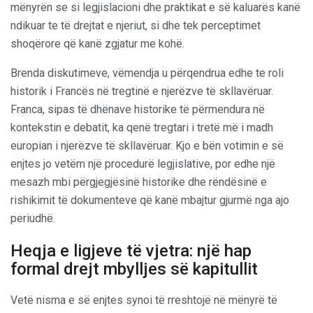
mënyrën se si legjislacioni dhe praktikat e së kaluarës kanë
ndikuar te të drejtat e njeriut, si dhe tek perceptimet
shoqërore që kanë zgjatur me kohë.
Brenda diskutimeve, vëmendja u përqendrua edhe te roli
historik i Francës në tregtinë e njerëzve të skllavëruar.
Franca, sipas të dhënave historike të përmendura në
kontekstin e debatit, ka qenë tregtari i tretë më i madh
europian i njerëzve të skllavëruar. Kjo e bën votimin e së
enjtes jo vetëm një procedurë legjislative, por edhe një
mesazh mbi përgjegjësinë historike dhe rëndësinë e
rishikimit të dokumenteve që kanë mbajtur gjurmë nga ajo
periudhë.
Heqja e ligjeve të vjetra: një hap
formal drejt mbylljes së kapitullit
Vetë nisma e së enjtes synoi të rreshtojë në mënyrë të