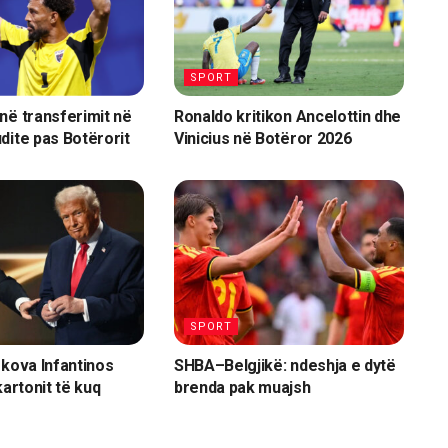
SPORT
në transferimit në
Ronaldo kritikon Ancelottin dhe
dite pas Botërorit
Vinicius në Botëror 2026
SPORT
rkova Infantinos
SHBA–Belgjikë: ndeshja e dytë
kartonit të kuq
brenda pak muajsh