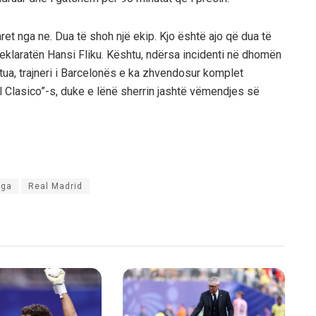
aret nga ne. Dua të shoh një ekip. Kjo është ajo që dua të
eklaratën Hansi Fliku. Kështu, ndërsa incidenti në dhomën
ua, trajneri i Barcelonës e ka zhvendosur komplet
 “El Clasico”-s, duke e lënë sherrin jashtë vëmendjes së
iga
Real Madrid