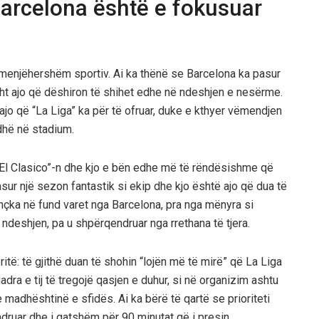
, Barcelona është e fokusuar
i menjëhershëm sportiv. Ai ka thënë se Barcelona ka pasur
isht ajo që dëshiron të shihet edhe në ndeshjen e nesërme.
 ajo që “La Liga” ka për të ofruar, duke e kthyer vëmendjen
odhë në stadium.
ë “El Clasico”-n dhe kjo e bën edhe më të rëndësishme që
asur një sezon fantastik si ekip dhe kjo është ajo që dua të
ithçka në fund varet nga Barcelona, pra nga mënyra si
ndeshjen, pa u shpërqendruar nga rrethana të tjera.
ëritë: të gjithë duan të shohin “lojën më të mirë” që La Liga
dra e tij të tregojë qasjen e duhur, si në organizim ashtu
madhështinë e sfidës. Ai ka bërë të qartë se prioriteti
ndruar dhe i gatshëm për 90 minutat që i presin.