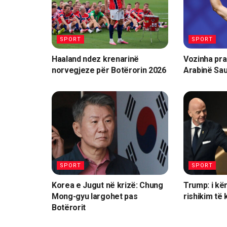
SPORT
SPORT
Haaland ndez krenarinë
Vozinha pra
norvegjeze për Botërorin 2026
Arabinë Sau
SPORT
SPORT
Korea e Jugut në krizë: Chung
Trump: i kë
Mong-gyu largohet pas
rishikim të 
Botërorit