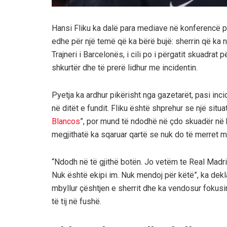
Hansi Fliku ka dalë para mediave në konferencë p
edhe për një temë që ka bërë bujë: sherrin që ka 
Trajneri i Barcelonës, i cili po i përgatit skuadrat
shkurtër dhe të prerë lidhur me incidentin.
Pyetja ka ardhur pikërisht nga gazetarët, pasi inc
në ditët e fundit. Fliku është shprehur se një situ
Blancos
”, por mund të ndodhë në çdo skuadër në b
megjithatë ka sqaruar qartë se nuk do të merret m
“Ndodh në të gjithë botën. Jo vetëm te Real Madrid
Nuk është ekipi im. Nuk mendoj për këtë”, ka deklar
mbyllur çështjen e sherrit dhe ka vendosur fokusin
të tij në fushë.