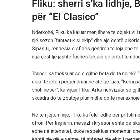
Fliku: sherri s’ka lidhje
për “El Clasico”
Ndërkohë, Fliku ka kaluar menjëherë te objektivi 
një sezon “fantastik si ekip” dhe ajo është pikër
Sipas tij, rëndësia e sfidës qëndron te loja dhe te
nga çështje jashtë fushës tek ajo që pritet të nd
Trajneri ka theksuar se e gjithë bota do ta ndjek
ekipi të jetë i përqendruar në atë që luan. “Kemi p
shoh nesër”, ka vijuar Fliku. Ai ka nënvizuar se gj
skuadra do të zbatojë planin dhe do të menaxhojë 
Në të njëjtën linjë, Fliku ka folur edhe për pritshm
ofron. Për trajnerin, mesazhi kryesor është që skua
edhe në intensitet, duke respektuar momentin dhe 
është një gjë e vetme: të shfaqet një ekip i përqe