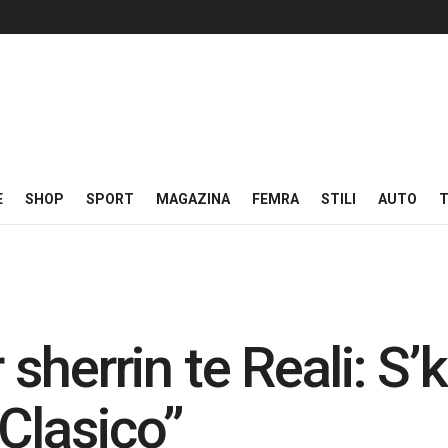
E
SHOP
SPORT
MAGAZINA
FEMRA
STILI
AUTO
T
r sherrin te Reali: S’
Clasico”