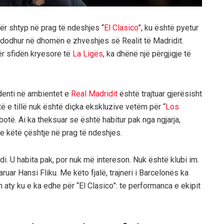
ër shtyp në prag të ndeshjes “
El Clasico
”, ku është pyetur
ndodhur në dhomën e zhveshjes së Realit të Madridit.
 për sfidën kryesore të
La Ligës
, ka dhënë një përgjigje të
identi në ambientet e
Real Madridit
është trajtuar gjerësisht
atë e tillë nuk është diçka ekskluzive vetëm për “
Los
otë. Ai ka theksuar se është habitur pak nga ngjarja,
e këtë çështje në prag të ndeshjes.
i. U habita pak, por nuk më intereson. Nuk është klubi im.
uar Hansi Fliku. Me këto fjalë, trajneri i Barcelonës ka
 aty ku e ka edhe për “El Clasico”: te performanca e ekipit