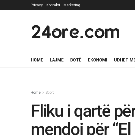
Privacy
Kontakti
Marketing
24ore.com
HOME
LAJME
BOTË
EKONOMI
UDHETIM
Home
Sport
Fliku i qartë pë
mendoj për “El 