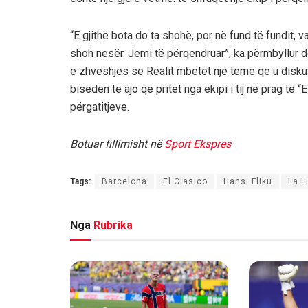
“E gjithë bota do ta shohë, por në fund të fundit, v
shoh nesër. Jemi të përqendruar”, ka përmbyllur d
e zhveshjes së Realit mbetet një temë që u diskut
bisedën te ajo që pritet nga ekipi i tij në prag të
përgatitjeve.
Botuar fillimisht në
Sport Ekspres
Tags:
Barcelona
El Clasico
Hansi Fliku
La L
Nga
Rubrika