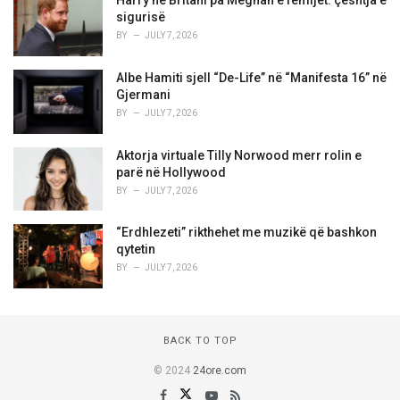
Harry në Britani pa Meghan e fëmijët: çështja e
sigurisë
BY
JULY 7, 2026
Albe Hamiti sjell “De-Life” në “Manifesta 16” në
Gjermani
BY
JULY 7, 2026
Aktorja virtuale Tilly Norwood merr rolin e
parë në Hollywood
BY
JULY 7, 2026
“Erdhlezeti” rikthehet me muzikë që bashkon
qytetin
BY
JULY 7, 2026
BACK TO TOP
© 2024
24ore.com