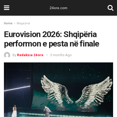
24ore.com
Home
Magazina
Eurovision 2026: Shqipëria
performon e pesta në finale
By
Redaksia 24ore
3 months Ago