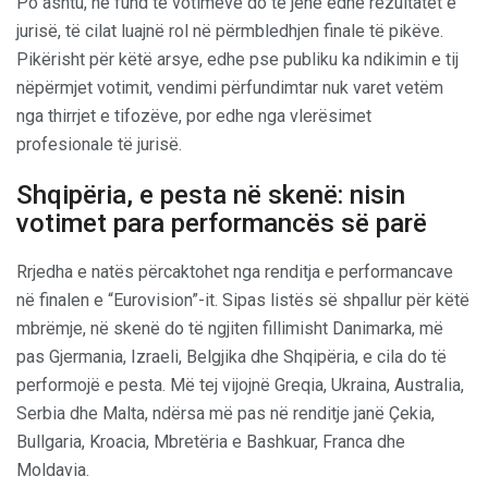
Po ashtu, në fund të votimeve do të jenë edhe rezultatet e
jurisë, të cilat luajnë rol në përmbledhjen finale të pikëve.
Pikërisht për këtë arsye, edhe pse publiku ka ndikimin e tij
nëpërmjet votimit, vendimi përfundimtar nuk varet vetëm
nga thirrjet e tifozëve, por edhe nga vlerësimet
profesionale të jurisë.
Shqipëria, e pesta në skenë: nisin
votimet para performancës së parë
Rrjedha e natës përcaktohet nga renditja e performancave
në finalen e “Eurovision”-it. Sipas listës së shpallur për këtë
mbrëmje, në skenë do të ngjiten fillimisht Danimarka, më
pas Gjermania, Izraeli, Belgjika dhe Shqipëria, e cila do të
performojë e pesta. Më tej vijojnë Greqia, Ukraina, Australia,
Serbia dhe Malta, ndërsa më pas në renditje janë Çekia,
Bullgaria, Kroacia, Mbretëria e Bashkuar, Franca dhe
Moldavia.