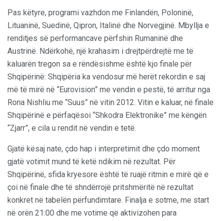
Pas këtyre, programi vazhdon me Finlandën, Poloninë,
Lituaninë, Suedinë, Qipron, Italinë dhe Norvegjinë. Mbyllja e
renditjes së performancave përfshin Rumaninë dhe
Austrinë. Ndërkohë, një krahasim i drejtpërdrejtë me të
kaluarën tregon sa e rëndësishme është kjo finale për
Shqipërinë: Shqipëria ka vendosur më herët rekordin e saj
më të mirë në “Eurovision” me vendin e pestë, të arritur nga
Rona Nishliu me “Suus” në vitin 2012. Vitin e kaluar, në finale
Shqipërinë e përfaqësoi “Shkodra Elektronike” me këngën
“Zjarr”, e cila u rendit në vendin e tetë.
Gjatë kësaj nate, çdo hap i interpretimit dhe çdo moment
gjatë votimit mund të ketë ndikim në rezultat. Për
Shqipërinë, sfida kryesore është të ruajë ritmin e mirë që e
çoi në finale dhe të shndërrojë pritshmëritë në rezultat
konkret në tabelën përfundimtare. Finalja e sotme, me start
në orën 21:00 dhe me votime që aktivizohen para