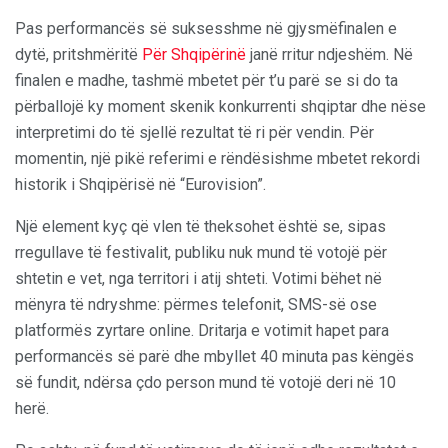
Pas performancës së suksesshme në gjysmëfinalen e
dytë, pritshmëritë
Për Shqipërinë
janë rritur ndjeshëm. Në
finalen e madhe, tashmë mbetet për t’u parë se si do ta
përballojë ky moment skenik konkurrenti shqiptar dhe nëse
interpretimi do të sjellë rezultat të ri për vendin. Për
momentin, një pikë referimi e rëndësishme mbetet rekordi
historik i Shqipërisë në “Eurovision”.
Një element kyç që vlen të theksohet është se, sipas
rregullave të festivalit, publiku nuk mund të votojë për
shtetin e vet, nga territori i atij shteti. Votimi bëhet në
mënyra të ndryshme: përmes telefonit, SMS-së ose
platformës zyrtare online. Dritarja e votimit hapet para
performancës së parë dhe mbyllet 40 minuta pas këngës
së fundit, ndërsa çdo person mund të votojë deri në 10
herë.