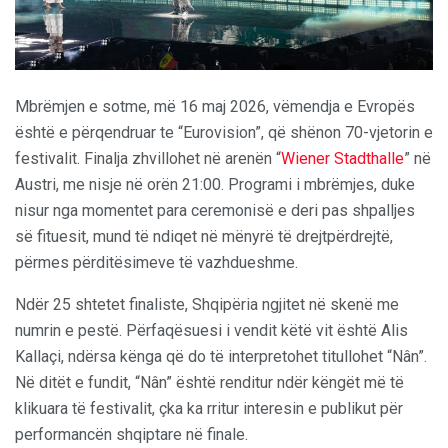
Mbrëmjen e sotme, më 16 maj 2026, vëmendja e Evropës
është e përqendruar te “Eurovision”, që shënon 70-vjetorin e
festivalit. Finalja zhvillohet në arenën “
Wiener Stadthalle
” në
Austri, me nisje në orën 21:00. Programi i mbrëmjes, duke
nisur nga momentet para ceremonisë e deri pas shpalljes
së fituesit, mund të ndiqet në mënyrë të drejtpërdrejtë,
përmes përditësimeve të vazhdueshme.
Ndër 25 shtetet finaliste, Shqipëria ngjitet në skenë me
numrin e pestë. Përfaqësuesi i vendit këtë vit është Alis
Kallaçi, ndërsa kënga që do të interpretohet titullohet “Nân”.
Në ditët e fundit, “Nân” është renditur ndër këngët më të
klikuara të festivalit, çka ka rritur interesin e publikut për
performancën shqiptare në finale.