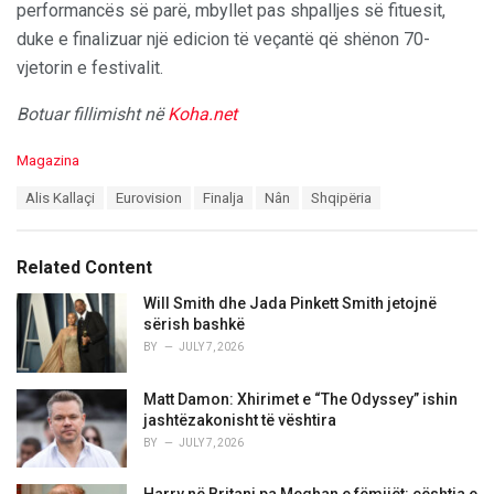
performancës së parë, mbyllet pas shpalljes së fituesit,
duke e finalizuar një edicion të veçantë që shënon 70-
vjetorin e festivalit.
Botuar fillimisht në
Koha.net
C
Magazina
a
T
Alis Kallaçi
Eurovision
Finalja
Nân
Shqipëria
t
a
e
g
g
s
o
Related Content
:
r
i
Will Smith dhe Jada Pinkett Smith jetojnë
e
sërish bashkë
s
BY
JULY 7, 2026
:
Matt Damon: Xhirimet e “The Odyssey” ishin
jashtëzakonisht të vështira
BY
JULY 7, 2026