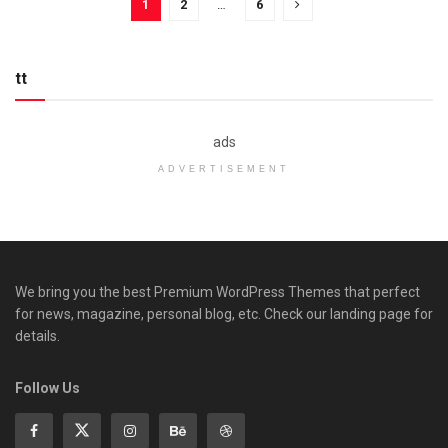
1
2
…
6
tt
ads
ADVERTISEMENT
We bring you the best Premium WordPress Themes that perfect
for news, magazine, personal blog, etc. Check our landing page for
details.
Follow Us