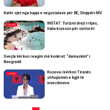
Katër vjet nga hapja e negociatave për BE, Shqipëri-MV
LAJME
INSTAT: Turizmi drejt rritjes,
LAJME
Italia kryeson për vizitorët
Sveçla kërkon reagim më konkret: “demaskim” i
LAJME
Beogradit
Kosova i kërkon Tiranës
LAJME
shfuqizimin e ligjit të
investimeve