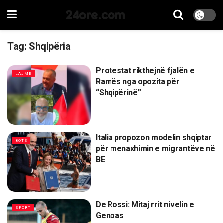
24ore.com
Tag:
Shqipëria
Protestat rikthejnë fjalën e
LAJME
Ramës nga opozita për
“Shqipërinë”
Italia propozon modelin shqiptar
BOTË
për menaxhimin e migrantëve në
BE
De Rossi: Mitaj rrit nivelin e
SPORT
Genoas