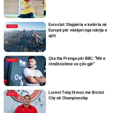
Eurostat: Shqipëria e katërta në
LAJME
Europë për vdekjet nga ndotja e
ajrit
Çka tha Prenga për BBC: “Më e
SPORT
rëndësishme se çdo gjë”
Lorent Tolaj firmos me Bristol
SPORT
City në Championship